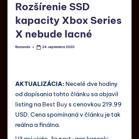
Rozšírenie SSD
kapacity Xbox Series
X nebude lacné
Romando
24. septembra 2020
AKTUALIZÁCIA:
Necelé dve hodiny
od dopísania tohto článku sa objavil
listing na
Best Buy
s cenovkou 219.99
USD. Cena spomínaná v článku je tak
reálna a finálna.
Už asi viete, že next-gen konzoly