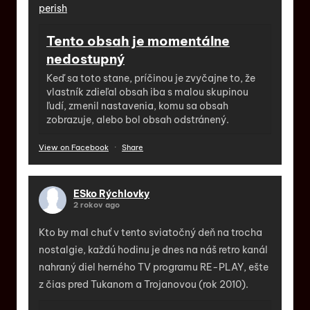
perish
Tento obsah je momentálne
nedostupný
Keď sa toto stane, príčinou je zvyčajne to, že
vlastník zdieľal obsah iba s malou skupinou
ľudí, zmenil nastavenia, komu sa obsah
zobrazuje, alebo bol obsah odstránený.
View on Facebook
·
Share
ESko Rýchlovky
2 rokov ago
Kto by mal chuť v tento sviatočný deň na trocha
nostalgie, každú hodinu je dnes na náš retro kanál
nahraný diel herného TV programu RE-PLAY, ešte
z čias pred Tukanom a Trojanovou (rok 2010).