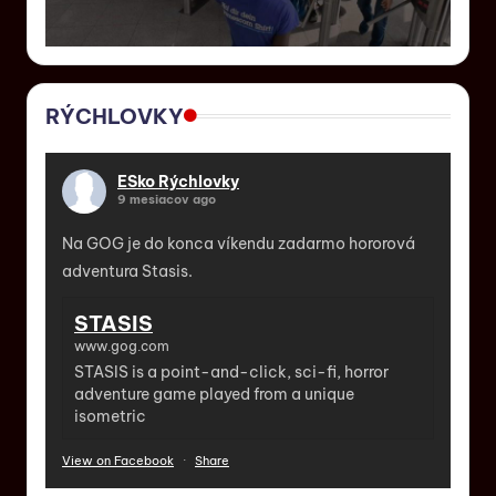
RÝCHLOVKY
ESko Rýchlovky
9 mesiacov ago
Na GOG je do konca víkendu zadarmo hororová
adventura Stasis.
STASIS
www.gog.com
STASIS is a point-and-click, sci-fi, horror
adventure game played from a unique
isometric
View on Facebook
·
Share