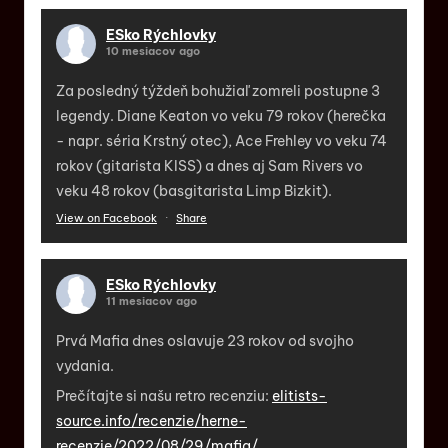
ESko Rýchlovky
10 mesiacov ago
Za posledný týždeň bohužiaľ zomreli postupne 3
legendy. Diane Keaton vo veku 79 rokov (herečka
- napr. séria Krstný otec), Ace Frehley vo veku 74
rokov (gitarista KISS) a dnes aj Sam Rivers vo
veku 48 rokov (basgitarista Limp Bizkit).
View on Facebook
·
Share
ESko Rýchlovky
11 mesiacov ago
Prvá Mafia dnes oslavuje 23 rokov od svojho
vydania.
Prečítajte si našu retro recenziu:
elitists-
source.info/recenzie/herne-
recenzie/2022/08/29/mafia/