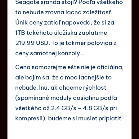
Seagate sranda stojí? Podľa všetkého
to nebude zrovna lacná záležitosť.
Únik ceny zatiaľ napovedá, že si za
1TB takéhoto úložiska zaplatíme
219.99 USD. To je takmer polovica z
ceny samotnej konzoly…
Cena samozrejme ešte nie je oficiálna,
ale bojím sa, že o moc lacnejšie to
nebude. Inu, ak chceme rýchlosť
(spomínané moduly dosiahnu podľa
všetkého až 2.4 GB/s – 4.8 GB/s pri
kompresii), budeme si musieť priplatiť.