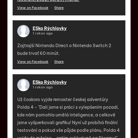
View on Facebook
·
Share
ESko Rýchlovky
1 rokov ago
Zajtrajší Nintendo Direct o Nintendo Switch 2
bude trvať 60 minút.
View on Facebook
·
Share
ESko Rýchlovky
1 rokov ago
Už čoskoro vyjde remaster českej adventúry
Polda 4 - "Dali jsme si práci s vylepšením pozadí,
kde nám pomohla umělá inteligence, a celkově
jsme vyšperkovali grafiku! Nyní už probíhá finální
testování a pokud vše půjde podle plánu, Polda 4
vyjde do měsíce – zatím exkluzivně na Steamu!"