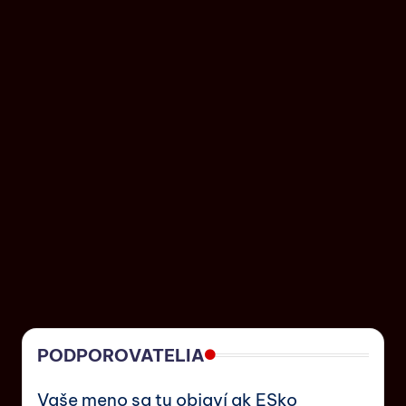
PODPOROVATELIA
Vaše meno sa tu objaví ak ESko