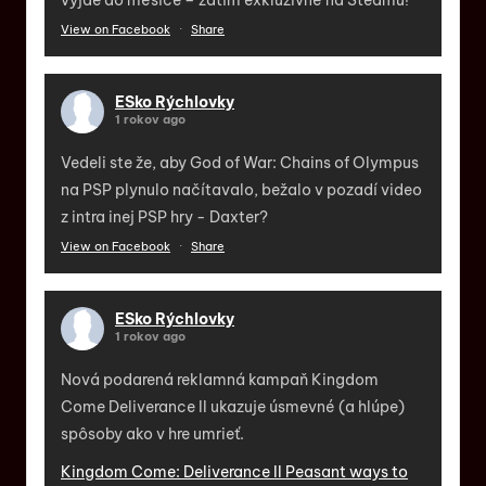
View on Facebook
·
Share
ESko Rýchlovky
1 rokov ago
Vedeli ste že, aby God of War: Chains of Olympus
na PSP plynulo načítavalo, bežalo v pozadí video
z intra inej PSP hry - Daxter?
View on Facebook
·
Share
ESko Rýchlovky
1 rokov ago
Nová podarená reklamná kampaň Kingdom
Come Deliverance II ukazuje úsmevné (a hlúpe)
spôsoby ako v hre umrieť.
Kingdom Come: Deliverance II Peasant ways to