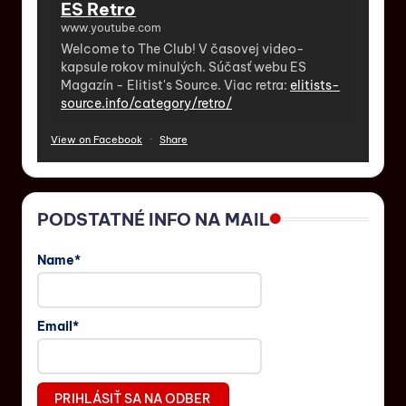
ES Retro
www.youtube.com
Welcome to The Club! V časovej video-
kapsule rokov minulých. Súčasť webu ES
Magazín - Elitist's Source. Viac retra:
elitists-
source.info/category/retro/
View on Facebook
·
Share
PODSTATNÉ INFO NA MAIL
Name*
Email*