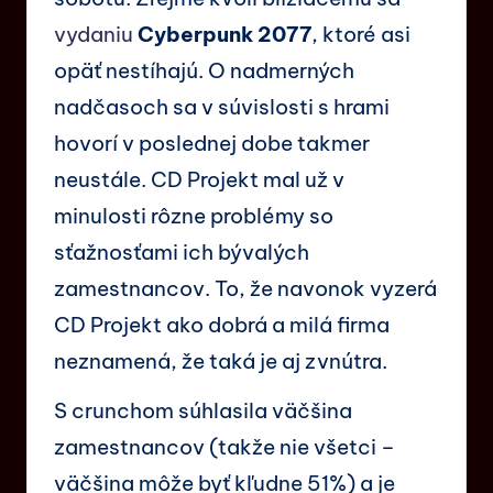
vydaniu
Cyberpunk 2077
, ktoré asi
opäť nestíhajú. O nadmerných
nadčasoch sa v súvislosti s hrami
hovorí v poslednej dobe takmer
neustále. CD Projekt mal už v
minulosti rôzne problémy so
sťažnosťami ich bývalých
zamestnancov. To, že navonok vyzerá
CD Projekt ako dobrá a milá firma
neznamená, že taká je aj zvnútra.
S crunchom súhlasila väčšina
zamestnancov (takže nie všetci –
väčšina môže byť kľudne 51%) a je