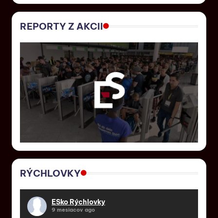
REPORTY Z AKCII
RÝCHLOVKY
ESko Rýchlovky
9 mesiacov ago