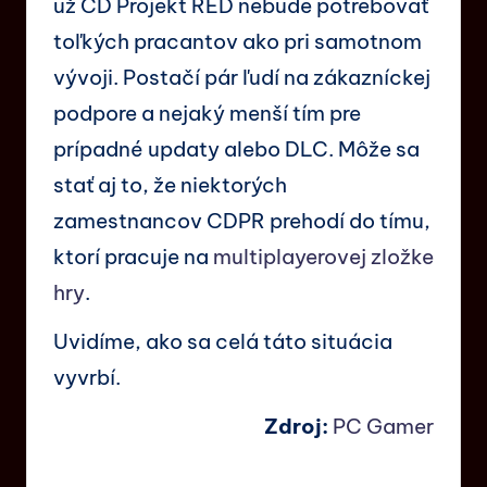
už CD Projekt RED nebude potrebovať
toľkých pracantov ako pri samotnom
vývoji. Postačí pár ľudí na zákazníckej
podpore a nejaký menší tím pre
prípadné updaty alebo DLC. Môže sa
stať aj to, že niektorých
zamestnancov CDPR prehodí do tímu,
ktorí pracuje na
multiplayerovej zložke
hry
.
Uvidíme, ako sa celá táto situácia
vyvrbí.
Zdroj:
PC Gamer