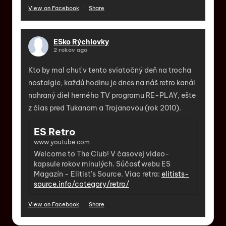
View on Facebook
·
Share
ESko Rýchlovky
2 rokov ago
Kto by mal chuť v tento sviatočný deň na trocha
nostalgie, každú hodinu je dnes na náš retro kanál
nahraný diel herného TV programu RE-PLAY, ešte
z čias pred Tukanom a Trojanovou (rok 2010).
ES Retro
www.youtube.com
Welcome to The Club! V časovej video-
kapsule rokov minulých. Súčasť webu ES
Magazín - Elitist's Source. Viac retra:
elitists-
source.info/category/retro/
View on Facebook
·
Share