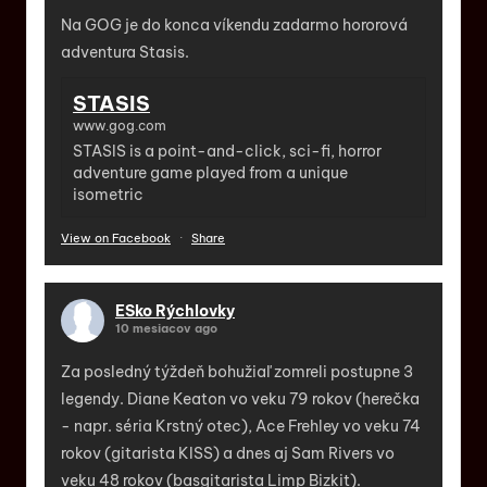
Na GOG je do konca víkendu zadarmo hororová
adventura Stasis.
STASIS
www.gog.com
STASIS is a point-and-click, sci-fi, horror
adventure game played from a unique
isometric
View on Facebook
·
Share
ESko Rýchlovky
10 mesiacov ago
Za posledný týždeň bohužiaľ zomreli postupne 3
legendy. Diane Keaton vo veku 79 rokov (herečka
- napr. séria Krstný otec), Ace Frehley vo veku 74
rokov (gitarista KISS) a dnes aj Sam Rivers vo
veku 48 rokov (basgitarista Limp Bizkit).