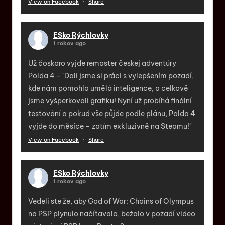
View on Facebook
·
Share
ESko Rýchlovky
1 rokov ago
Už čoskoro vyjde remaster českej adventúry
Polda 4 - "Dali jsme si práci s vylepšením pozadí,
kde nám pomohla umělá inteligence, a celkově
jsme vyšperkovali grafiku! Nyní už probíhá finální
testování a pokud vše půjde podle plánu, Polda 4
vyjde do měsíce – zatím exkluzivně na Steamu!"
View on Facebook
·
Share
ESko Rýchlovky
1 rokov ago
Vedeli ste že, aby God of War: Chains of Olympus
na PSP plynulo načítavalo, bežalo v pozadí video