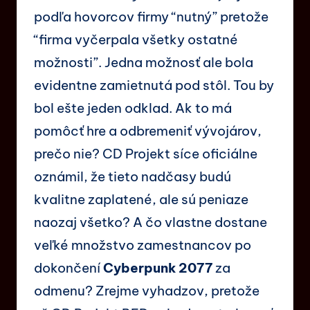
podľa hovorcov firmy “nutný” pretože
“firma vyčerpala všetky ostatné
možnosti”. Jedna možnosť ale bola
evidentne zamietnutá pod stôl. Tou by
bol ešte jeden odklad. Ak to má
pomôcť hre a odbremeniť vývojárov,
prečo nie? CD Projekt síce oficiálne
oznámil, že tieto nadčasy budú
kvalitne zaplatené, ale sú peniaze
naozaj všetko? A čo vlastne dostane
veľké množstvo zamestnancov po
dokončení
Cyberpunk 2077
za
odmenu? Zrejme vyhadzov, pretože