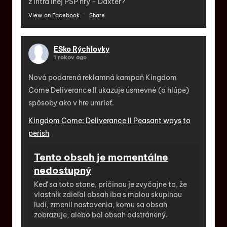
z intra inej PSP hry - Daxter?
View on Facebook
·
Share
ESko Rýchlovky
1 rokov ago
Nová podarená reklamná kampaň Kingdom
Come Deliverance II ukazuje úsmevné (a hlúpe)
spôsoby ako v hre umrieť.
Kingdom Come: Deliverance II Peasant ways to
perish
Tento obsah je momentálne
nedostupný
Keď sa toto stane, príčinou je zvyčajne to, že
vlastník zdieľal obsah iba s malou skupinou
ľudí, zmenil nastavenia, komu sa obsah
zobrazuje, alebo bol obsah odstránený.