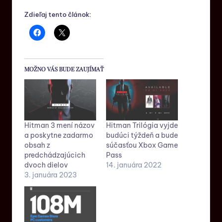
Zdieľaj tento článok:
MOŽNO VÁS BUDE ZAUJÍMAŤ
Hitman 3 mení názov
Hitman Trilógia vyjde
a poskytne zadarmo
budúci týždeň a bude
obsah z
súčasťou Xbox Game
predchádzajúcich
Pass
dvoch dielov
14. januára 2022
3. januára 2023