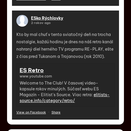
ESko Rýchlovky
2 rokov ago
Kto by mal chuť v tento sviatočný deň na trocha
nostalgie, každú hodinu je dnes na náš retro kanál
nahraný diel herného TV programu RE-PLAY, ešte
z čias pred Tukanom a Trojanovou (rok 2010).
ES Retro
www.youtube.com
Welcome to The Club! V časovej video-
kapsule rokov minulých. Súčasť webu ES
Magazín - Elitist's Source. Viac retra:
elitists-
source.info/category/retro/
View on Facebook
·
Share