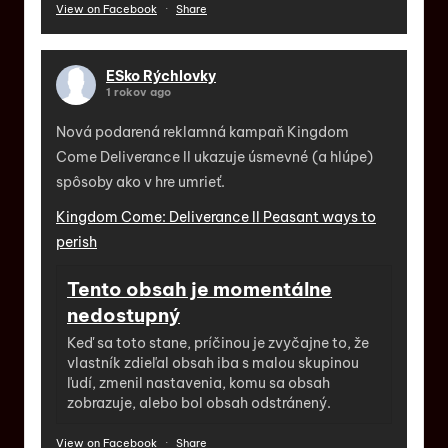
View on Facebook
·
Share
ESko Rýchlovky
1 rokov ago
Nová podarená reklamná kampaň Kingdom
Come Deliverance II ukazuje úsmevné (a hlúpe)
spôsoby ako v hre umrieť.
Kingdom Come: Deliverance II Peasant ways to
perish
Tento obsah je momentálne
nedostupný
Keď sa toto stane, príčinou je zvyčajne to, že
vlastník zdieľal obsah iba s malou skupinou
ľudí, zmenil nastavenia, komu sa obsah
zobrazuje, alebo bol obsah odstránený.
View on Facebook
·
Share