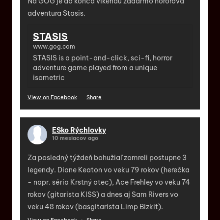
Na GOG je do konca víkendu zadarmo hororová
adventura Stasis.
STASIS
www.gog.com
STASIS is a point-and-click, sci-fi, horror
adventure game played from a unique
isometric
View on Facebook
·
Share
ESko Rýchlovky
10 mesiacov ago
Za posledný týždeň bohužiaľ zomreli postupne 3
legendy. Diane Keaton vo veku 79 rokov (herečka
- napr. séria Krstný otec), Ace Frehley vo veku 74
rokov (gitarista KISS) a dnes aj Sam Rivers vo
veku 48 rokov (basgitarista Limp Bizkit).
View on Facebook
·
Share