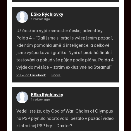
ESko Rýchlovky
1 rokov ago
Už čoskoro vyjde remaster českej adventúry
Polda 4 - "Dali jsme si práci s vylepšením pozadí,
kde nám pomohla umělá inteligence, a celkově
jsme vyšperkovali grafiku! Nyní už probíhá finální
testování a pokud vše půjde podle plánu, Polda 4
vyjde do měsíce – zatím exkluzivně na Steamu!"
View on Facebook
·
Share
ESko Rýchlovky
1 rokov ago
Vedeli ste že, aby God of War: Chains of Olympus
na PSP plynulo načítavalo, bežalo v pozadí video
z intra inej PSP hry - Daxter?