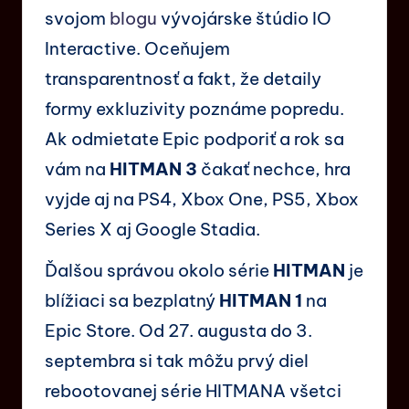
svojom
blogu
vývojárske štúdio IO
Interactive. Oceňujem
transparentnosť a fakt, že detaily
formy exkluzivity poznáme popredu.
Ak odmietate Epic podporiť a rok sa
vám na
HITMAN 3
čakať nechce, hra
vyjde aj na PS4, Xbox One, PS5, Xbox
Series X aj Google Stadia.
Ďalšou správou okolo série
HITMAN
je
blížiaci sa bezplatný
HITMAN 1
na
Epic Store. Od 27. augusta do 3.
septembra si tak môžu prvý diel
rebootovanej série HITMANA všetci