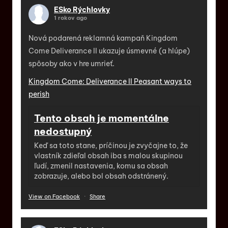
ESko Rýchlovky
1 rokov ago
Nová podarená reklamná kampaň Kingdom
Come Deliverance II ukazuje úsmevné (a hlúpe)
spôsoby ako v hre umrieť.
Kingdom Come: Deliverance II Peasant ways to
perish
Tento obsah je momentálne
nedostupný
Keď sa toto stane, príčinou je zvyčajne to, že
vlastník zdieľal obsah iba s malou skupinou
ľudí, zmenil nastavenia, komu sa obsah
zobrazuje, alebo bol obsah odstránený.
View on Facebook
·
Share