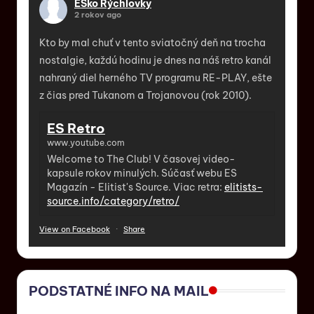
ESko Rýchlovky
2 rokov ago
Kto by mal chuť v tento sviatočný deň na trocha
nostalgie, každú hodinu je dnes na náš retro kanál
nahraný diel herného TV programu RE-PLAY, ešte
z čias pred Tukanom a Trojanovou (rok 2010).
ES Retro
www.youtube.com
Welcome to The Club! V časovej video-
kapsule rokov minulých. Súčasť webu ES
Magazín - Elitist's Source. Viac retra:
elitists-
source.info/category/retro/
View on Facebook
·
Share
PODSTATNÉ INFO NA MAIL