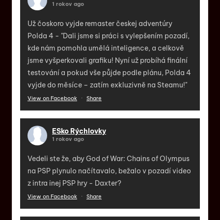
1 rokov ago
Už čoskoro vyjde remaster českej adventúry
Polda 4 - "Dali jsme si práci s vylepšením pozadí,
kde nám pomohla umělá inteligence, a celkově
jsme vyšperkovali grafiku! Nyní už probíhá finální
testování a pokud vše půjde podle plánu, Polda 4
vyjde do měsíce – zatím exkluzivně na Steamu!"
View on Facebook
·
Share
ESko Rýchlovky
1 rokov ago
Vedeli ste že, aby God of War: Chains of Olympus
na PSP plynulo načítavalo, bežalo v pozadí video
z intra inej PSP hry - Daxter?
View on Facebook
·
Share