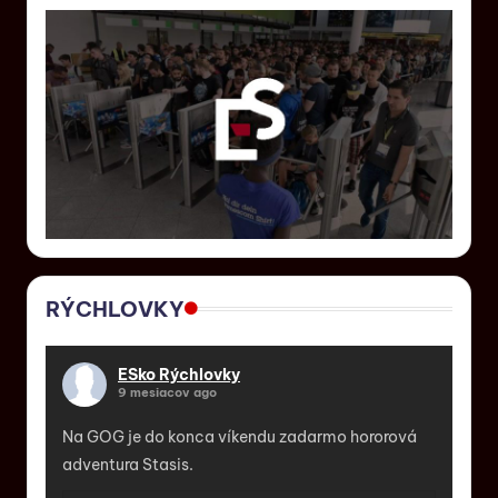
RÝCHLOVKY
ESko Rýchlovky
9 mesiacov ago
Na GOG je do konca víkendu zadarmo hororová
adventura Stasis.