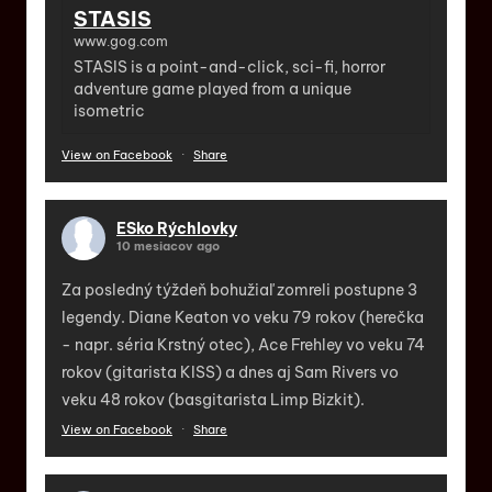
STASIS
www.gog.com
STASIS is a point-and-click, sci-fi, horror
adventure game played from a unique
isometric
View on Facebook
·
Share
ESko Rýchlovky
10 mesiacov ago
Za posledný týždeň bohužiaľ zomreli postupne 3
legendy. Diane Keaton vo veku 79 rokov (herečka
- napr. séria Krstný otec), Ace Frehley vo veku 74
rokov (gitarista KISS) a dnes aj Sam Rivers vo
veku 48 rokov (basgitarista Limp Bizkit).
View on Facebook
·
Share