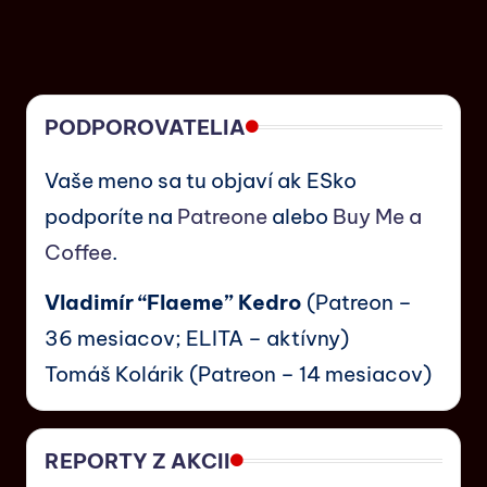
PODPOROVATELIA
Vaše meno sa tu objaví ak ESko
podporíte na
Patreone
alebo
Buy Me a
Coffee
.
Vladimír “Flaeme” Kedro
(Patreon –
36 mesiacov; ELITA – aktívny)
Tomáš Kolárik (Patreon – 14 mesiacov)
REPORTY Z AKCII