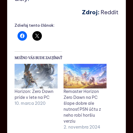
Zdroj:
Reddit
Zdieľaj tento článok:
MOŽNO VÁS BUDE ZAUJÍMAŤ
Horizon: Zero Dawn
Remaster Horizon
príde v lete na PC
Zero Dawn na PC
10. marca 2020
šlape dobre ale
nutnosť PSN účtu z
neho robí horšiu
verziu
2. novembra 2024