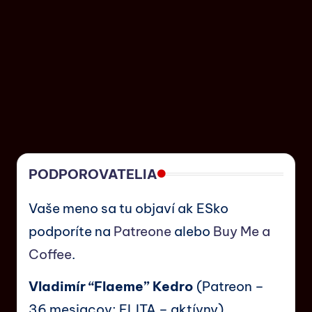
PODPOROVATELIA
Vaše meno sa tu objaví ak ESko
podporíte na
Patreone
alebo
Buy Me a
Coffee
.
Vladimír “Flaeme” Kedro
(Patreon –
36 mesiacov; ELITA – aktívny)