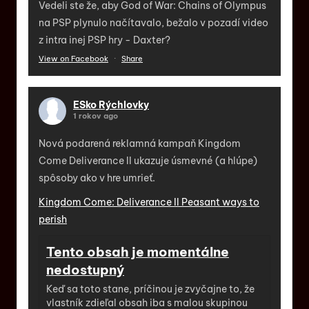
Vedeli ste že, aby God of War: Chains of Olympus
na PSP plynulo načítavalo, bežalo v pozadí video
z intra inej PSP hry - Daxter?
View on Facebook
·
Share
ESko Rýchlovky
1 rokov ago
Nová podarená reklamná kampaň Kingdom
Come Deliverance II ukazuje úsmevné (a hlúpe)
spôsoby ako v hre umrieť.
Kingdom Come: Deliverance II Peasant ways to
perish
Tento obsah je momentálne
nedostupný
Keď sa toto stane, príčinou je zvyčajne to, že
vlastník zdieľal obsah iba s malou skupinou