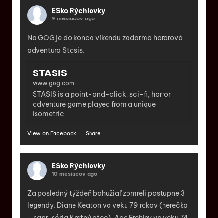
ESko Rýchlovky
9 mesiacov ago
Na GOG je do konca víkendu zadarmo hororová
adventura Stasis.
STASIS
www.gog.com
STASIS is a point-and-click, sci-fi, horror
adventure game played from a unique
isometric
View on Facebook
·
Share
ESko Rýchlovky
10 mesiacov ago
Za posledný týždeň bohužiaľ zomreli postupne 3
legendy. Diane Keaton vo veku 79 rokov (herečka
- napr. séria Krstný otec), Ace Frehley vo veku 74