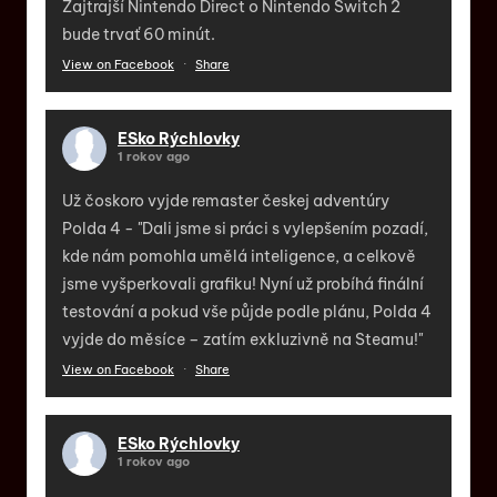
Zajtrajší Nintendo Direct o Nintendo Switch 2
bude trvať 60 minút.
View on Facebook
·
Share
ESko Rýchlovky
1 rokov ago
Už čoskoro vyjde remaster českej adventúry
Polda 4 - "Dali jsme si práci s vylepšením pozadí,
kde nám pomohla umělá inteligence, a celkově
jsme vyšperkovali grafiku! Nyní už probíhá finální
testování a pokud vše půjde podle plánu, Polda 4
vyjde do měsíce – zatím exkluzivně na Steamu!"
View on Facebook
·
Share
ESko Rýchlovky
1 rokov ago