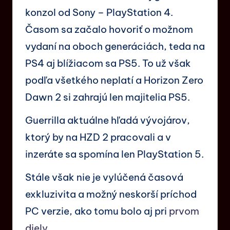
konzol od Sony – PlayStation 4.
Časom sa začalo hovoriť o možnom
vydaní na oboch generáciách, teda na
PS4 aj blížiacom sa PS5. To už však
podľa všetkého neplatí a Horizon Zero
Dawn 2 si zahrajú len majitelia PS5.
Guerrilla aktuálne hľadá vývojárov,
ktorý by na HZD 2 pracovali a v
inzeráte sa spomína len PlayStation 5.
Stále však nie je vylúčená časová
exkluzivita a možný neskorší príchod
PC verzie, ako tomu bolo aj pri
prvom
diely
.