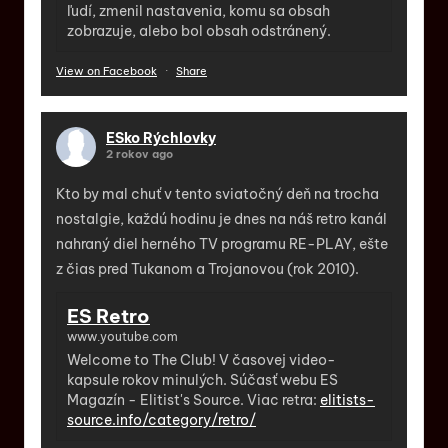
ľudí, zmenil nastavenia, komu sa obsah
zobrazuje, alebo bol obsah odstránený.
View on Facebook
·
Share
ESko Rýchlovky
2 rokov ago
Kto by mal chuť v tento sviatočný deň na trocha
nostalgie, každú hodinu je dnes na náš retro kanál
nahraný diel herného TV programu RE-PLAY, ešte
z čias pred Tukanom a Trojanovou (rok 2010).
ES Retro
www.youtube.com
Welcome to The Club! V časovej video-
kapsule rokov minulých. Súčasť webu ES
Magazín - Elitist's Source. Viac retra:
elitists-
source.info/category/retro/