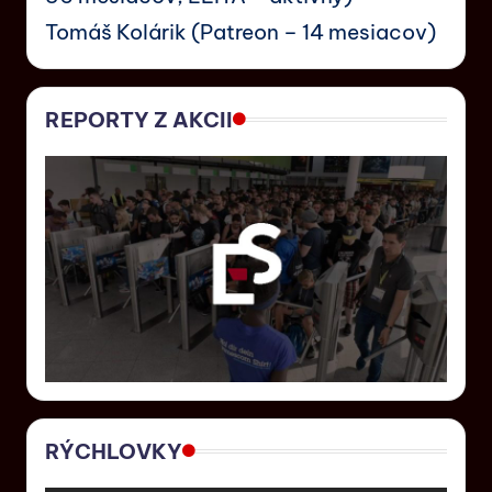
Tomáš Kolárik (Patreon – 14 mesiacov)
REPORTY Z AKCII
RÝCHLOVKY