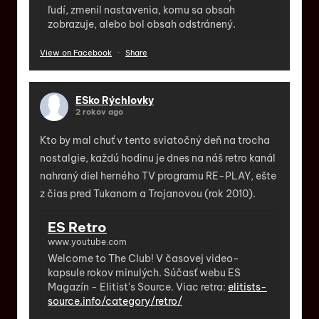
ľudí, zmenil nastavenia, komu sa obsah
zobrazuje, alebo bol obsah odstránený.
View on Facebook
·
Share
ESko Rýchlovky
2 rokov ago
Kto by mal chuť v tento sviatočný deň na trocha
nostalgie, každú hodinu je dnes na náš retro kanál
nahraný diel herného TV programu RE-PLAY, ešte
z čias pred Tukanom a Trojanovou (rok 2010).
ES Retro
www.youtube.com
Welcome to The Club! V časovej video-
kapsule rokov minulých. Súčasť webu ES
Magazín - Elitist's Source. Viac retra:
elitists-
source.info/category/retro/