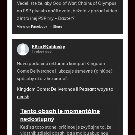
Vedeli ste že, aby God of War: Chains of Olympus
na PSP plynulo načítavalo, bežalo v pozadí video
z intra inej PSP hry - Daxter?
View on Facebook
·
Share
ESko Rýchlovky
1 rokov ago
Nová podarená reklamná kampaň Kingdom
Come Deliverance II ukazuje úsmevné (a hlúpe)
spôsoby ako v hre umrieť.
Kingdom Come: Deliverance II Peasant ways to
perish
Tento obsah je momentálne
nedostupný
Keď sa toto stane, príčinou je zvyčajne to, že
vlastník zdieľal obsah iba s malou skupinou