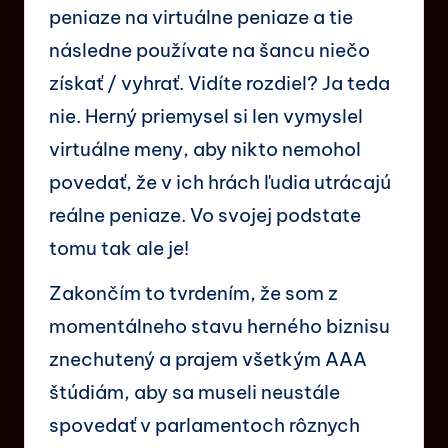
peniaze na virtuálne peniaze a tie
následne používate na šancu niečo
získať / vyhrať. Vidíte rozdiel? Ja teda
nie. Herný priemysel si len vymyslel
virtuálne meny, aby nikto nemohol
povedať, že v ich hrách ľudia utrácajú
reálne peniaze. Vo svojej podstate
tomu tak ale je!
Zakončím to tvrdením, že som z
momentálneho stavu herného biznisu
znechutený a prajem všetkým AAA
štúdiám, aby sa museli neustále
spovedať v parlamentoch rôznych