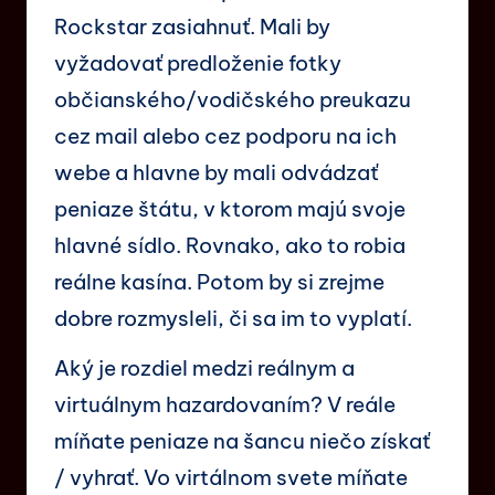
Rockstar zasiahnuť. Mali by
vyžadovať predloženie fotky
občianského/vodičského preukazu
cez mail alebo cez podporu na ich
webe a hlavne by mali odvádzať
peniaze štátu, v ktorom majú svoje
hlavné sídlo. Rovnako, ako to robia
reálne kasína. Potom by si zrejme
dobre rozmysleli, či sa im to vyplatí.
Aký je rozdiel medzi reálnym a
virtuálnym hazardovaním? V reále
míňate peniaze na šancu niečo získať
/ vyhrať. Vo virtálnom svete míňate