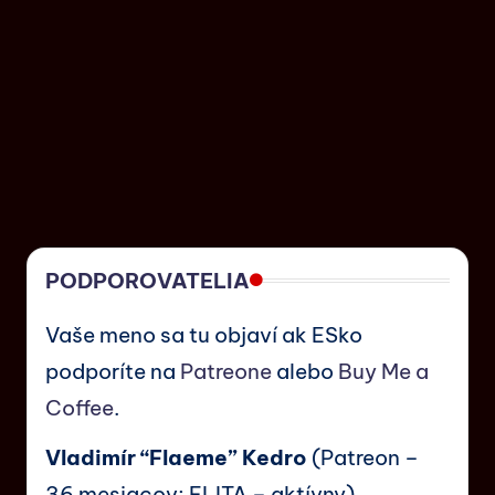
PODPOROVATELIA
Vaše meno sa tu objaví ak ESko
podporíte na
Patreone
alebo
Buy Me a
Coffee
.
Vladimír “Flaeme” Kedro
(Patreon –
36 mesiacov; ELITA – aktívny)