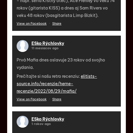
- napr. séria Krstný otec), Ace Frehley vo veku 74
rokov (gitarista KISS) a dnes aj Sam Rivers vo
veku 48 rokov (basgitarista Limp Bizkit).
View on Facebook
·
Share
ESko Rýchlovky
11 mesiacov ago
Prvá Mafia dnes oslavuje 23 rokov od svojho
vydania.
Prečítajte si našu retro recenziu:
elitists-
source.info/recenzie/herne-
recenzie/2022/08/29/mafia/
View on Facebook
·
Share
ESko Rýchlovky
1 rokov ago