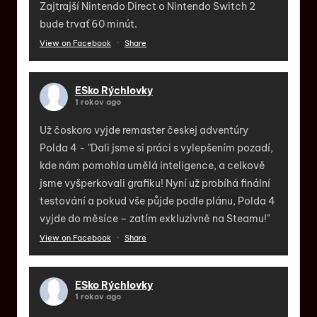
Zajtrajší Nintendo Direct o Nintendo Switch 2
bude trvať 60 minút.
View on Facebook
·
Share
ESko Rýchlovky
1 rokov ago
Už čoskoro vyjde remaster českej adventúry
Polda 4 - "Dali jsme si práci s vylepšením pozadí,
kde nám pomohla umělá inteligence, a celkově
jsme vyšperkovali grafiku! Nyní už probíhá finální
testování a pokud vše půjde podle plánu, Polda 4
vyjde do měsíce – zatím exkluzivně na Steamu!"
View on Facebook
·
Share
ESko Rýchlovky
1 rokov ago