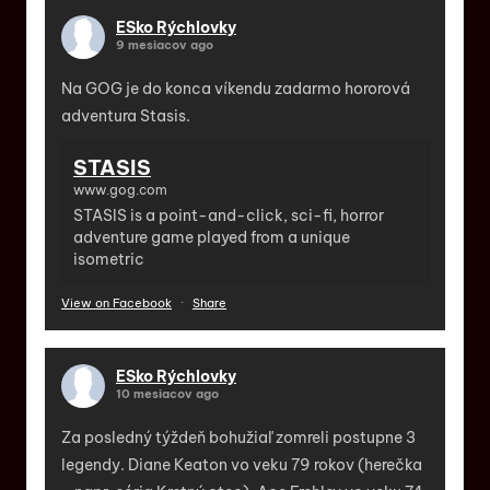
ESko Rýchlovky
9 mesiacov ago
Na GOG je do konca víkendu zadarmo hororová
adventura Stasis.
STASIS
www.gog.com
STASIS is a point-and-click, sci-fi, horror
adventure game played from a unique
isometric
View on Facebook
·
Share
ESko Rýchlovky
10 mesiacov ago
Za posledný týždeň bohužiaľ zomreli postupne 3
legendy. Diane Keaton vo veku 79 rokov (herečka