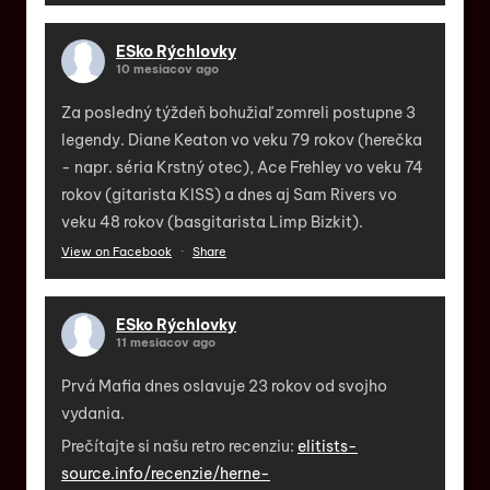
ESko Rýchlovky
10 mesiacov ago
Za posledný týždeň bohužiaľ zomreli postupne 3
legendy. Diane Keaton vo veku 79 rokov (herečka
- napr. séria Krstný otec), Ace Frehley vo veku 74
rokov (gitarista KISS) a dnes aj Sam Rivers vo
veku 48 rokov (basgitarista Limp Bizkit).
View on Facebook
·
Share
ESko Rýchlovky
11 mesiacov ago
Prvá Mafia dnes oslavuje 23 rokov od svojho
vydania.
Prečítajte si našu retro recenziu:
elitists-
source.info/recenzie/herne-