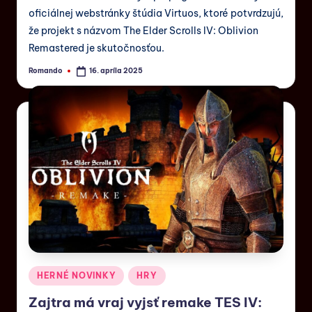
oficiálnej webstránky štúdia Virtuos, ktoré potvrdzujú,
že projekt s názvom The Elder Scrolls IV: Oblivion
Remastered je skutočnosťou.
Romando
16. apríla 2025
HERNÉ NOVINKY
HRY
Zajtra má vraj vyjsť remake TES IV: