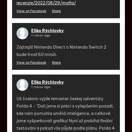
recenzie/2022/08/29/mafia/
View on Facebook
·
Share
ESko Rýchlovky
1 rokov ago
Zajtrajší Nintendo Direct o Nintendo Switch 2
bude trvať 60 minút.
View on Facebook
·
Share
ESko Rýchlovky
1 rokov ago
Už čoskoro vyjde remaster českej adventúry
Polda 4 - "Dali jsme si práci s vylepšením pozadí,
kde nám pomohla umělá inteligence, a celkově
jsme vyšperkovali grafiku! Nyní už probíhá finální
testování a pokud vše půjde podle plánu, Polda 4