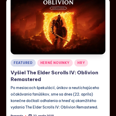
FEATURED
HERNÉ NOVINKY
HRY
Vyšiel The Elder Scrolls IV: Oblivion
Remastered
Po mesiacoch špekulácií, únikov a neutíchajúceho
očakávania fanúšikov, sme sa dnes (22. apríla)
konečne dočkali odhalenia a hneď aj okamžitého
vydania The Elder Scrolls IV: Oblivion Remastered.
Romando
22. apríla 2025