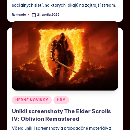
sociálnych sietí, na ktorých lákajú na zajtrajší stream.
Romando
21. apríla 2025
HERNÉ NOVINKY
HRY
Unikli screenshoty The Elder Scrolls
IV: Oblivion Remastered
Včera unikli screenshoty a propagačné materiály z