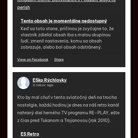
perish
Tento obsah je momentálne nedostupný
Keď sa toto stane, príčinou je zvyčajne to, že
vlastník zdieľal obsah iba s malou skupinou
ľudí, zmenil nastavenia, komu sa obsah
zobrazuje, alebo bol obsah odstránený.
View on Facebook
·
Share
ESko Rýchlovky
2 rokov ago
Kto by mal chuť v tento sviatočný deň na trocha
nostalgie, každú hodinu je dnes na náš retro kanál
nahraný diel herného TV programu RE-PLAY, ešte
z čias pred Tukanom a Trojanovou (rok 2010).
ES Retro