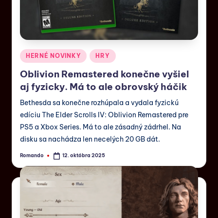
HERNÉ NOVINKY
HRY
Oblivion Remastered konečne vyšiel
aj fyzicky. Má to ale obrovský háčik
Bethesda sa konečne rozhúpala a vydala fyzickú
edíciu The Elder Scrolls IV: Oblivion Remastered pre
PS5 a Xbox Series. Má to ale zásadný zádrhel. Na
disku sa nachádza len necelých 20 GB dát.
Romando
12. októbra 2025