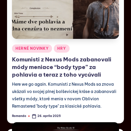
HERNÉ NOVINKY
HRY
Komunisti z Nexus Mods zabanovali
módy meniace “body type” za
pohlavia a teraz z toho vycúvali
Here we go again. Komunisti z Nexus Mods sa znova
ukázali vo svojej plnej bolševickej kráse a zabanovali
všetky módy, ktoré menia v novom Oblivion
Remastered "body type" za klasické pohlavia.
Romando
26. apríla 2025