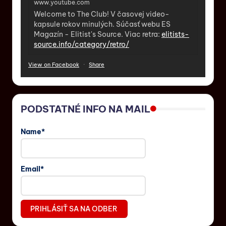
www.youtube.com
Welcome to The Club! V časovej video-
kapsule rokov minulých. Súčasť webu ES
Magazín - Elitist's Source. Viac retra:
elitists-
source.info/category/retro/
View on Facebook
·
Share
PODSTATNÉ INFO NA MAIL
Name*
Email*