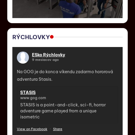
RÝCHLOVKY
ESko Rýchlovky
9 mesiacov ago
Na GOG je do konca víkendu zadarmo hororová
adventura Stasis.
STASIS
www.gog.com
STASIS is a point-and-click, sci-fi, horror
adventure game played from a unique
isometric
View on Facebook
·
Share