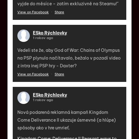
vyjde do měsíce – zatím exkluzivně na Steamu!"
View on Facebook
·
Share
ESko Rýchlovky
1 rokov ago
Vedeli ste že, aby God of War: Chains of Olympus
na PSP plynulo načítavalo, bežalo v pozadí video
z intra inej PSP hry - Daxter?
View on Facebook
·
Share
ESko Rýchlovky
1 rokov ago
Nová podarená reklamná kampaň Kingdom
Come Deliverance II ukazuje úsmevné (a hlúpe)
spôsoby ako v hre umrieť.
Kingdom Come: Deliverance II Peasant ways to