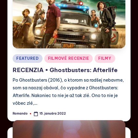
FEATURED
FILMOVÉ RECENZIE
FILMY
RECENZIA • Ghostbusters: Afterlife
Po Ghostbusters (2016), o ktorom sa radšej nebavme,
som sa naozaj obával, čo vypadne z Ghostbusters:
Afterlife. Nakoniec to nie je až tak zlé. Ono to nie je
vôbec zlé,…
Romando
15. januára 2022