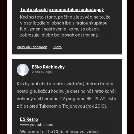
Tento obsah je momentálne nedostupný
Keď sa toto stane, príčinou je zvyčajne to, že
vlastník zdieľal obsah iba s malou skupinou
ľudí, zmenil nastavenia, komu sa obsah
zobrazuje, alebo bol obsah odstránený.
View on Facebook
·
Share
ESko Rýchlovky
2 rokov ago
Kto by mal chuť v tento sviatočný deň na trocha
nostalgie, každú hodinu je dnes na náš retro kanál
nahraný diel herného TV programu RE-PLAY, ešte
z čias pred Tukanom a Trojanovou (rok 2010).
ES Retro
www.youtube.com
Welcome to The Club! V časovej video-