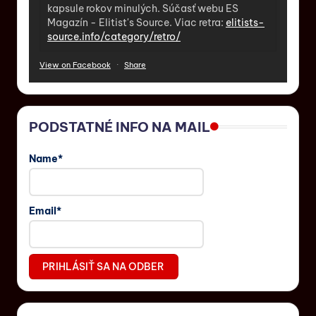
kapsule rokov minulých. Súčasť webu ES
Magazín - Elitist's Source. Viac retra:
elitists-
source.info/category/retro/
View on Facebook
·
Share
PODSTATNÉ INFO NA MAIL
Name*
Email*