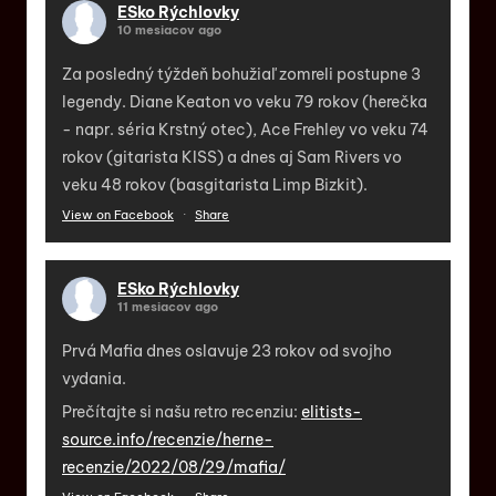
ESko Rýchlovky
10 mesiacov ago
Za posledný týždeň bohužiaľ zomreli postupne 3
legendy. Diane Keaton vo veku 79 rokov (herečka
- napr. séria Krstný otec), Ace Frehley vo veku 74
rokov (gitarista KISS) a dnes aj Sam Rivers vo
veku 48 rokov (basgitarista Limp Bizkit).
View on Facebook
·
Share
ESko Rýchlovky
11 mesiacov ago
Prvá Mafia dnes oslavuje 23 rokov od svojho
vydania.
Prečítajte si našu retro recenziu:
elitists-
source.info/recenzie/herne-
recenzie/2022/08/29/mafia/