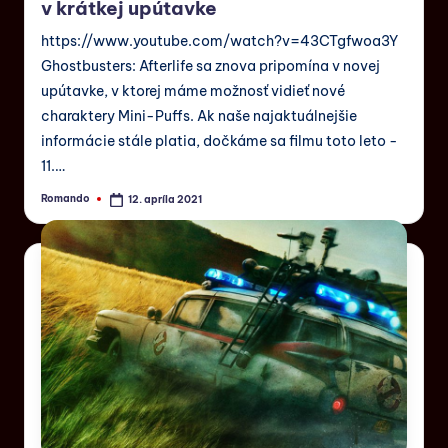
v krátkej upútavke
https://www.youtube.com/watch?v=43CTgfwoa3Y
Ghostbusters: Afterlife sa znova pripomína v novej
upútavke, v ktorej máme možnosť vidieť nové
charaktery Mini-Puffs. Ak naše najaktuálnejšie
informácie stále platia, dočkáme sa filmu toto leto -
11.…
Romando
12. apríla 2021