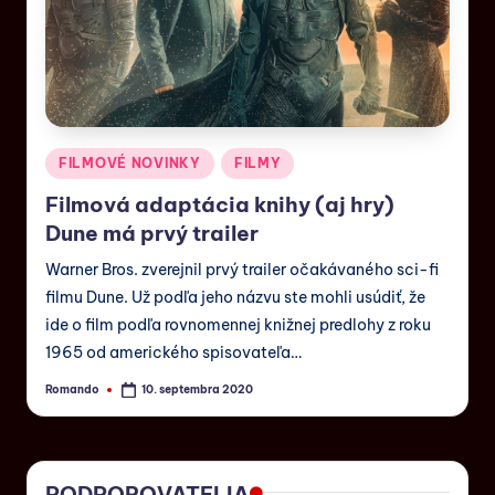
FILMOVÉ NOVINKY
FILMY
Filmová adaptácia knihy (aj hry)
Dune má prvý trailer
Warner Bros. zverejnil prvý trailer očakávaného sci-fi
filmu Dune. Už podľa jeho názvu ste mohli usúdiť, že
ide o film podľa rovnomennej knižnej predlohy z roku
1965 od amerického spisovateľa…
Romando
10. septembra 2020
PODPOROVATELIA