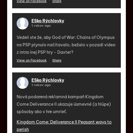
View on Facebook
·
Share
ESko Rýchlovky
1 rokov ago
Vedeli ste že, aby God of War: Chains of Olympus
na PSP plynulo načítavalo, bežalo v pozadí video
z intra inej PSP hry - Daxter?
View on Facebook
·
Share
ESko Rýchlovky
1 rokov ago
Nová podarená reklamná kampaň Kingdom
Come Deliverance II ukazuje úsmevné (a hlúpe)
spôsoby ako v hre umrieť.
Kingdom Come: Deliverance II Peasant ways to
perish