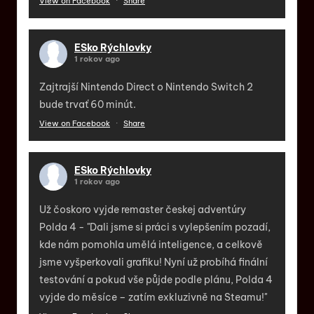
View on Facebook
·
Share
ESko Rýchlovky
1 rokov ago
Zajtrajší Nintendo Direct o Nintendo Switch 2
bude trvať 60 minút.
View on Facebook
·
Share
ESko Rýchlovky
1 rokov ago
Už čoskoro vyjde remaster českej adventúry
Polda 4 - "Dali jsme si práci s vylepšením pozadí,
kde nám pomohla umělá inteligence, a celkově
jsme vyšperkovali grafiku! Nyní už probíhá finální
testování a pokud vše půjde podle plánu, Polda 4
vyjde do měsíce – zatím exkluzivně na Steamu!"