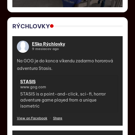
RÝCHLOVKY
ESko Rýchlovky
9 mesiacov ago
Na GOG je do konca víkendu zadarmo hororová
adventura Stasis.
STASIS
www.gog.com
STASIS is a point-and-click, sci-fi, horror
adventure game played from a unique
isometric
View on Facebook
·
Share