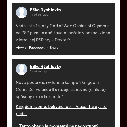
ESko Rýchlovky
1 rokov ago
Vedeli ste že, aby God of War: Chains of Olympus
na PSP plynulo načítavalo, bežalo v pozadí video
z intra inej PSP hry - Daxter?
View on Facebook
·
Share
ESko Rýchlovky
1 rokov ago
Nová podarená reklamná kampaň Kingdom
Come Deliverance II ukazuje úsmevné (a hlúpe)
spôsoby ako v hre umrieť.
Kingdom Come: Deliverance II Peasant ways to
perish
Tento obsah je momentálne nedostupný