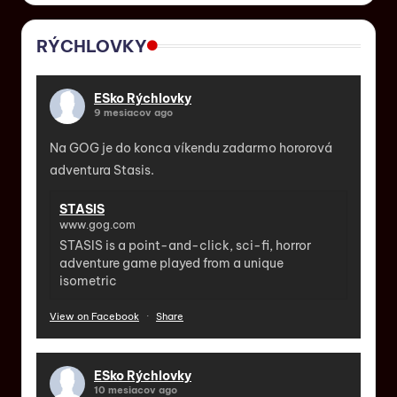
RÝCHLOVKY
ESko Rýchlovky
9 mesiacov ago
Na GOG je do konca víkendu zadarmo hororová
adventura Stasis.
STASIS
www.gog.com
STASIS is a point-and-click, sci-fi, horror
adventure game played from a unique
isometric
View on Facebook
·
Share
ESko Rýchlovky
10 mesiacov ago