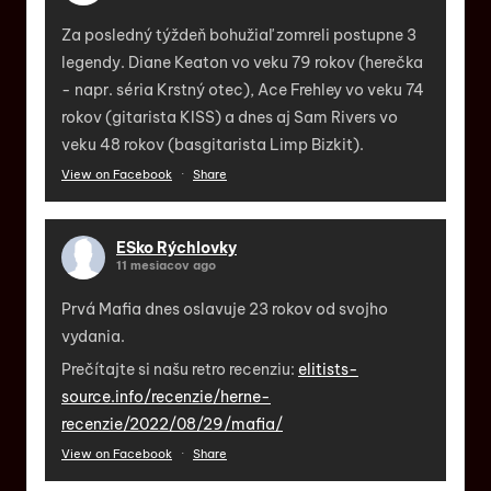
Za posledný týždeň bohužiaľ zomreli postupne 3
legendy. Diane Keaton vo veku 79 rokov (herečka
- napr. séria Krstný otec), Ace Frehley vo veku 74
rokov (gitarista KISS) a dnes aj Sam Rivers vo
veku 48 rokov (basgitarista Limp Bizkit).
View on Facebook
·
Share
ESko Rýchlovky
11 mesiacov ago
Prvá Mafia dnes oslavuje 23 rokov od svojho
vydania.
Prečítajte si našu retro recenziu:
elitists-
source.info/recenzie/herne-
recenzie/2022/08/29/mafia/
View on Facebook
·
Share