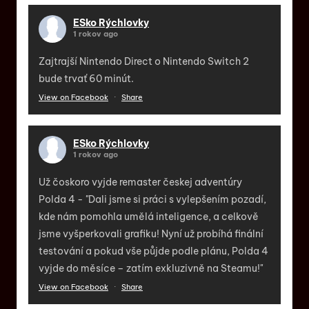
ESko Rýchlovky
1 rokov ago
Zajtrajší Nintendo Direct o Nintendo Switch 2
bude trvať 60 minút.
View on Facebook
·
Share
ESko Rýchlovky
1 rokov ago
Už čoskoro vyjde remaster českej adventúry
Polda 4 - "Dali jsme si práci s vylepšením pozadí,
kde nám pomohla umělá inteligence, a celkově
jsme vyšperkovali grafiku! Nyní už probíhá finální
testování a pokud vše půjde podle plánu, Polda 4
vyjde do měsíce – zatím exkluzivně na Steamu!"
View on Facebook
·
Share