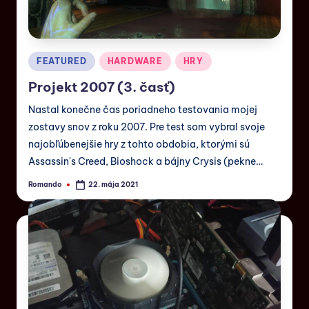
FEATURED
HARDWARE
HRY
Projekt 2007 (3. časť)
Nastal konečne čas poriadneho testovania mojej
zostavy snov z roku 2007. Pre test som vybral svoje
najobľúbenejšie hry z tohto obdobia, ktorými sú
Assassin's Creed, Bioshock a bájny Crysis (pekne…
Romando
22. mája 2021