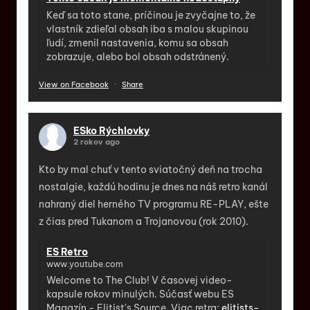
Keď sa toto stane, príčinou je zvyčajne to, že
vlastník zdieľal obsah iba s malou skupinou
ľudí, zmenil nastavenia, komu sa obsah
zobrazuje, alebo bol obsah odstránený.
View on Facebook
·
Share
ESko Rýchlovky
2 rokov ago
Kto by mal chuť v tento sviatočný deň na trocha
nostalgie, každú hodinu je dnes na náš retro kanál
nahraný diel herného TV programu RE-PLAY, ešte
z čias pred Tukanom a Trojanovou (rok 2010).
ES Retro
www.youtube.com
Welcome to The Club! V časovej video-
kapsule rokov minulých. Súčasť webu ES
Magazín - Elitist's Source. Viac retra:
elitists-