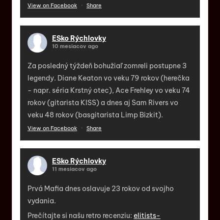
View on Facebook
·
Share
ESko Rýchlovky
10 mesiacov ago
Za posledný týždeň bohužiaľ zomreli postupne 3
legendy. Diane Keaton vo veku 79 rokov (herečka
- napr. séria Krstný otec), Ace Frehley vo veku 74
rokov (gitarista KISS) a dnes aj Sam Rivers vo
veku 48 rokov (basgitarista Limp Bizkit).
View on Facebook
·
Share
ESko Rýchlovky
11 mesiacov ago
Prvá Mafia dnes oslavuje 23 rokov od svojho
vydania.
Prečítajte si našu retro recenziu:
elitists-