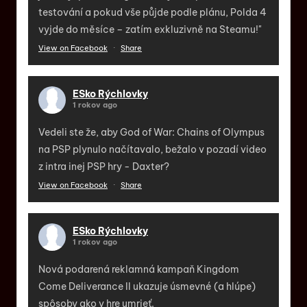
testování a pokud vše půjde podle plánu, Polda 4
vyjde do měsíce – zatím exkluzivně na Steamu!"
View on Facebook
·
Share
ESko Rýchlovky
1 rokov ago
Vedeli ste že, aby God of War: Chains of Olympus
na PSP plynulo načítavalo, bežalo v pozadí video
z intra inej PSP hry - Daxter?
View on Facebook
·
Share
ESko Rýchlovky
1 rokov ago
Nová podarená reklamná kampaň Kingdom
Come Deliverance II ukazuje úsmevné (a hlúpe)
spôsoby ako v hre umrieť.