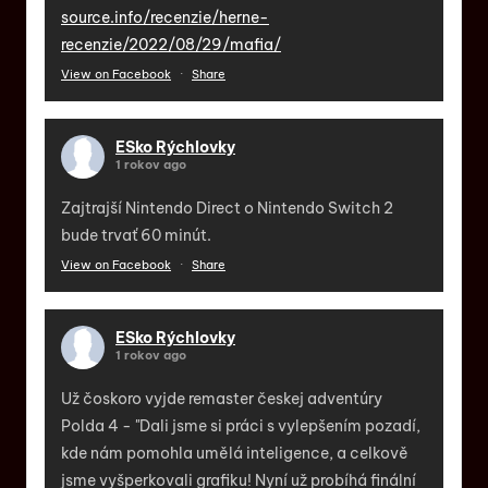
source.info/recenzie/herne-
recenzie/2022/08/29/mafia/
View on Facebook
·
Share
ESko Rýchlovky
1 rokov ago
Zajtrajší Nintendo Direct o Nintendo Switch 2
bude trvať 60 minút.
View on Facebook
·
Share
ESko Rýchlovky
1 rokov ago
Už čoskoro vyjde remaster českej adventúry
Polda 4 - "Dali jsme si práci s vylepšením pozadí,
kde nám pomohla umělá inteligence, a celkově
jsme vyšperkovali grafiku! Nyní už probíhá finální