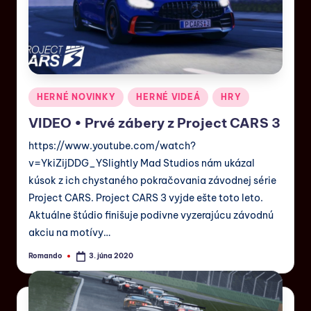
HERNÉ NOVINKY
HERNÉ VIDEÁ
HRY
VIDEO • Prvé zábery z Project CARS 3
https://www.youtube.com/watch?
v=YkiZijDDG_YSlightly Mad Studios nám ukázal
kúsok z ich chystaného pokračovania závodnej série
Project CARS. Project CARS 3 vyjde ešte toto leto.
Aktuálne štúdio finišuje podivne vyzerajúcu závodnú
akciu na motívy…
Romando
3. júna 2020