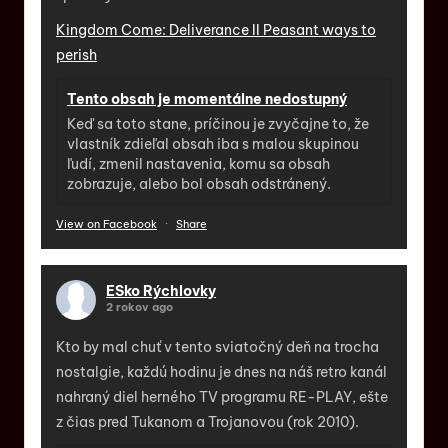
Kingdom Come: Deliverance II Peasant ways to
perish
Tento obsah je momentálne nedostupný
Keď sa toto stane, príčinou je zvyčajne to, že
vlastník zdieľal obsah iba s malou skupinou
ľudí, zmenil nastavenia, komu sa obsah
zobrazuje, alebo bol obsah odstránený.
View on Facebook
·
Share
ESko Rýchlovky
2 rokov ago
Kto by mal chuť v tento sviatočný deň na trocha
nostalgie, každú hodinu je dnes na náš retro kanál
nahraný diel herného TV programu RE-PLAY, ešte
z čias pred Tukanom a Trojanovou (rok 2010).