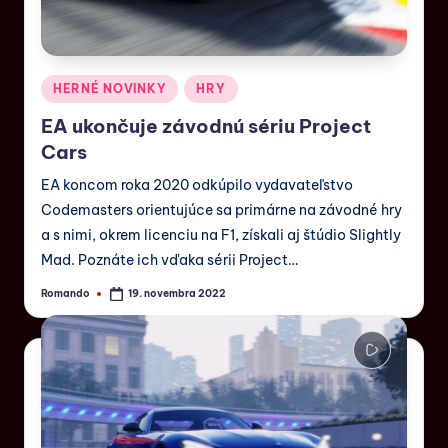
HERNÉ NOVINKY
HRY
EA ukončuje závodnú sériu Project
Cars
EA koncom roka 2020 odkúpilo vydavateľstvo
Codemasters orientujúce sa primárne na závodné hry
a s nimi, okrem licenciu na F1, získali aj štúdio Slightly
Mad. Poznáte ich vďaka sérii Project…
Romando
19. novembra 2022