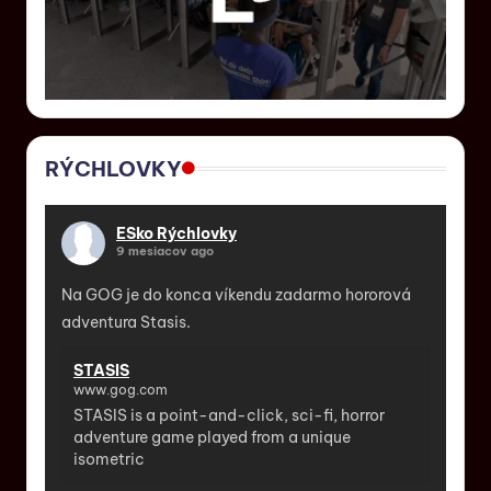
RÝCHLOVKY
ESko Rýchlovky
9 mesiacov ago
Na GOG je do konca víkendu zadarmo hororová
adventura Stasis.
STASIS
www.gog.com
STASIS is a point-and-click, sci-fi, horror
adventure game played from a unique
isometric