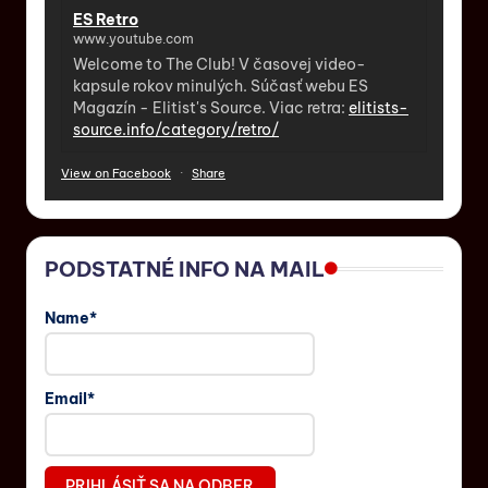
ES Retro
www.youtube.com
Welcome to The Club! V časovej video-
kapsule rokov minulých. Súčasť webu ES
Magazín - Elitist's Source. Viac retra:
elitists-
source.info/category/retro/
View on Facebook
·
Share
PODSTATNÉ INFO NA MAIL
Name*
Email*