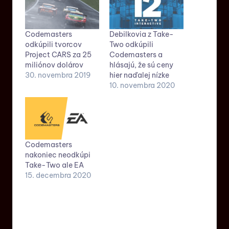
Codemasters
Debilkovia z Take-
odkúpili tvorcov
Two odkúpili
Project CARS za 25
Codemasters a
miliónov dolárov
hlásajú, že sú ceny
30. novembra 2019
hier naďalej nízke
10. novembra 2020
Codemasters
nakoniec neodkúpi
Take-Two ale EA
15. decembra 2020