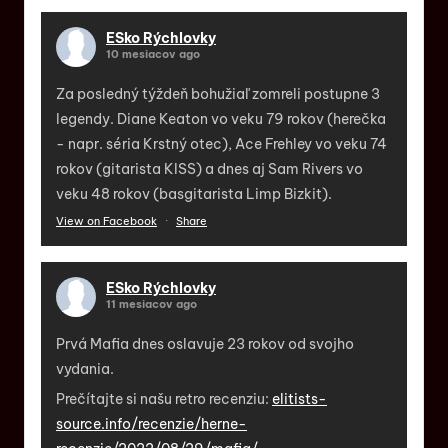
ESko Rýchlovky
10 mesiacov ago
Za posledný týždeň bohužiaľ zomreli postupne 3
legendy. Diane Keaton vo veku 79 rokov (herečka
- napr. séria Krstný otec), Ace Frehley vo veku 74
rokov (gitarista KISS) a dnes aj Sam Rivers vo
veku 48 rokov (basgitarista Limp Bizkit).
View on Facebook
·
Share
ESko Rýchlovky
11 mesiacov ago
Prvá Mafia dnes oslavuje 23 rokov od svojho
vydania.
Prečítajte si našu retro recenziu:
elitists-
source.info/recenzie/herne-