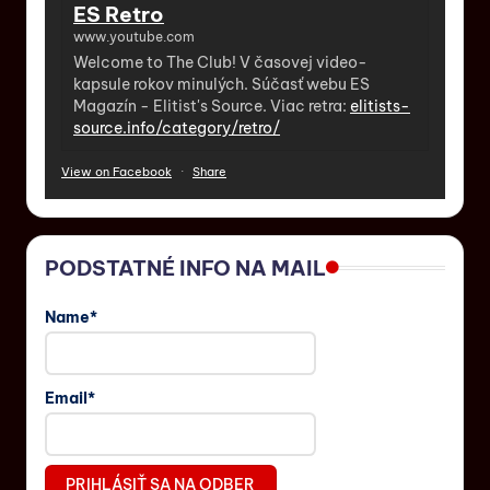
ES Retro
www.youtube.com
Welcome to The Club! V časovej video-
kapsule rokov minulých. Súčasť webu ES
Magazín - Elitist's Source. Viac retra:
elitists-
source.info/category/retro/
View on Facebook
·
Share
PODSTATNÉ INFO NA MAIL
Name*
Email*