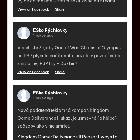
vyjde do měsíce – zatím exkluzivně na Steamu!"
View on Facebook
·
Share
ESko Rýchlovky
1 rokov ago
Vedeli ste že, aby God of War: Chains of Olympus
na PSP plynulo načítavalo, bežalo v pozadí video
z intra inej PSP hry - Daxter?
View on Facebook
·
Share
ESko Rýchlovky
1 rokov ago
Nová podarená reklamná kampaň Kingdom
Come Deliverance II ukazuje úsmevné (a hlúpe)
spôsoby ako v hre umrieť.
Kingdom Come: Deliverance II Peasant ways to