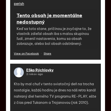
perish
Tento obsah je momentálne
nedostupný
Keď sa toto stane, príčinou je zvyčajne to, že
vlastník zdieľal obsah iba s malou skupinou
ľudí, zmenil nastavenia, komu sa obsah
zobrazuje, alebo bol obsah odstránený.
View on Facebook
·
Share
ESko Rýchlovky
2 rokov ago
Kto by mal chuť v tento sviatočný deň na trocha
nostalgie, každú hodinu je dnes na náš retro kanál
nahraný diel herného TV programu RE-PLAY, ešte
z čias pred Tukanom a Trojanovou (rok 2010).