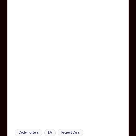
Codemasters
EA
Project Cars