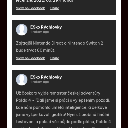
recenzie/2022/08/29/mafia/
View on Facebook
·
Share
ESko Rýchlovky
1 rokov ago
Zajtrajší Nintendo Direct o Nintendo Switch 2
bude trvať 60 minút.
View on Facebook
·
Share
ESko Rýchlovky
1 rokov ago
Už čoskoro vyjde remaster českej adventúry
Polda 4 - "Dali jsme si práci s vylepšením pozadí,
kde nám pomohla umělá inteligence, a celkově
jsme vyšperkovali grafiku! Nyní už probíhá finální
testování a pokud vše půjde podle plánu, Polda 4