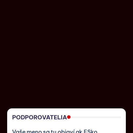
PODPOROVATELIA
Vaše meno sa tu objaví ak ESko