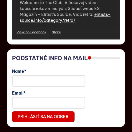
Welcome to The Club! V časovej video-
kapsule rokov minulých. Súčasť webu ES
Magazín - Elitist's Source. Viac retra:
elitists-
source.info/category/retro/
View on Facebook
·
Share
PODSTATNÉ INFO NA MAIL
Name*
Email*