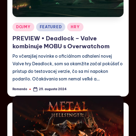
DOJMY
FEATURED
HRY
PREVIEW • Deadlock – Valve
kombinuje MOBU s Overwatchom
Po včerajšej novinke o oficiálnom odhalení novej
Valve hry Deadlock, som sa okamžite začal pokúšať o
prístup do testovacej verzie, čo sa mi napokon
podarilo. Očakávania som nemal veľké a…
Romando
25. augusta 2024