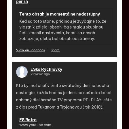
perish
Tento obsah je momentálne nedostupný
Keď sa toto stane, príčinou je zvyčajne to, že
vlastník zdieľal obsah iba s malou skupinou
ľudí, zmenil nastavenia, komu sa obsah
zobrazuje, alebo bol obsah odstránený.
View on Facebook
·
Share
ESko Rýchlovky
2 rokov ago
Kto by mal chuť v tento sviatočný deň na trocha
nostalgie, každú hodinu je dnes na náš retro kanál
nahraný diel herného TV programu RE-PLAY, ešte
z čias pred Tukanom a Trojanovou (rok 2010).
ES Retro
www.youtube.com