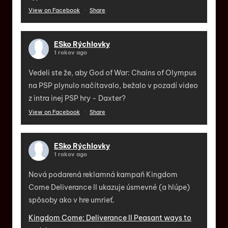
View on Facebook
·
Share
ESko Rýchlovky
1 rokov ago
Vedeli ste že, aby God of War: Chains of Olympus
na PSP plynulo načítavalo, bežalo v pozadí video
z intra inej PSP hry - Daxter?
View on Facebook
·
Share
ESko Rýchlovky
1 rokov ago
Nová podarená reklamná kampaň Kingdom
Come Deliverance II ukazuje úsmevné (a hlúpe)
spôsoby ako v hre umrieť.
Kingdom Come: Deliverance II Peasant ways to