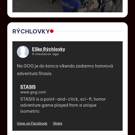
RÝCHLOVKY
ESko Rýchlovky
9 mesiacov ago
Na GOG je do konca víkendu zadarmo hororová
adventura Stasis.
STASIS
www.gog.com
STASIS is a point-and-click, sci-fi, horror
adventure game played from a unique
isometric
View on Facebook
·
Share