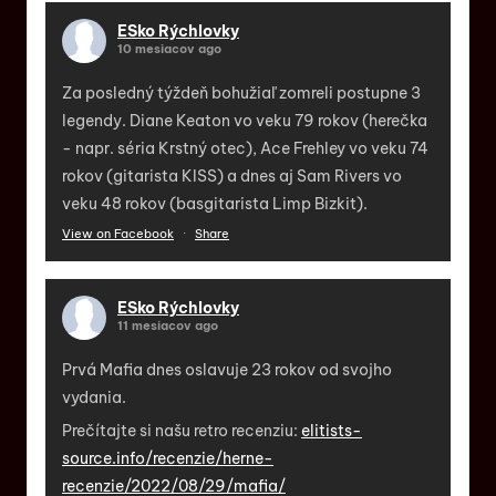
ESko Rýchlovky
10 mesiacov ago
Za posledný týždeň bohužiaľ zomreli postupne 3
legendy. Diane Keaton vo veku 79 rokov (herečka
- napr. séria Krstný otec), Ace Frehley vo veku 74
rokov (gitarista KISS) a dnes aj Sam Rivers vo
veku 48 rokov (basgitarista Limp Bizkit).
View on Facebook
·
Share
ESko Rýchlovky
11 mesiacov ago
Prvá Mafia dnes oslavuje 23 rokov od svojho
vydania.
Prečítajte si našu retro recenziu:
elitists-
source.info/recenzie/herne-
recenzie/2022/08/29/mafia/