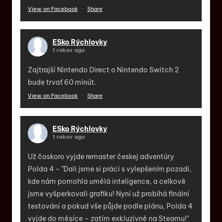
View on Facebook
·
Share
ESko Rýchlovky
1 rokov ago
Zajtrajší Nintendo Direct o Nintendo Switch 2
bude trvať 60 minút.
View on Facebook
·
Share
ESko Rýchlovky
1 rokov ago
Už čoskoro vyjde remaster českej adventúry
Polda 4 - "Dali jsme si práci s vylepšením pozadí,
kde nám pomohla umělá inteligence, a celkově
jsme vyšperkovali grafiku! Nyní už probíhá finální
testování a pokud vše půjde podle plánu, Polda 4
vyjde do měsíce – zatím exkluzivně na Steamu!"