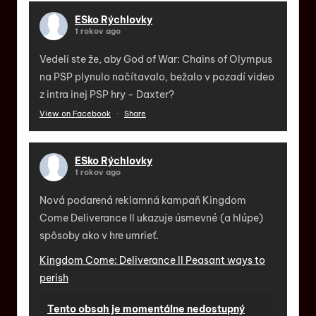
ESko Rýchlovky
1 rokov ago
Vedeli ste že, aby God of War: Chains of Olympus
na PSP plynulo načítavalo, bežalo v pozadí video
z intra inej PSP hry - Daxter?
View on Facebook
·
Share
ESko Rýchlovky
1 rokov ago
Nová podarená reklamná kampaň Kingdom
Come Deliverance II ukazuje úsmevné (a hlúpe)
spôsoby ako v hre umrieť.
Kingdom Come: Deliverance II Peasant ways to
perish
Tento obsah je momentálne nedostupný