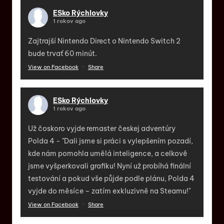
ESko Rýchlovky
1 rokov ago
Zajtrajší Nintendo Direct o Nintendo Switch 2
bude trvať 60 minút.
View on Facebook
·
Share
ESko Rýchlovky
1 rokov ago
Už čoskoro vyjde remaster českej adventúry
Polda 4 - "Dali jsme si práci s vylepšením pozadí,
kde nám pomohla umělá inteligence, a celkově
jsme vyšperkovali grafiku! Nyní už probíhá finální
testování a pokud vše půjde podle plánu, Polda 4
vyjde do měsíce – zatím exkluzivně na Steamu!"
View on Facebook
·
Share