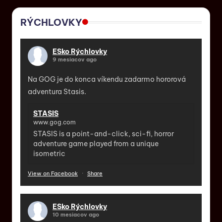
RÝCHLOVKY
ESko Rýchlovky
9 mesiacov ago
Na GOG je do konca víkendu zadarmo hororová
adventura Stasis.
STASIS
www.gog.com
STASIS is a point-and-click, sci-fi, horror
adventure game played from a unique
isometric
View on Facebook
·
Share
ESko Rýchlovky
10 mesiacov ago