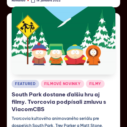
Romando
19. januára 2022
FEATURED
FILMOVÉ NOVINKY
FILMY
South Park dostane ďalšiu hru aj
filmy. Tvorcovia podpísali zmluvu s
ViacomCBS
Tvorcovia kultového animovaného seriálu pre
dospelých South Park, Trey Parker a Matt Stone,