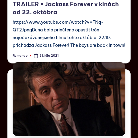
TRAILER • Jackass Forever v kinách
od 22. októbra
https://www.youtube.com/watch?v=FNq-
QT2JpngDuna bola prinútená opustiť trón
najočakávanejšieho filmu tohto októbra. 22.10.
prichádza Jackass Forever! The boys are back in town!
Romando
31. júla 2021