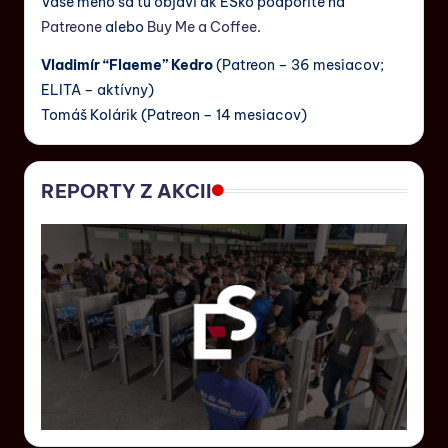
Vaše meno sa tu objaví ak ESko podporíte na
Patreone
alebo
Buy Me a Coffee
.
Vladimír “Flaeme” Kedro
(Patreon – 36 mesiacov;
ELITA – aktívny)
Tomáš Kolárik (Patreon – 14 mesiacov)
REPORTY Z AKCII