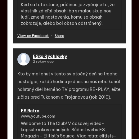
Keď sa toto stane, príčinou je zvyčajne to, že
vlastník zdieľal obsah iba s malou skupinou
ľudí, zmenil nastavenia, komu sa obsah
zobrazuje, alebo bol obsah odstránený.
View on Facebook
·
Share
ESko Rýchlovky
2 rokov ago
Kto by mal chuť v tento sviatočný deň na trocha
nostalgie, každú hodinu je dnes na náš retro kanál
nahraný diel herného TV programu RE-PLAY, ešte
z čias pred Tukanom a Trojanovou (rok 2010).
ES Retro
www.youtube.com
Welcome to The Club! V časovej video-
kapsule rokov minulých. Súčasť webu ES
Magazín - Elitist's Source. Viac retra:
elitists-