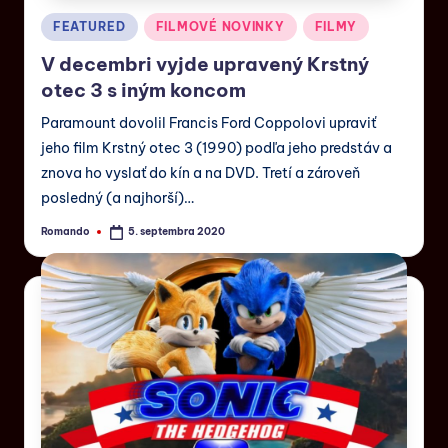
FEATURED
FILMOVÉ NOVINKY
FILMY
V decembri vyjde upravený Krstný
otec 3 s iným koncom
Paramount dovolil Francis Ford Coppolovi upraviť
jeho film Krstný otec 3 (1990) podľa jeho predstáv a
znova ho vyslať do kín a na DVD. Tretí a zároveň
posledný (a najhorší)…
Romando
5. septembra 2020