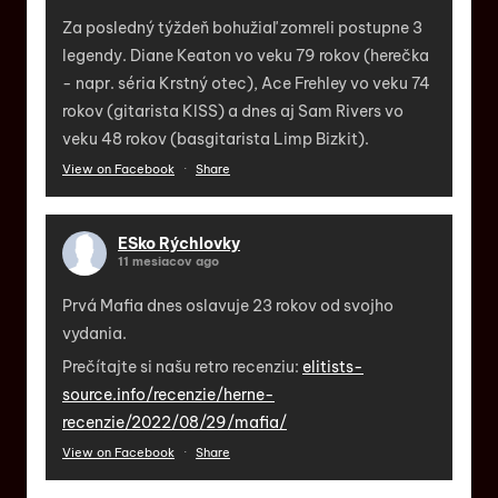
Za posledný týždeň bohužiaľ zomreli postupne 3
legendy. Diane Keaton vo veku 79 rokov (herečka
- napr. séria Krstný otec), Ace Frehley vo veku 74
rokov (gitarista KISS) a dnes aj Sam Rivers vo
veku 48 rokov (basgitarista Limp Bizkit).
View on Facebook
·
Share
ESko Rýchlovky
11 mesiacov ago
Prvá Mafia dnes oslavuje 23 rokov od svojho
vydania.
Prečítajte si našu retro recenziu:
elitists-
source.info/recenzie/herne-
recenzie/2022/08/29/mafia/
View on Facebook
·
Share