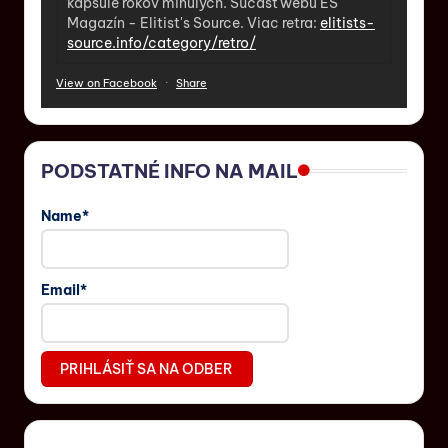
kapsule rokov minulých. Súčasť webu ES
Magazín - Elitist's Source. Viac retra:
elitists-
source.info/category/retro/
View on Facebook
·
Share
PODSTATNÉ INFO NA MAIL
Name*
Email*