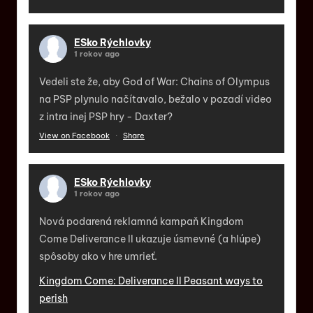
ESko Rýchlovky
1 rokov ago
Vedeli ste že, aby God of War: Chains of Olympus
na PSP plynulo načítavalo, bežalo v pozadí video
z intra inej PSP hry - Daxter?
View on Facebook
·
Share
ESko Rýchlovky
1 rokov ago
Nová podarená reklamná kampaň Kingdom
Come Deliverance II ukazuje úsmevné (a hlúpe)
spôsoby ako v hre umrieť.
Kingdom Come: Deliverance II Peasant ways to
perish