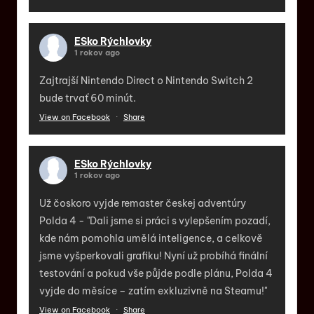
ESko Rýchlovky
1 rokov ago
Zajtrajší Nintendo Direct o Nintendo Switch 2
bude trvať 60 minút.
View on Facebook
·
Share
ESko Rýchlovky
1 rokov ago
Už čoskoro vyjde remaster českej adventúry
Polda 4 - "Dali jsme si práci s vylepšením pozadí,
kde nám pomohla umělá inteligence, a celkově
jsme vyšperkovali grafiku! Nyní už probíhá finální
testování a pokud vše půjde podle plánu, Polda 4
vyjde do měsíce – zatím exkluzivně na Steamu!"
View on Facebook
·
Share