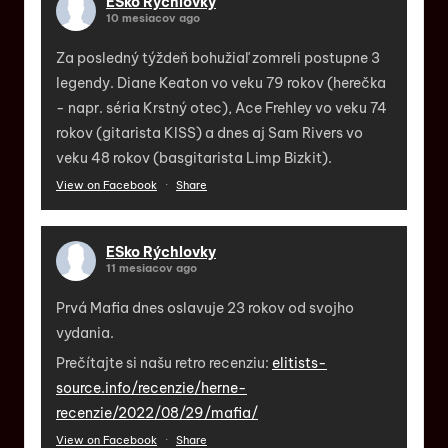
ESko Rýchlovky
10 mesiacov ago
Za posledný týždeň bohužiaľ zomreli postupne 3
legendy. Diane Keaton vo veku 79 rokov (herečka
- napr. séria Krstný otec), Ace Frehley vo veku 74
rokov (gitarista KISS) a dnes aj Sam Rivers vo
veku 48 rokov (basgitarista Limp Bizkit).
View on Facebook
·
Share
ESko Rýchlovky
11 mesiacov ago
Prvá Mafia dnes oslavuje 23 rokov od svojho
vydania.
Prečítajte si našu retro recenziu:
elitists-
source.info/recenzie/herne-
recenzie/2022/08/29/mafia/
View on Facebook
·
Share