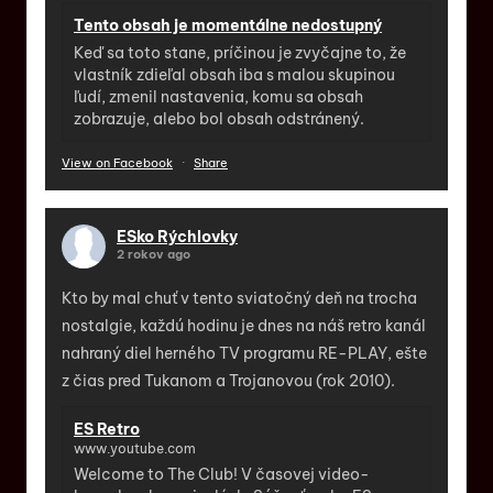
Tento obsah je momentálne nedostupný
Keď sa toto stane, príčinou je zvyčajne to, že
vlastník zdieľal obsah iba s malou skupinou
ľudí, zmenil nastavenia, komu sa obsah
zobrazuje, alebo bol obsah odstránený.
View on Facebook
·
Share
ESko Rýchlovky
2 rokov ago
Kto by mal chuť v tento sviatočný deň na trocha
nostalgie, každú hodinu je dnes na náš retro kanál
nahraný diel herného TV programu RE-PLAY, ešte
z čias pred Tukanom a Trojanovou (rok 2010).
ES Retro
www.youtube.com
Welcome to The Club! V časovej video-