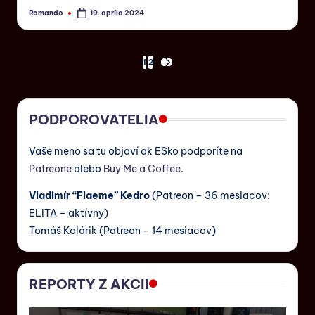
Romando
19. apríla 2024
1
2
PODPOROVATELIA
Vaše meno sa tu objaví ak ESko podporíte na
Patreone
alebo
Buy Me a Coffee
.
Vladimír “Flaeme” Kedro
(Patreon – 36 mesiacov;
ELITA – aktívny)
Tomáš Kolárik (Patreon – 14 mesiacov)
REPORTY Z AKCII