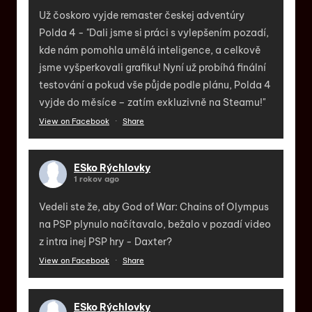
Už čoskoro vyjde remaster českej adventúry
Polda 4 - "Dali jsme si práci s vylepšením pozadí,
kde nám pomohla umělá inteligence, a celkově
jsme vyšperkovali grafiku! Nyní už probíhá finální
testování a pokud vše půjde podle plánu, Polda 4
vyjde do měsíce – zatím exkluzivně na Steamu!"
View on Facebook
·
Share
ESko Rýchlovky
1 rokov ago
Vedeli ste že, aby God of War: Chains of Olympus
na PSP plynulo načítavalo, bežalo v pozadí video
z intra inej PSP hry - Daxter?
View on Facebook
·
Share
ESko Rýchlovky