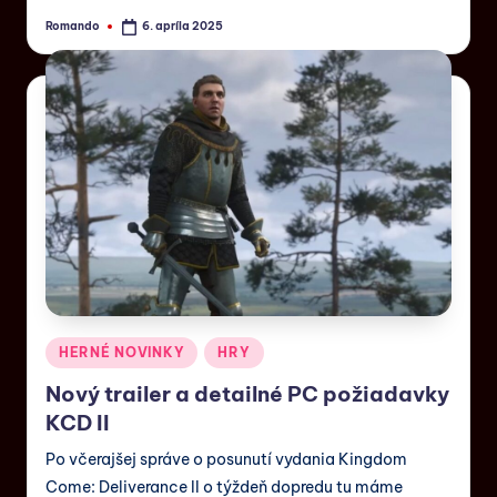
Romando
6. apríla 2025
HERNÉ NOVINKY
HRY
Nový trailer a detailné PC požiadavky
KCD II
Po včerajšej správe o posunutí vydania Kingdom
Come: Deliverance II o týždeň dopredu tu máme