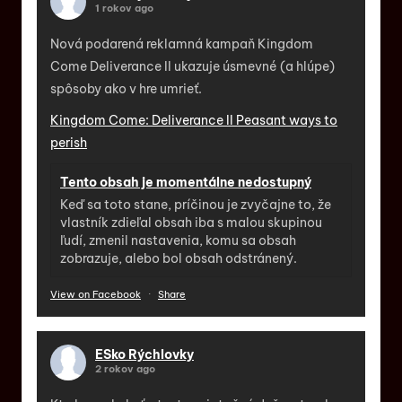
1 rokov ago
Nová podarená reklamná kampaň Kingdom
Come Deliverance II ukazuje úsmevné (a hlúpe)
spôsoby ako v hre umrieť.
Kingdom Come: Deliverance II Peasant ways to
perish
Tento obsah je momentálne nedostupný
Keď sa toto stane, príčinou je zvyčajne to, že
vlastník zdieľal obsah iba s malou skupinou
ľudí, zmenil nastavenia, komu sa obsah
zobrazuje, alebo bol obsah odstránený.
View on Facebook
·
Share
ESko Rýchlovky
2 rokov ago