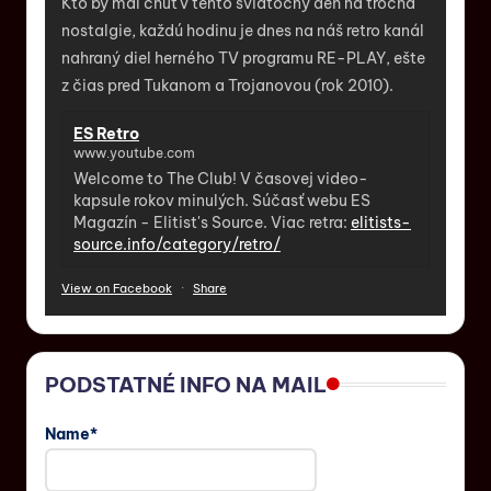
Kto by mal chuť v tento sviatočný deň na trocha
nostalgie, každú hodinu je dnes na náš retro kanál
nahraný diel herného TV programu RE-PLAY, ešte
z čias pred Tukanom a Trojanovou (rok 2010).
ES Retro
www.youtube.com
Welcome to The Club! V časovej video-
kapsule rokov minulých. Súčasť webu ES
Magazín - Elitist's Source. Viac retra:
elitists-
source.info/category/retro/
View on Facebook
·
Share
PODSTATNÉ INFO NA MAIL
Name*