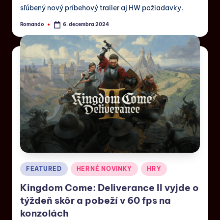
sľúbený nový príbehový trailer aj HW požiadavky.
Romando
6. decembra 2024
FEATURED
HERNÉ NOVINKY
HRY
Kingdom Come: Deliverance II vyjde o
týždeň skôr a pobeží v 60 fps na
konzolách