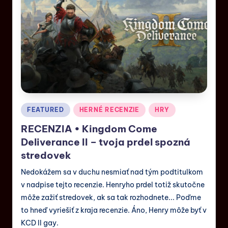
FEATURED
HERNÉ RECENZIE
HRY
RECENZIA • Kingdom Come
Deliverance II – tvoja prdel spozná
stredovek
Nedokážem sa v duchu nesmiať nad tým podtitulkom
v nadpise tejto recenzie. Henryho prdel totiž skutočne
môže zažiť stredovek, ak sa tak rozhodnete... Poďme
to hneď vyriešiť z kraja recenzie. Áno, Henry môže byť v
KCD II gay.