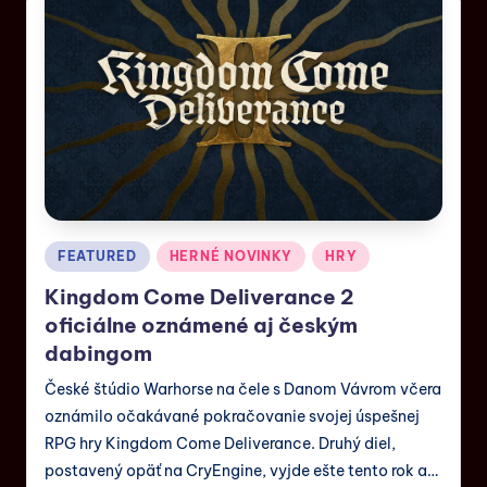
FEATURED
HERNÉ NOVINKY
HRY
Kingdom Come Deliverance 2
oficiálne oznámené aj českým
dabingom
České štúdio Warhorse na čele s Danom Vávrom včera
oznámilo očakávané pokračovanie svojej úspešnej
RPG hry Kingdom Come Deliverance. Druhý diel,
postavený opäť na CryEngine, vyjde ešte tento rok a…