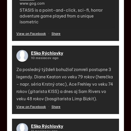
www.gog.com
STASIS is a point-and-click, sci-fi, horror
adventure game played from a unique
isometric
View on Facebook
·
Share
ESko Rýchlovky
10 mesiacov ago
Za posledný týždeň bohužiaľ zomreli postupne 3
legendy. Diane Keaton vo veku 79 rokov (herečka
- napr. séria Krstný otec), Ace Frehley vo veku 74
rokov (gitarista KISS) a dnes aj Sam Rivers vo
veku 48 rokov (basgitarista Limp Bizkit).
View on Facebook
·
Share
ESko Rýchlovky