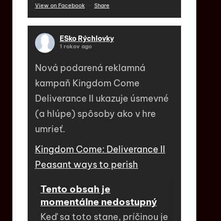
View on Facebook
·
Share
ESko Rýchlovky
1 rokov ago
Nová podarená reklamná
kampaň Kingdom Come
Deliverance II ukazuje úsmevné
(a hlúpe) spôsoby ako v hre
umrieť.
Kingdom Come: Deliverance II
Peasant ways to perish
Tento obsah je
momentálne nedostupný
Keď sa toto stane, príčinou je