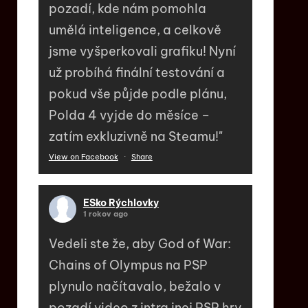
pozadí, kde nám pomohla
umělá inteligence, a celkově
jsme vyšperkovali grafiku! Nyní
už probíhá finální testování a
pokud vše půjde podle plánu,
Polda 4 vyjde do měsíce –
zatím exkluzivně na Steamu!"
View on Facebook
·
Share
ESko Rýchlovky
1 rokov ago
Vedeli ste že, aby God of War:
Chains of Olympus na PSP
plynulo načítavalo, bežalo v
pozadí video z intra inej PSP hry