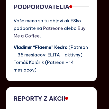
PODPOROVATELIA
Vaše meno sa tu objaví ak ESko
podporíte na
Patreone
alebo
Buy
Me a Coffee
.
Vladimír “Flaeme” Kedro
(Patreon
– 36 mesiacov; ELITA – aktívny)
Tomáš Kolárik (Patreon – 14
mesiacov)
REPORTY Z AKCII