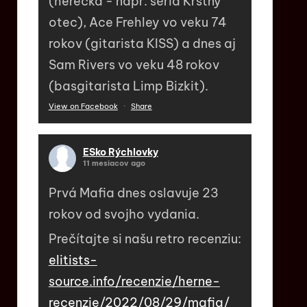
(herečka - napr. séria Krstný
otec), Ace Frehley vo veku 74
rokov (gitarista KISS) a dnes aj
Sam Rivers vo veku 48 rokov
(basgitarista Limp Bizkit).
View on Facebook
·
Share
ESko Rýchlovky
11 mesiacov ago
Prvá Mafia dnes oslavuje 23
rokov od svojho vydania.
Prečítajte si našu retro recenziu:
elitists-
source.info/recenzie/herne-
recenzie/2022/08/29/mafia/