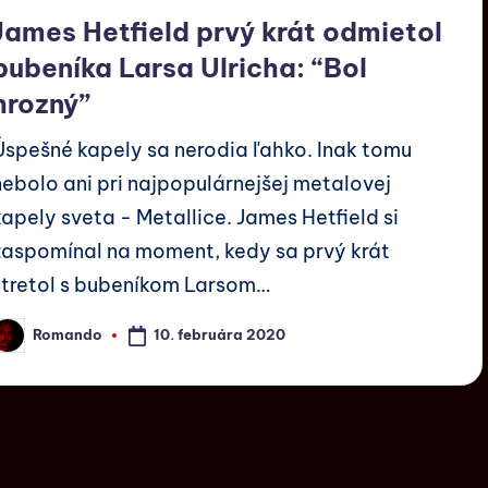
James Hetfield prvý krát odmietol
bubeníka Larsa Ulricha: “Bol
hrozný”
Úspešné kapely sa nerodia ľahko. Inak tomu
nebolo ani pri najpopulárnejšej metalovej
kapely sveta - Metallice. James Hetfield si
zaspomínal na moment, kedy sa prvý krát
stretol s bubeníkom Larsom…
10. februára 2020
Romando