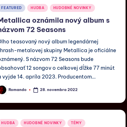
FEATURED
HUDBA
HUDOBNÉ NOVINKY
Metallica oznámila nový album s
názvom 72 Seasons
Dlho teasovaný nový album legendárnej
thrash-metalovej skupiny Metallica je oficiálne
oznámený. S názvom 72 Seasons bude
obsahovať 12 songov o celkovej dĺžke 77 minút
a vyjde 14. apríla 2023. Producentom…
28. novembra 2022
Romando
HUDBA
HUDOBNÉ NOVINKY
TÉMY