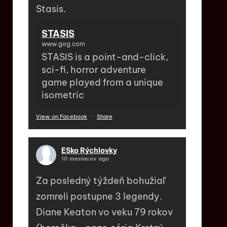
Stasis.
STASIS
www.gog.com
STASIS is a point-and-click,
sci-fi, horror adventure
game played from a unique
isometric
View on Facebook
·
Share
ESko Rýchlovky
10 mesiacov ago
Za posledný týždeň bohužiaľ
zomreli postupne 3 legendy.
Diane Keaton vo veku 79 rokov