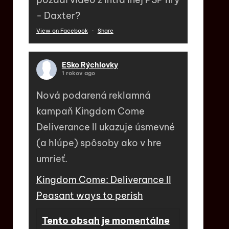
- Daxter?
View on Facebook
·
Share
ESko Rýchlovky
1 rokov ago
Nová podarená reklamná
kampaň Kingdom Come
Deliverance II ukazuje úsmevné
(a hlúpe) spôsoby ako v hre
umrieť.
Kingdom Come: Deliverance II
Peasant ways to perish
Tento obsah je momentálne