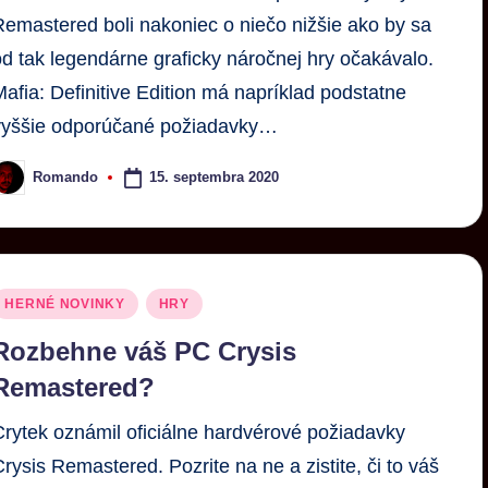
Remastered boli nakoniec o niečo nižšie ako by sa
od tak legendárne graficky náročnej hry očakávalo.
Mafia: Definitive Edition má napríklad podstatne
vyššie odporúčané požiadavky…
15. septembra 2020
Romando
HERNÉ NOVINKY
HRY
Rozbehne váš PC Crysis
Remastered?
Crytek oznámil oficiálne hardvérové požiadavky
Crysis Remastered. Pozrite na ne a zistite, či to váš