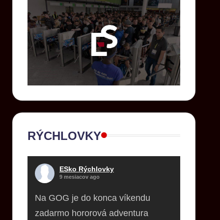
RÝCHLOVKY
ESko Rýchlovky
9 mesiacov ago
Na GOG je do konca víkendu
zadarmo hororová adventura