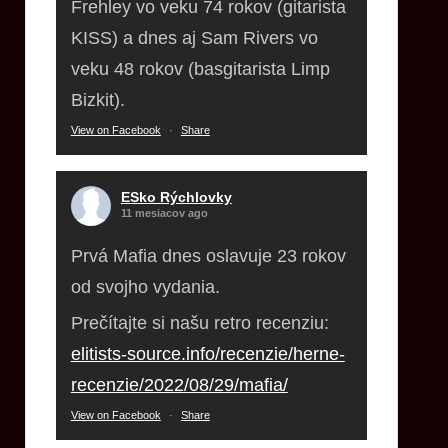
Frehley vo veku 74 rokov (gitarista
KISS) a dnes aj Sam Rivers vo
veku 48 rokov (basgitarista Limp
Bizkit).
View on Facebook
·
Share
ESko Rýchlovky
11 mesiacov ago
Prvá Mafia dnes oslavuje 23 rokov
od svojho vydania.
Prečítajte si našu retro recenziu:
elitists-source.info/recenzie/herne-
recenzie/2022/08/29/mafia/
View on Facebook
·
Share