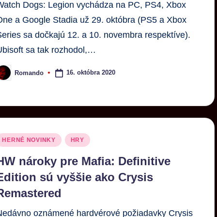
Watch Dogs: Legion vychádza na PC, PS4, Xbox
One a Google Stadia už 29. októbra (PS5 a Xbox
Series sa dočkajú 12. a 10. novembra respektíve).
Ubisoft sa tak rozhodol,…
16. októbra 2020
Romando
HERNÉ NOVINKY
HRY
HW nároky pre Mafia: Definitive
Edition sú vyššie ako Crysis
Remastered
Nedávno oznámené hardvérové požiadavky Crysis