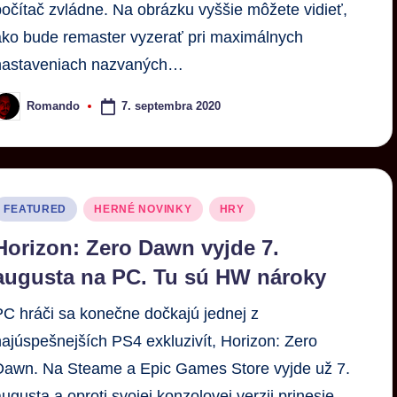
počítač zvládne. Na obrázku vyššie môžete vidieť,
ako bude remaster vyzerať pri maximálnych
nastaveniach nazvaných…
7. septembra 2020
Romando
FEATURED
HERNÉ NOVINKY
HRY
Horizon: Zero Dawn vyjde 7.
augusta na PC. Tu sú HW nároky
PC hráči sa konečne dočkajú jednej z
najúspešnejších PS4 exkluzivít, Horizon: Zero
Dawn. Na Steame a Epic Games Store vyjde už 7.
augusta a oproti svojej konzolovej verzii prinesie