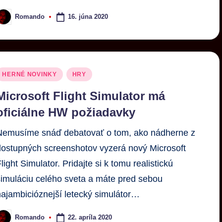
16. júna 2020
Romando
HERNÉ NOVINKY
HRY
Microsoft Flight Simulator má
oficiálne HW požiadavky
Nemusíme snáď debatovať o tom, ako nádherne z
dostupných screenshotov vyzerá nový Microsoft
light Simulator. Pridajte si k tomu realistickú
simuláciu celého sveta a máte pred sebou
najambicióznejší letecký simulátor…
22. apríla 2020
Romando