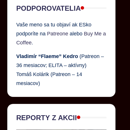
PODPOROVATELIA
Vaše meno sa tu objaví ak ESko
podporíte na
Patreone
alebo
Buy Me a
Coffee
.
Vladimír “Flaeme” Kedro
(Patreon –
36 mesiacov; ELITA – aktívny)
Tomáš Kolárik (Patreon – 14
mesiacov)
REPORTY Z AKCII