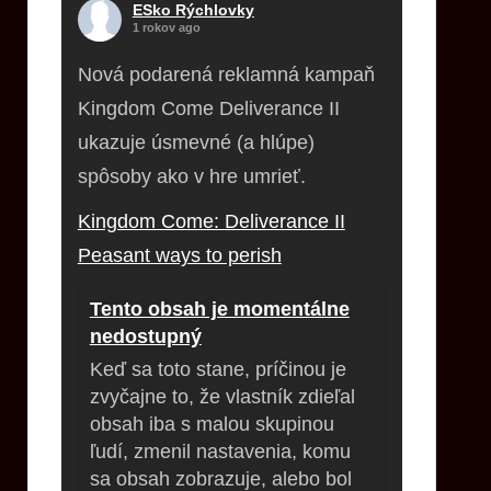
ESko Rýchlovky
1 rokov ago
Nová podarená reklamná kampaň
Kingdom Come Deliverance II
ukazuje úsmevné (a hlúpe)
spôsoby ako v hre umrieť.
Kingdom Come: Deliverance II
Peasant ways to perish
Tento obsah je momentálne
nedostupný
Keď sa toto stane, príčinou je
zvyčajne to, že vlastník zdieľal
obsah iba s malou skupinou
ľudí, zmenil nastavenia, komu
sa obsah zobrazuje, alebo bol