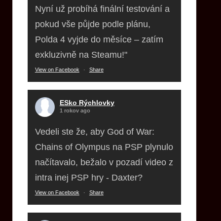
Nyní už probíhá finální testování a
pokud vše půjde podle plánu,
Polda 4 vyjde do měsíce – zatím
exkluzivně na Steamu!"
View on Facebook
·
Share
ESko Rýchlovky
1 rokov ago
Vedeli ste že, aby God of War:
Chains of Olympus na PSP plynulo
načítavalo, bežalo v pozadí video z
intra inej PSP hry - Daxter?
View on Facebook
·
Share