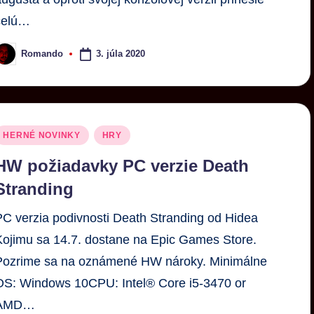
celú…
3. júla 2020
Romando
HERNÉ NOVINKY
HRY
HW požiadavky PC verzie Death
Stranding
PC verzia podivnosti Death Stranding od Hidea
Kojimu sa 14.7. dostane na Epic Games Store.
Pozrime sa na oznámené HW nároky. Minimálne
OS: Windows 10CPU: Intel® Core i5-3470 or
AMD…