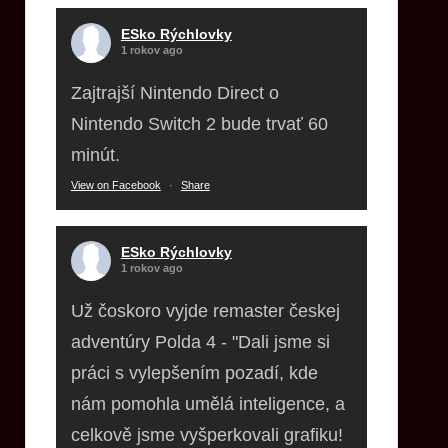
ESko Rýchlovky
1 rokov ago
Zajtrajší Nintendo Direct o
Nintendo Switch 2 bude trvať 60
minút.
View on Facebook
·
Share
ESko Rýchlovky
1 rokov ago
Už čoskoro vyjde remaster českej
adventúry Polda 4 - "Dali jsme si
práci s vylepšením pozadí, kde
nám pomohla umělá inteligence, a
celkově jsme vyšperkovali grafiku!