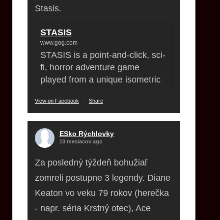
Stasis.
STASIS
www.gog.com
STASIS is a point-and-click, sci-
fi, horror adventure game
played from a unique isometric
View on Facebook
·
Share
ESko Rýchlovky
10 mesiacov ago
Za posledný týždeň bohužiaľ
zomreli postupne 3 legendy. Diane
Keaton vo veku 79 rokov (herečka
- napr. séria Krstný otec), Ace