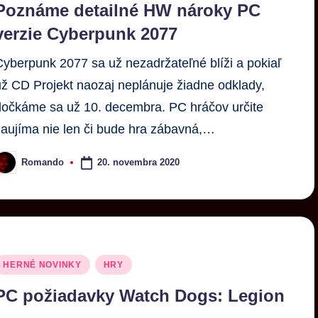
Poznáme detailné HW nároky PC
verzie Cyberpunk 2077
Cyberpunk 2077 sa už nezadržateľné blíži a pokiaľ
už CD Projekt naozaj neplánuje žiadne odklady,
dočkáme sa už 10. decembra. PC hráčov určite
zaujíma nie len či bude hra zábavná,…
20. novembra 2020
Romando
HERNÉ NOVINKY
HRY
PC požiadavky Watch Dogs: Legion