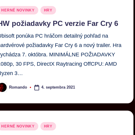
HERNÉ NOVINKY
HRY
HW požiadavky PC verzie Far Cry 6
Ubisoft ponúka PC hráčom detailný pohľad na
hardvérové požiadavky Far Cry 6 a nový trailer. Hra
vychádza 7. októbra. MINIMÁLNE POŽIADAVKY
1080p, 30 FPS, DirectX Raytracing OffCPU: AMD
Ryzen 3…
4. septembra 2021
Romando
HERNÉ NOVINKY
HRY