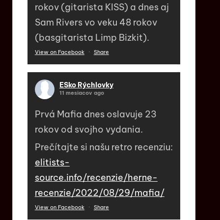
rokov (gitarista KISS) a dnes aj
Sam Rivers vo veku 48 rokov
(basgitarista Limp Bizkit).
View on Facebook
·
Share
ESko Rýchlovky
11 mesiacov ago
Prvá Mafia dnes oslavuje 23
rokov od svojho vydania.
Prečítajte si našu retro recenziu:
elitists-
source.info/recenzie/herne-
recenzie/2022/08/29/mafia/
View on Facebook
·
Share