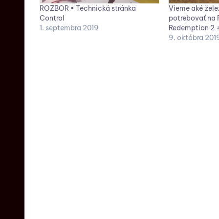
ROZBOR • Technická stránka
Vieme aké žel
Control
potrebovať na
1. septembra 2019
Redemption 2 +
9. októbra 201