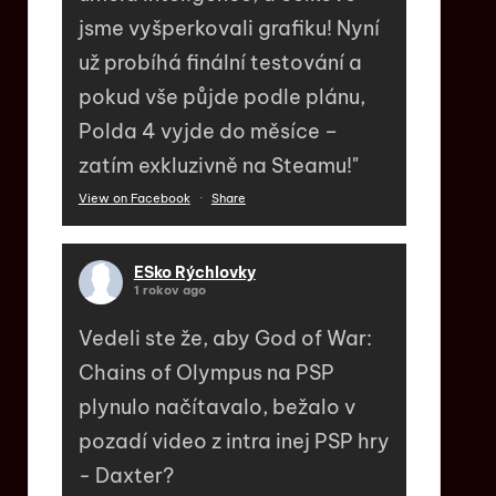
jsme vyšperkovali grafiku! Nyní
už probíhá finální testování a
pokud vše půjde podle plánu,
Polda 4 vyjde do měsíce –
zatím exkluzivně na Steamu!"
View on Facebook
·
Share
ESko Rýchlovky
1 rokov ago
Vedeli ste že, aby God of War:
Chains of Olympus na PSP
plynulo načítavalo, bežalo v
pozadí video z intra inej PSP hry
- Daxter?