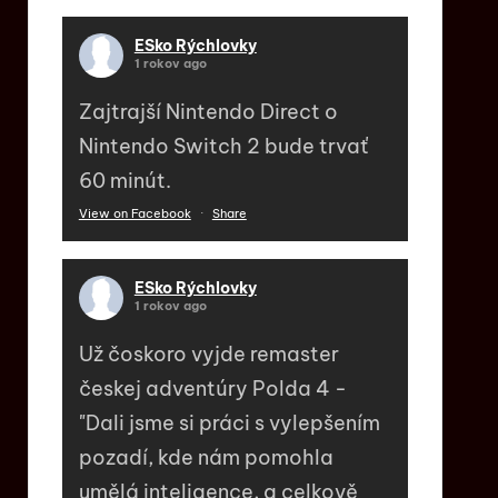
ESko Rýchlovky
1 rokov ago
Zajtrajší Nintendo Direct o
Nintendo Switch 2 bude trvať
60 minút.
View on Facebook
·
Share
ESko Rýchlovky
1 rokov ago
Už čoskoro vyjde remaster
českej adventúry Polda 4 -
"Dali jsme si práci s vylepšením
pozadí, kde nám pomohla
umělá inteligence, a celkově