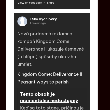
View on Facebook
·
Share
ESko Rýchlovky
1 rokov ago
Nová podarená reklamná
kampaň Kingdom Come
Deliverance II ukazuje úsmevné
(a hlúpe) spôsoby ako v hre
umrieť.
Kingdom Come: Deliverance II
Peasant ways to perish
Tento obsah je
momentálne nedostupný
Keď sa toto stane, príčinou je