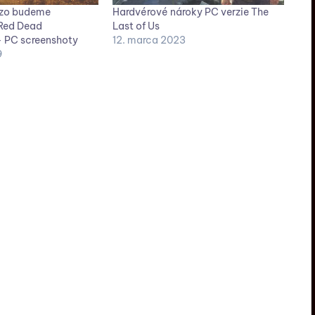
ezo budeme
Hardvérové nároky PC verzie The
 Red Dead
Last of Us
 PC screenshoty
12. marca 2023
9