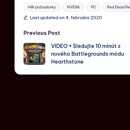
HW požiadavky
NVIDIA
PC
Red Dead R
Last updated on 4. februára 2020
Previous Post
VIDEO • Sledujte 10 minút z
nového Battlegrounds módu
Hearthstone