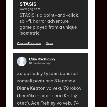
STASIS
www.gog.com
STASIS is a point-and-click,
sci-fi, horror adventure
game played from a unique
isometric
View on Facebook
·
Share
ESko Rýchlovky
10 mesiacov ago
Za posledný týždeň bohužiaľ
zomreli postupne 3 legendy.
Diane Keaton vo veku 79 rokov
(herečka - napr. séria Krstný
otec), Ace Frehley vo veku 74