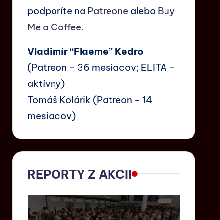
podporíte na
Patreone
alebo
Buy
Me a Coffee
.
Vladimír “Flaeme” Kedro
(Patreon – 36 mesiacov; ELITA –
aktívny)
Tomáš Kolárik (Patreon – 14
mesiacov)
REPORTY Z AKCII