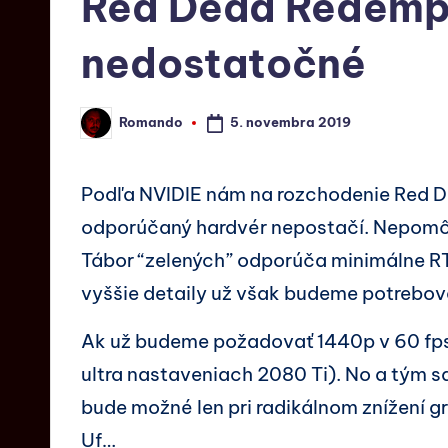
Red Dead Redempt
nedostatočné
5. novembra 2019
Romando
Podľa NVIDIE nám na rozchodenie Red 
odporúčaný hardvér nepostačí. Nepomôže
Tábor “zelených” odporúča minimálne R
vyššie detaily už však budeme potrebo
Ak už budeme požadovať 1440p v 60 fps
ultra nastaveniach 2080 Ti). No a tým sa
bude možné len pri radikálnom znížení g
Uf…