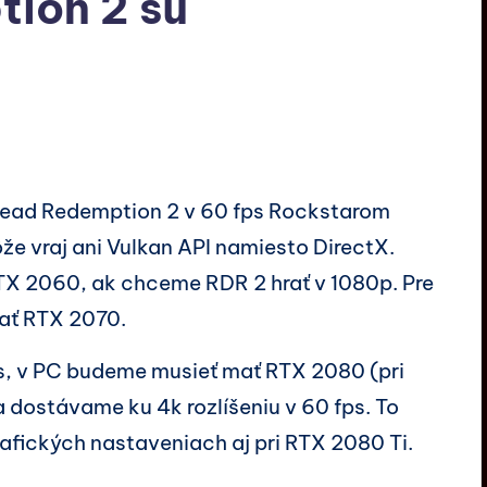
ion 2 sú
Dead Redemption 2 v 60 fps Rockstarom
 vraj ani Vulkan API namiesto DirectX.
TX 2060, ak chceme RDR 2 hrať v 1080p. Pre
vať RTX 2070.
, v PC budeme musieť mať RTX 2080 (pri
 dostávame ku 4k rozlíšeniu v 60 fps. To
rafických nastaveniach aj pri RTX 2080 Ti.