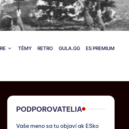
RE
TÉMY
RETRO
GULA.GG
ES PREMIUM
PODPOROVATELIA
Vaše meno sa tu objaví ak ESko