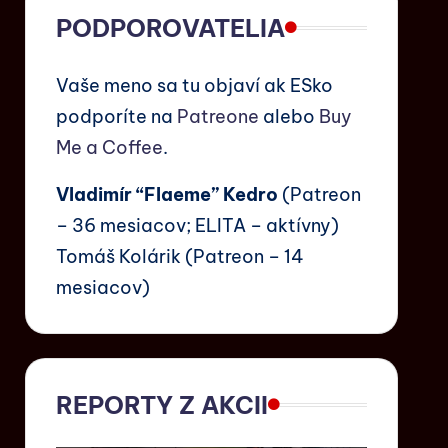
PODPOROVATELIA
Vaše meno sa tu objaví ak ESko
podporíte na
Patreone
alebo
Buy
Me a Coffee
.
Vladimír “Flaeme” Kedro
(Patreon
– 36 mesiacov; ELITA – aktívny)
Tomáš Kolárik (Patreon – 14
mesiacov)
REPORTY Z AKCII