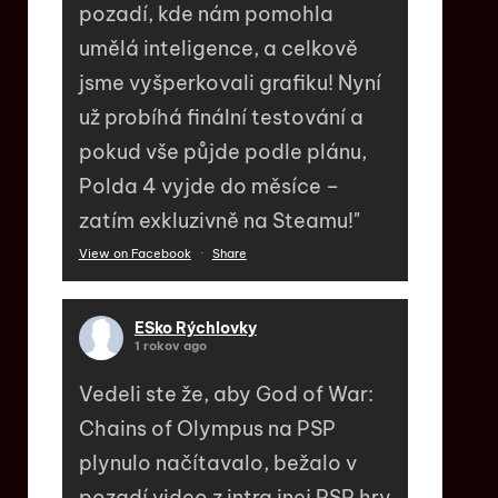
pozadí, kde nám pomohla
umělá inteligence, a celkově
jsme vyšperkovali grafiku! Nyní
už probíhá finální testování a
pokud vše půjde podle plánu,
Polda 4 vyjde do měsíce –
zatím exkluzivně na Steamu!"
View on Facebook
·
Share
ESko Rýchlovky
1 rokov ago
Vedeli ste že, aby God of War:
Chains of Olympus na PSP
plynulo načítavalo, bežalo v
pozadí video z intra inej PSP hry