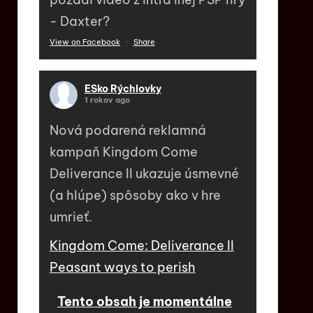
- Daxter?
View on Facebook
·
Share
ESko Rýchlovky
1 rokov ago
Nová podarená reklamná
kampaň Kingdom Come
Deliverance II ukazuje úsmevné
(a hlúpe) spôsoby ako v hre
umrieť.
Kingdom Come: Deliverance II
Peasant ways to perish
Tento obsah je momentálne