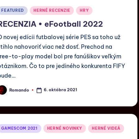
FEATURED
HERNÉ RECENZIE
HRY
RECENZIA • eFootball 2022
O novej edícii futbalovej série PES sa toho už
stihlo nahovoriť viac než dosť. Prechod na
free-to-play model bol pre fanúšikov veľkým
otáznikom. Čo to pre jediného konkurenta FIFY
bude…
6. októbra 2021
Romando
GAMESCOM 2021
HERNÉ NOVINKY
HERNÉ VIDEÁ