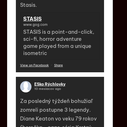
Stasis.
STASIS
www.gog.com
STASIS is a point-and-click,
sci-fi, horror adventure
game played from a unique
isometric
View on Facebook
·
Share
ESko Rýchlovky
10 mesiacov ago
Za posledný týždeň bohužiaľ
zomreli postupne 3 legendy.
Diane Keaton vo veku 79 rokov