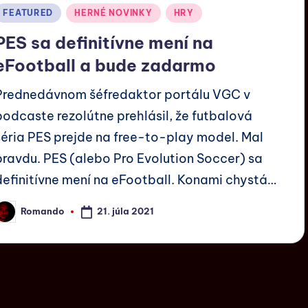
FEATURED
HERNÉ NOVINKY
HRY
PES sa definitívne mení na
eFootball a bude zadarmo
Prednedávnom šéfredaktor portálu VGC v
podcaste rezolútne prehlásil, že futbalová
séria PES prejde na free-to-play model. Mal
pravdu. PES (alebo Pro Evolution Soccer) sa
definitívne mení na eFootball. Konami chystá…
21. júla 2021
Romando