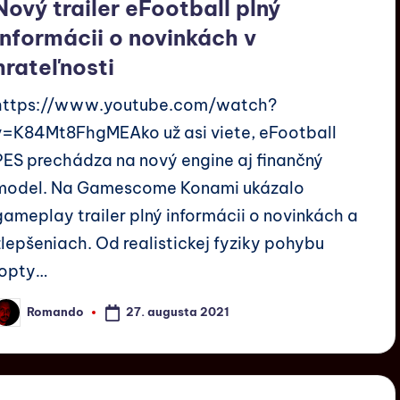
Nový trailer eFootball plný
informácii o novinkách v
hrateľnosti
https://www.youtube.com/watch?
v=K84Mt8FhgMEAko už asi viete, eFootball
PES prechádza na nový engine aj finančný
model. Na Gamescome Konami ukázalo
gameplay trailer plný informácii o novinkách a
zlepšeniach. Od realistickej fyziky pohybu
lopty…
27. augusta 2021
Romando