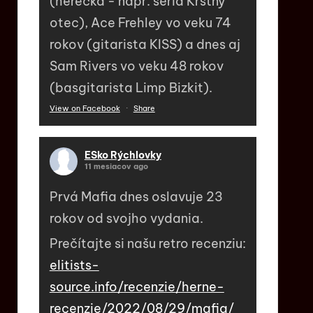
(herečka - napr. séria Krstný
otec), Ace Frehley vo veku 74
rokov (gitarista KISS) a dnes aj
Sam Rivers vo veku 48 rokov
(basgitarista Limp Bizkit).
View on Facebook
·
Share
ESko Rýchlovky
11 mesiacov ago
Prvá Mafia dnes oslavuje 23
rokov od svojho vydania.
Prečítajte si našu retro recenziu:
elitists-
source.info/recenzie/herne-
recenzie/2022/08/29/mafia/