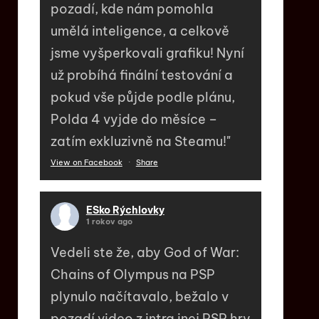
pozadí, kde nám pomohla
umělá inteligence, a celkově
jsme vyšperkovali grafiku! Nyní
už probíhá finální testování a
pokud vše půjde podle plánu,
Polda 4 vyjde do měsíce –
zatím exkluzivně na Steamu!"
View on Facebook
·
Share
ESko Rýchlovky
1 rokov ago
Vedeli ste že, aby God of War:
Chains of Olympus na PSP
plynulo načítavalo, bežalo v
pozadí video z intra inej PSP hry