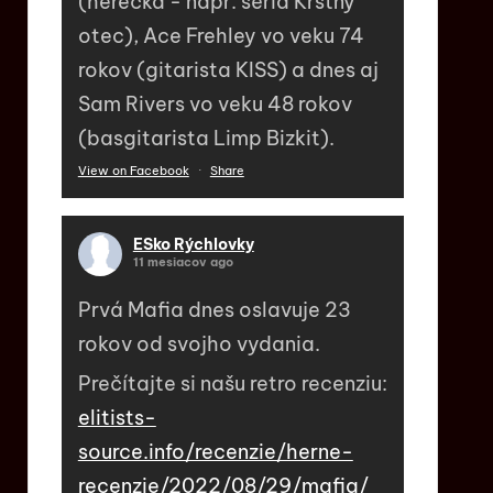
(herečka - napr. séria Krstný
otec), Ace Frehley vo veku 74
rokov (gitarista KISS) a dnes aj
Sam Rivers vo veku 48 rokov
(basgitarista Limp Bizkit).
View on Facebook
·
Share
ESko Rýchlovky
11 mesiacov ago
Prvá Mafia dnes oslavuje 23
rokov od svojho vydania.
Prečítajte si našu retro recenziu:
elitists-
source.info/recenzie/herne-
recenzie/2022/08/29/mafia/