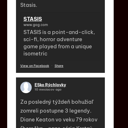
Stasis.
STASIS
www.gog.com
STASIS is a point-and-click,
sci-fi, horror adventure
game played from a unique
isometric
View on Facebook
·
Share
ESko Rýchlovky
10 mesiacov ago
Za posledný týždeň bohužiaľ
zomreli postupne 3 legendy.
Diane Keaton vo veku 79 rokov