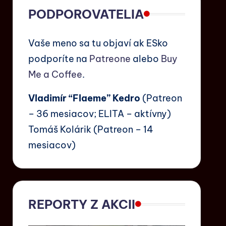
PODPOROVATELIA
Vaše meno sa tu objaví ak ESko
podporíte na
Patreone
alebo
Buy
Me a Coffee
.
Vladimír “Flaeme” Kedro
(Patreon
– 36 mesiacov; ELITA – aktívny)
Tomáš Kolárik (Patreon – 14
mesiacov)
REPORTY Z AKCII