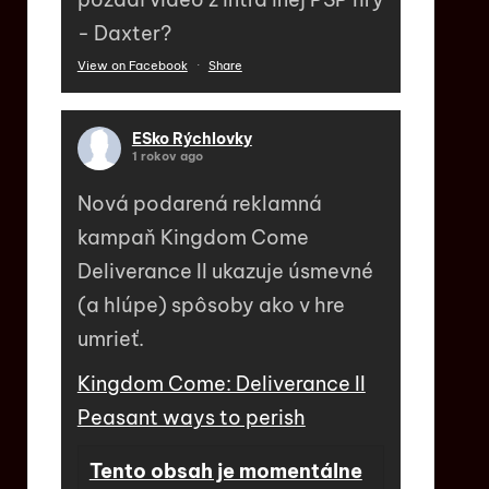
- Daxter?
View on Facebook
·
Share
ESko Rýchlovky
1 rokov ago
Nová podarená reklamná
kampaň Kingdom Come
Deliverance II ukazuje úsmevné
(a hlúpe) spôsoby ako v hre
umrieť.
Kingdom Come: Deliverance II
Peasant ways to perish
Tento obsah je momentálne