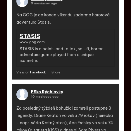
9 mesiacov ago
Na GOG je do konca víkendu zadarmo hororová
adventura Stasis.
STASIS
www.gog.com
STASIS is a point-and-click, sci-fi, horror
adventure game played from a unique
isometric
View on Facebook
·
Share
ESko Rýchlovky
10 mesiacov ago
Za posledný týždeň bohužiaľ zomreli postupne 3
legendy. Diane Keaton vo veku 79 rokov (herečka
- napr. séria Krstný otec), Ace Frehley vo veku 74
rokov (gitarista KISS) a dnes aj Sam Rivers vo