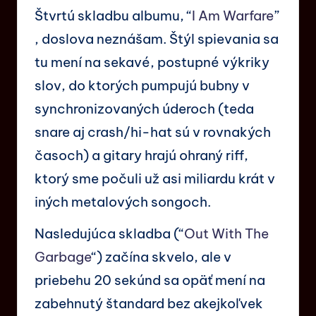
Štvrtú skladbu albumu, “
I Am Warfare
”
, doslova neznášam. Štýl spievania sa
tu mení na sekavé, postupné výkriky
slov, do ktorých pumpujú bubny v
synchronizovaných úderoch (teda
snare aj crash/hi-hat sú v rovnakých
časoch) a gitary hrajú ohraný riff,
ktorý sme počuli už asi miliardu krát v
iných metalových songoch.
Nasledujúca skladba (“
Out With The
Garbage
“) začína skvelo, ale v
priebehu 20 sekúnd sa opäť mení na
zabehnutý štandard bez akejkoľvek