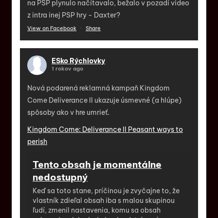
na PSP plynulo načítavalo, bežalo v pozadí video
z intra inej PSP hry - Daxter?
View on Facebook
·
Share
ESko Rýchlovky
1 rokov ago
Nová podarená reklamná kampaň Kingdom
Come Deliverance II ukazuje úsmevné (a hlúpe)
spôsoby ako v hre umrieť.
Kingdom Come: Deliverance II Peasant ways to
perish
Tento obsah je momentálne
nedostupný
Keď sa toto stane, príčinou je zvyčajne to, že
vlastník zdieľal obsah iba s malou skupinou
ľudí, zmenil nastavenia, komu sa obsah