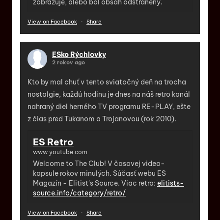
zobrazuje, alebo bol obsah odstránený.
View on Facebook
·
Share
ESko Rýchlovky
2 rokov ago
Kto by mal chuť v tento sviatočný deň na trocha
nostalgie, každú hodinu je dnes na náš retro kanál
nahraný diel herného TV programu RE-PLAY, ešte
z čias pred Tukanom a Trojanovou (rok 2010).
ES Retro
www.youtube.com
Welcome to The Club! V časovej video-
kapsule rokov minulých. Súčasť webu ES
Magazín - Elitist's Source. Viac retra:
elitists-
source.info/category/retro/
View on Facebook
·
Share