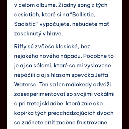
v celom albume. Žiadny song z tých
desiatich, ktoré si na “Ballistic,
Sadistic” vypočujete, nebudete mať
zaseknutý v hlave.
Riffy sú zväčša klasické, bez
nejakého nového nápadu. Podobne to
je aj so sólami, ktoré sa mi vyslovene
nepáčili a aj s hlasom speváka Jeffa
Watersa. Ten sa len málokedy odváži
zaeexperimentovať so svojimi vokálmi
a pri tretej skladbe, ktorá znie ako
kopírka tých predchádzajúcich dvoch
sa začnete cítiť značne frustrovane.