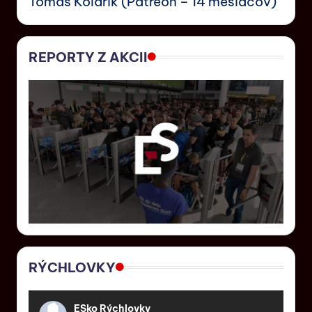
Tomáš Kolárik (Patreon – 14 mesiacov)
REPORTY Z AKCII
RÝCHLOVKY
ESko Rýchlovky