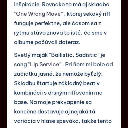
inšpirácie. Rovnako to má aj skladba
“
One Wrong Move
” , ktorej sekavý riff
funguje perfektne, ale časom sa z
rytmu stáva znova to isté, čo sme v
albume počúvali doteraz.
Svetlý maják “Ballistic, Sadistic” je
song “
Lip Service
” . Pri ňom mi bolo od
začiatku jasné, že nemôže byť zlý.
Skladbu štartuje základný beat v
kombinácii s drsným riffovaním na
base. Na moje prekvapenie sa
konečne dostavuje aj nejaká tá
variácia v hlase speváka, takže tento