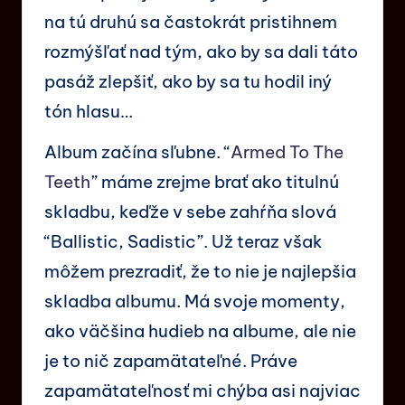
na tú druhú sa častokrát pristihnem
rozmýšľať nad tým, ako by sa dali táto
pasáž zlepšiť, ako by sa tu hodil iný
tón hlasu…
Album začína sľubne. “
Armed To The
Teeth
” máme zrejme brať ako titulnú
skladbu, keďže v sebe zahŕňa slová
“Ballistic, Sadistic”. Už teraz však
môžem prezradiť, že to nie je najlepšia
skladba albumu. Má svoje momenty,
ako väčšina hudieb na albume, ale nie
je to nič zapamätateľné. Práve
zapamätateľnosť mi chýba asi najviac