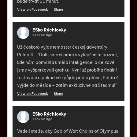
bude trvať 60 minút.
View on Facebook
·
Share
ESko Rýchlovky
1 rokov ago
Už čoskoro vyjde remaster českej adventúry
Polda 4 - "Dali jsme si práci s vylepšením pozadí,
kde nám pomohla umělá inteligence, a celkově
jsme vyšperkovali grafiku! Nyní už probíhá finální
testování a pokud vše půjde podle plánu, Polda 4
vyjde do měsíce – zatím exkluzivně na Steamu!"
View on Facebook
·
Share
ESko Rýchlovky
1 rokov ago
Vedeli ste že, aby God of War: Chains of Olympus