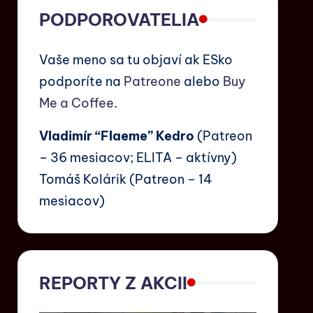
PODPOROVATELIA
Vaše meno sa tu objaví ak ESko
podporíte na
Patreone
alebo
Buy
Me a Coffee
.
Vladimír “Flaeme” Kedro
(Patreon
– 36 mesiacov; ELITA – aktívny)
Tomáš Kolárik (Patreon – 14
mesiacov)
REPORTY Z AKCII