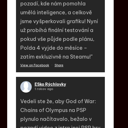
pozadí, kde nám pomohla
umělá inteligence, a celkově
jsme vyšperkovali grafiku! Nyní
už probíhá finální testování a
pokud vše půjde podle plánu,
Polda 4 vyjde do měsíce –
zatím exkluzivně na Steamu!"
View on Facebook
·
Share
ESko Rýchlovky
1 rokov ago
Vedeli ste že, aby God of War:
Chains of Olympus na PSP
plynulo načítavalo, bežalo v
pozadí video z intra inej PSP hry