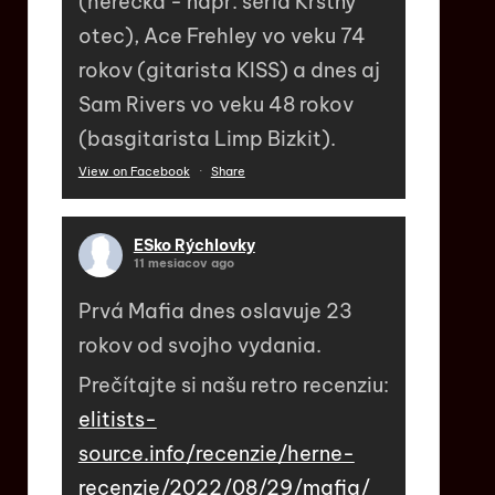
(herečka - napr. séria Krstný
otec), Ace Frehley vo veku 74
rokov (gitarista KISS) a dnes aj
Sam Rivers vo veku 48 rokov
(basgitarista Limp Bizkit).
View on Facebook
·
Share
ESko Rýchlovky
11 mesiacov ago
Prvá Mafia dnes oslavuje 23
rokov od svojho vydania.
Prečítajte si našu retro recenziu:
elitists-
source.info/recenzie/herne-
recenzie/2022/08/29/mafia/