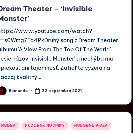
Dream Theater – ‘Invisible
Monster’
https://www.youtube.com/watch?
v=s0Wmg7Tq4PkDruhý song z Dream Theater
albumu 'A View From The Top Of The World'
nesie názov 'Invisible Monster' a nechýba mu
epickosť ani tajomnosť. Zatiaľ to vyzerá na
naozaj kvalitný…
22. septembra 2021
Romando
HUDBA
HUDOBNÉ NOVINKY
HUDOBNÉ VIDEÁ