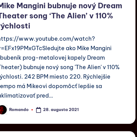
Mike Mangini bubnuje nový Dream
Theater song ‘The Alien’ v 110%
rýchlosti
https://www.youtube.com/watch?
v=EFx19PMxGTcSledujte ako Mike Mangini
(bubeník prog-metalovej kapely Dream
Theater) bubnuje nový song 'The Alien' v 110%
rýchlosti. 242 BPM miesto 220. Rýchlejšie
tempo má Mikeovi dopomôcť lepšie sa
aklimatizovať pred…
28. augusta 2021
Romando