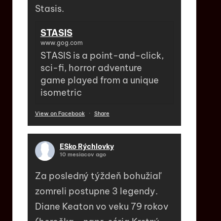
Stasis.
STASIS
www.gog.com
STASIS is a point-and-click,
sci-fi, horror adventure
game played from a unique
isometric
View on Facebook
·
Share
ESko Rýchlovky
10 mesiacov ago
Za posledný týždeň bohužiaľ
zomreli postupne 3 legendy.
Diane Keaton vo veku 79 rokov