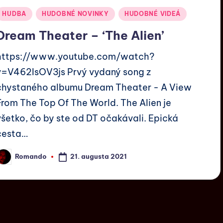
HUDBA
HUDOBNÉ NOVINKY
HUDOBNÉ VIDEÁ
Dream Theater – ‘The Alien’
https://www.youtube.com/watch?
v=V462IsOV3js Prvý vydaný song z
chystaného albumu Dream Theater - A View
From The Top Of The World. The Alien je
všetko, čo by ste od DT očakávali. Epická
cesta…
21. augusta 2021
Romando