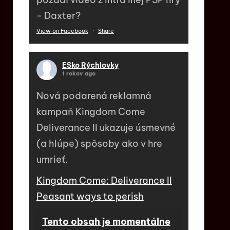
- Daxter?
View on Facebook
·
Share
ESko Rýchlovky
1 rokov ago
Nová podarená reklamná
kampaň Kingdom Come
Deliverance II ukazuje úsmevné
(a hlúpe) spôsoby ako v hre
umrieť.
Kingdom Come: Deliverance II
Peasant ways to perish
Tento obsah je momentálne