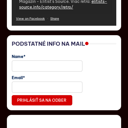
Magazín - Elitist's Source. Viac retra:
elitists-
source.info/category/retro/
View on Facebook
·
Share
PODSTATNÉ INFO NA MAIL
Name*
Email*