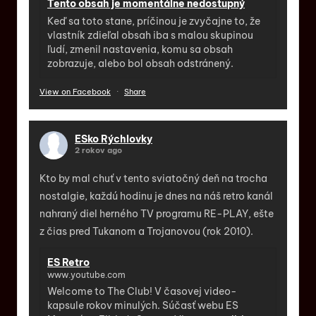
Tento obsah je momentálne nedostupný
Keď sa toto stane, príčinou je zvyčajne to, že
vlastník zdieľal obsah iba s malou skupinou
ľudí, zmenil nastavenia, komu sa obsah
zobrazuje, alebo bol obsah odstránený.
View on Facebook
·
Share
ESko Rýchlovky
2 rokov ago
Kto by mal chuť v tento sviatočný deň na trocha
nostalgie, každú hodinu je dnes na náš retro kanál
nahraný diel herného TV programu RE-PLAY, ešte
z čias pred Tukanom a Trojanovou (rok 2010).
ES Retro
www.youtube.com
Welcome to The Club! V časovej video-
kapsule rokov minulých. Súčasť webu ES