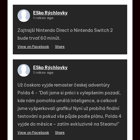
ESko Rýchlovky
1 rokov ago
Zajtrajší Nintendo Direct o Nintendo Switch 2
bude trvať 60 minút.
View on Facebook
·
Share
ESko Rýchlovky
1 rokov ago
Už čoskoro vyjde remaster českej adventúry
Polda 4 - "Dali jsme si práci s vylepšením pozadí,
kde nám pomohla umělá inteligence, a celkově
jsme vyšperkovali grafiku! Nyní už probíhá finální
testování a pokud vše půjde podle plánu, Polda 4
vyjde do měsíce – zatím exkluzivně na Steamu!"
View on Facebook
·
Share