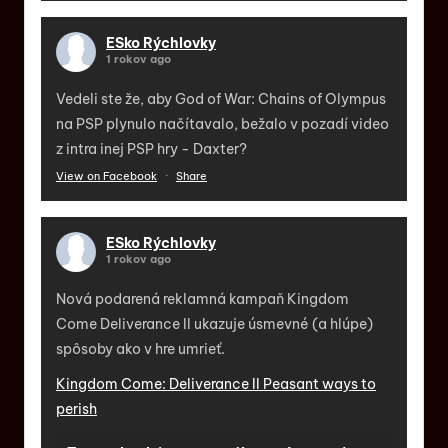
ESko Rýchlovky
1 rokov ago
Vedeli ste že, aby God of War: Chains of Olympus
na PSP plynulo načítavalo, bežalo v pozadí video
z intra inej PSP hry - Daxter?
View on Facebook
·
Share
ESko Rýchlovky
1 rokov ago
Nová podarená reklamná kampaň Kingdom
Come Deliverance II ukazuje úsmevné (a hlúpe)
spôsoby ako v hre umrieť.
Kingdom Come: Deliverance II Peasant ways to
perish