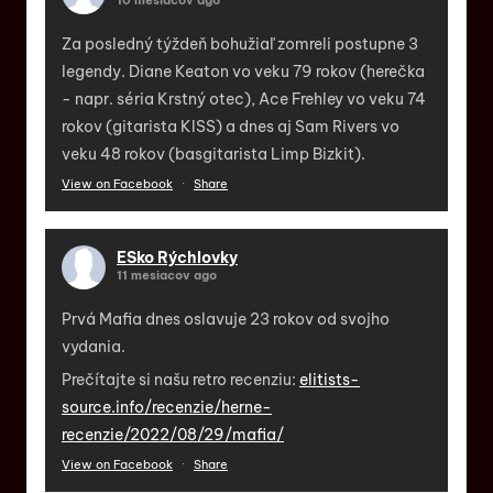
10 mesiacov ago
Za posledný týždeň bohužiaľ zomreli postupne 3
legendy. Diane Keaton vo veku 79 rokov (herečka
- napr. séria Krstný otec), Ace Frehley vo veku 74
rokov (gitarista KISS) a dnes aj Sam Rivers vo
veku 48 rokov (basgitarista Limp Bizkit).
View on Facebook
·
Share
ESko Rýchlovky
11 mesiacov ago
Prvá Mafia dnes oslavuje 23 rokov od svojho
vydania.
Prečítajte si našu retro recenziu:
elitists-
source.info/recenzie/herne-
recenzie/2022/08/29/mafia/
View on Facebook
·
Share