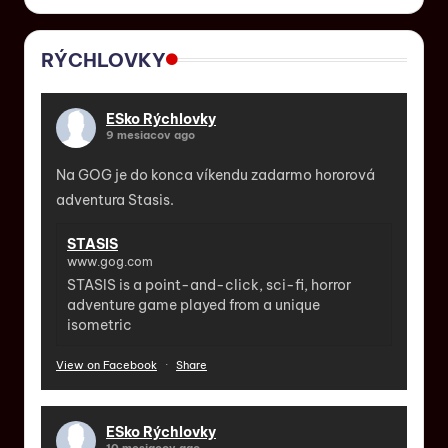
RÝCHLOVKY
ESko Rýchlovky
9 mesiacov ago
Na GOG je do konca víkendu zadarmo hororová
adventura Stasis.
STASIS
www.gog.com
STASIS is a point-and-click, sci-fi, horror
adventure game played from a unique
isometric
View on Facebook
·
Share
ESko Rýchlovky