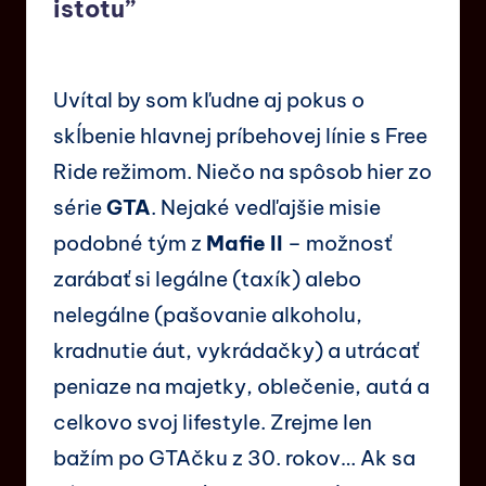
istotu”
Uvítal by som kľudne aj pokus o
skĺbenie hlavnej príbehovej línie s Free
Ride režimom. Niečo na spôsob hier zo
série
GTA
. Nejaké vedľajšie misie
podobné tým z
Mafie II
– možnosť
zarábať si legálne (taxík) alebo
nelegálne (pašovanie alkoholu,
kradnutie áut, vykrádačky) a utrácať
peniaze na majetky, oblečenie, autá a
celkovo svoj lifestyle. Zrejme len
bažím po GTAčku z 30. rokov… Ak sa