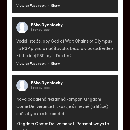
View on Facebook
·
Share
ESko Rýchlovky
1 rokov ago
Vedeli ste že, aby God of War: Chains of Olympus
na PSP plynulo načítavalo, bežalo v pozadí video
z intra inej PSP hry - Daxter?
View on Facebook
·
Share
ESko Rýchlovky
1 rokov ago
Nová podarená reklamná kampaň Kingdom
Come Deliverance II ukazuje úsmevné (a hlúpe)
spôsoby ako v hre umrieť.
Kingdom Come: Deliverance II Peasant ways to