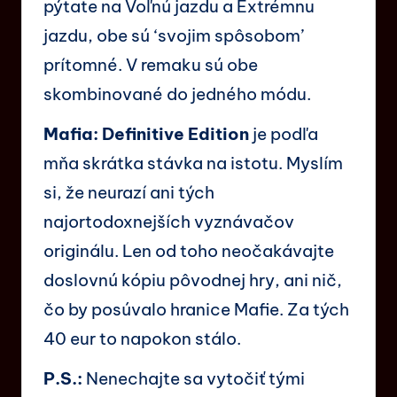
pýtate na Voľnú jazdu a Extrémnu
jazdu, obe sú ‘svojim spôsobom’
prítomné. V remaku sú obe
skombinované do jedného módu.
Mafia: Definitive Edition
je podľa
mňa skrátka stávka na istotu. Myslím
si, že neurazí ani tých
najortodoxnejších vyznávačov
originálu. Len od toho neočakávajte
doslovnú kópiu pôvodnej hry, ani nič,
čo by posúvalo hranice Mafie. Za tých
40 eur to napokon stálo.
P.S.:
Nenechajte sa vytočiť tými