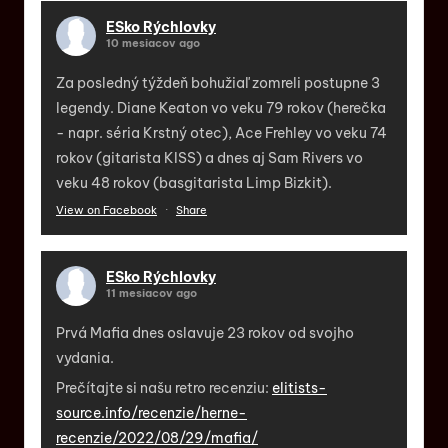
ESko Rýchlovky
10 mesiacov ago
Za posledný týždeň bohužiaľ zomreli postupne 3
legendy. Diane Keaton vo veku 79 rokov (herečka
- napr. séria Krstný otec), Ace Frehley vo veku 74
rokov (gitarista KISS) a dnes aj Sam Rivers vo
veku 48 rokov (basgitarista Limp Bizkit).
View on Facebook
·
Share
ESko Rýchlovky
11 mesiacov ago
Prvá Mafia dnes oslavuje 23 rokov od svojho
vydania.
Prečítajte si našu retro recenziu:
elitists-
source.info/recenzie/herne-
recenzie/2022/08/29/mafia/