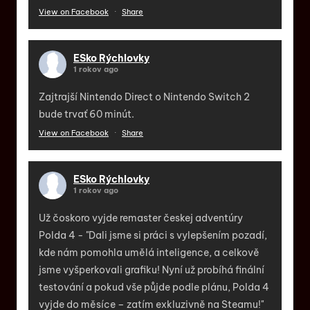
View on Facebook
·
Share
ESko Rýchlovky
1 rokov ago
Zajtrajší Nintendo Direct o Nintendo Switch 2
bude trvať 60 minút.
View on Facebook
·
Share
ESko Rýchlovky
1 rokov ago
Už čoskoro vyjde remaster českej adventúry
Polda 4 - "Dali jsme si práci s vylepšením pozadí,
kde nám pomohla umělá inteligence, a celkově
jsme vyšperkovali grafiku! Nyní už probíhá finální
testování a pokud vše půjde podle plánu, Polda 4
vyjde do měsíce – zatím exkluzivně na Steamu!"