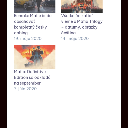
Remake Mafie bude
Všetko čo zatiaľ
obsahovať
vieme o Mafia Trilogy
kompletný český
– dátumy, obrázky,
dabing
čeština…
19. mája 2020
14. mája 2020
Mafia: Definitive
Edition sa odkladá
na september
7. júla 2020