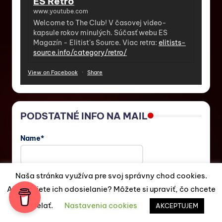
ES Retro
www.youtube.com
Welcome to The Club! V časovej video-
kapsule rokov minulých. Súčasť webu ES
Magazín - Elitist's Source. Viac retra:
elitists-
source.info/category/retro/
View on Facebook
·
Share
PODSTATNÉ INFO NA MAIL
Name*
Email*
Naša stránka využíva pre svoj správny chod cookies.
Akceptujete ich odosielanie? Môžete si upraviť, čo chcete
odosielať.
Nastavenia cookies
AKCEPTUJEM