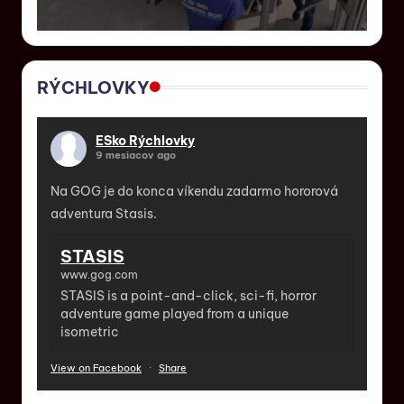
RÝCHLOVKY
ESko Rýchlovky
9 mesiacov ago
Na GOG je do konca víkendu zadarmo hororová
adventura Stasis.
STASIS
www.gog.com
STASIS is a point-and-click, sci-fi, horror
adventure game played from a unique
isometric
View on Facebook
·
Share