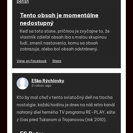
perish
Tento obsah je momentálne
nedostupný
Keď sa toto stane, príčinou je zvyčajne to, že
vlastník zdieľal obsah iba s malou skupinou
ľudí, zmenil nastavenia, komu sa obsah
zobrazuje, alebo bol obsah odstránený.
View on Facebook
·
Share
ESko Rýchlovky
2 rokov ago
Kto by mal chuť v tento sviatočný deň na trocha
nostalgie, každú hodinu je dnes na náš retro kanál
nahraný diel herného TV programu RE-PLAY, ešte
z čias pred Tukanom a Trojanovou (rok 2010).