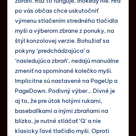
zbraní. Raz to funguje, inokedy nie. Hra
po vás občas chce uskutočniť
výmenu stlačením stredného tlačidla
myši a výberom zbrane z ponuky, na
štýl konzolovej verzie. Bohužiaľ sa
pokyny ‘predchádzajúca’ a
‘nasledujúca zbraň’, nedajú manuálne
zmeniť na spomínané kolečko myši.
Implicitne sú nastavené na PageUp a
PageDown. Podivný výber… Divné je
aj to, že pre útok holými rukami,
baseballkami a inými zbraňami na
blízko, je nutné stláčať ‘Q’ a nie
klasicky ľavé tlačidlo myši. Oproti