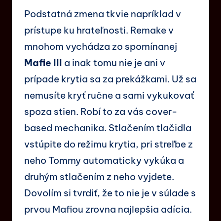
Podstatná zmena tkvie napríklad v
prístupe ku hrateľnosti. Remake v
mnohom vychádza zo spomínanej
Mafie III
a inak tomu nie je ani v
prípade krytia sa za prekážkami. Už sa
nemusíte kryť ručne a sami vykukovať
spoza stien. Robí to za vás cover-
based mechanika. Stlačením tlačidla
vstúpite do režimu krytia, pri streľbe z
neho Tommy automaticky vykúka a
druhým stlačením z neho vyjdete.
Dovolím si tvrdiť, že to nie je v súlade s
prvou Mafiou zrovna najlepšia adícia.