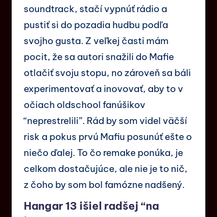
soundtrack, stačí vypnúť rádio a
pustiť si do pozadia hudbu podľa
svojho gusta. Z veľkej časti mám
pocit, že sa autori snažili do Mafie
otlačiť svoju stopu, no zároveň sa báli
experimentovať a inovovať, aby to v
očiach oldschool fanúšikov
“neprestrelili”. Rád by som videl väčší
risk a pokus prvú Mafiu posunúť ešte o
niečo ďalej. To čo remake ponúka, je
celkom dostačujúce, ale nie je to nič,
z čoho by som bol famózne nadšený.
Hangar 13 išiel radšej “na