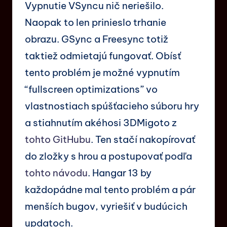
Vypnutie VSyncu nič neriešilo.
Naopak to len prinieslo trhanie
obrazu. GSync a Freesync totiž
taktiež odmietajú fungovať. Obísť
tento problém je možné vypnutím
“fullscreen optimizations” vo
vlastnostiach spúšťacieho súboru hry
a stiahnutím akéhosi 3DMigoto z
tohto GitHubu
. Ten stačí nakopírovať
do zložky s hrou a postupovať podľa
tohto návodu
. Hangar 13 by
každopádne mal tento problém a pár
menších bugov, vyriešiť v budúcich
updatoch.