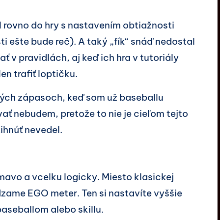
 rovno do hry s nastavením obtiažnosti
 ešte bude reč). A taký „fík“ snáď nedostal
 v pravidlách, aj keď ich hra v tutoriály
en trafiť loptičku.
ských zápasoch, keď som už baseballu
vať nebudem, pretože to nie je cieľom tejto
tihnúť nevedel.
mavo a vcelku logicky. Miesto klasickej
ame EGO meter. Ten si nastavíte vyššie
baseballom alebo skillu.