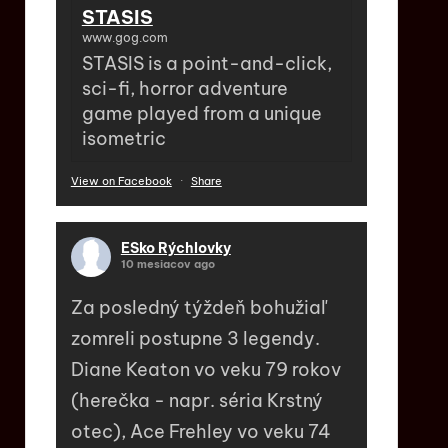
STASIS
www.gog.com
STASIS is a point-and-click,
sci-fi, horror adventure
game played from a unique
isometric
View on Facebook
·
Share
ESko Rýchlovky
10 mesiacov ago
Za posledný týždeň bohužiaľ
zomreli postupne 3 legendy.
Diane Keaton vo veku 79 rokov
(herečka - napr. séria Krstný
otec), Ace Frehley vo veku 74