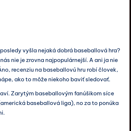
aposledy vyšla nejaká dobrá baseballová hra?
ás nie je zrovna najpopulárnejší. A ani ja nie
o, recenziu na baseballovú hru robí človek,
hápe, ako to môže niekoho baviť sledovať.
 baví. Zarytým baseballovým fanúšikom síce
americká baseballová liga), no za to ponúka
i.