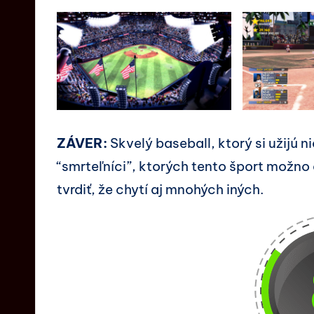
ZÁVER:
Skvelý baseball, ktorý si užijú n
“smrteľníci”, ktorých tento šport možno 
tvrdiť, že chytí aj mnohých iných.