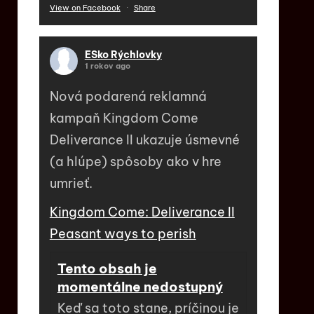
View on Facebook
·
Share
ESko Rýchlovky
1 rokov ago
Nová podarená reklamná
kampaň Kingdom Come
Deliverance II ukazuje úsmevné
(a hlúpe) spôsoby ako v hre
umrieť.
Kingdom Come: Deliverance II
Peasant ways to perish
Tento obsah je
momentálne nedostupný
Keď sa toto stane, príčinou je