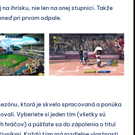
 na ihrisku, nie len na onej stupnici. Takže
neď pri prvom odpale.
 sezónu, ktorá je skvelo spracovaná a ponúka
ovali. Vyberiete si jeden tím (všetky sú
 hráčov) a púšťate sa do zápolenia o titul
ivníkmi. Každý tým má rozdielne vlastnosti