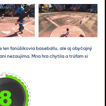
ie len fanúšikovia baseballu, ale aj obyčajný
ani nezaujíma. Mna hra chytila a trúfam si