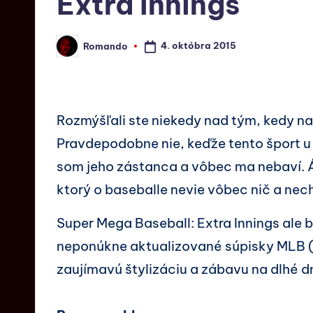
Extra Innings
4. októbra 2015
Romando
Rozmýšľali ste niekedy nad tým, kedy n
Pravdepodobne nie, keďže tento šport u n
som jeho zástanca a vôbec ma nebaví. Án
ktorý o baseballe nevie vôbec nič a nec
Super Mega Baseball: Extra Innings ale
neponúkne aktualizované súpisky MLB (
zaujímavú štylizáciu a zábavu na dlhé dn