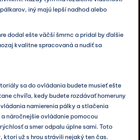
 pálkarov, iný majú lepší nadhod alebo
hre dodal ešte väčší šmrnc a pridal by ďalšie
aozaj kvalitne spracovaná a nudiť sa
oriály sa do ovládania budete musieť ešte
stane chvíľa, kedy budete rozdávať homeruny
ládania namierenia pálky a stlačenia
ie a náročnejšie ovládanie pomocou
rýchlosť a smer odpalu úplne sami. Toto
ktorí už s hrou strávili nejaký ten čas.