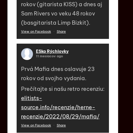
rokov (gitarista KISS) a dnes aj
Sam Rivers vo veku 48 rokov
(basgitarista Limp Bizkit).
View on Facebook
·
Share
ESko Rýchlovky
11 mesiacov ago
Prvá Mafia dnes oslavuje 23
rokov od svojho vydania.
Prečítajte si našu retro recenziu:
elitists-
source.info/recenzie/herne-
recenzie/2022/08/29/mafia/
View on Facebook
·
Share