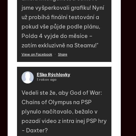
jsme vyšperkovali grafiku! Nyní
už probíhá finální testování a
pokud vše půjde podle plánu,
Polda 4 vyjde do měsíce –
zatím exkluzivně na Steamu!"
View on Facebook
·
Share
ESko Rýchlovky
1 rokov ago
Vedeli ste že, aby God of War:
Chains of Olympus na PSP
plynulo načítavalo, bežalo v
pozadí video z intra inej PSP hry
- Daxter?