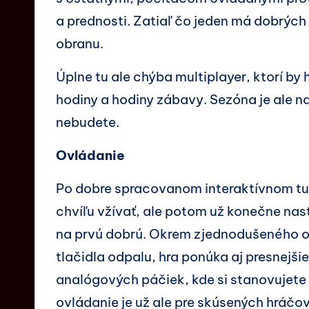
a prednosti. Zatiaľ čo jeden má dobrých
obranu.
Úplne tu ale chýba multiplayer, ktorí by 
hodiny a hodiny zábavy. Sezóna je ale n
nebudete.
Ovládanie
Po dobre spracovanom interaktívnom tut
chvíľu vžívať, ale potom už konečne na
na prvú dobrú. Okrem zjednodušeného ov
tlačidla odpalu, hra ponúka aj presnejš
analógových páčiek, kde si stanovujete 
ovládanie je už ale pre skúsených hráčov, 