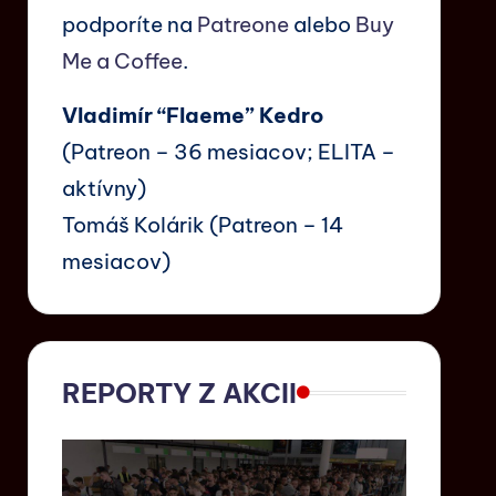
podporíte na
Patreone
alebo
Buy
Me a Coffee
.
Vladimír “Flaeme” Kedro
(Patreon – 36 mesiacov; ELITA –
aktívny)
Tomáš Kolárik (Patreon – 14
mesiacov)
REPORTY Z AKCII