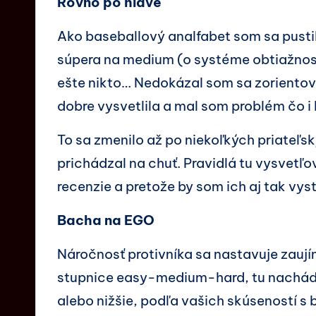
Rovno po hlave
Ako baseballový analfabet som sa pustil
súpera na medium (o systéme obtiažnosti
ešte nikto… Nedokázal som sa zorientovať
dobre vysvetlila a mal som problém čo i l
To sa zmenilo až po niekoľkých priateľ
prichádzal na chuť. Pravidlá tu vysvetľo
recenzie a pretože by som ich aj tak vys
Bacha na EGO
Náročnosť protivníka sa nastavuje zaují
stupnice easy-medium-hard, tu nachádz
alebo nižšie, podľa vašich skúseností s 