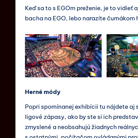
Keď sa to s EGOm preženie, je to vidieť aj
bacha na EGO, lebo narazíte čumákom h
Herné módy
Popri spomínanej exhibícii tu nájdete aj
ligové zápasy, ako by ste si ich predstav
zmyslené a neobsahujú žiadnych reálnych
s ostatnými, počítačom ovládanými prot