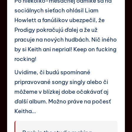
Po niekoľko-mesačnej odmlke sa na
sociálnych sieťach ohlásil Liam
Howlett a fanúšikov ubezpečil, že
Prodigy pokračujú ďalej a že už
pracuje na nových hudbách. Nič iného
by si Keith ani neprial! Keep on fucking
rocking!
Uvidíme, či budú spomínané
pripravované songy singly alebo či
môžeme v blízkej dobe očakávať aj
ďalší album. Možno práve na počesť
Keitha…