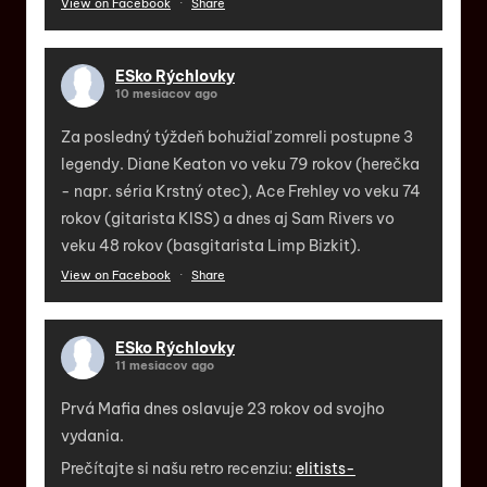
View on Facebook
·
Share
ESko Rýchlovky
10 mesiacov ago
Za posledný týždeň bohužiaľ zomreli postupne 3
legendy. Diane Keaton vo veku 79 rokov (herečka
- napr. séria Krstný otec), Ace Frehley vo veku 74
rokov (gitarista KISS) a dnes aj Sam Rivers vo
veku 48 rokov (basgitarista Limp Bizkit).
View on Facebook
·
Share
ESko Rýchlovky
11 mesiacov ago
Prvá Mafia dnes oslavuje 23 rokov od svojho
vydania.
Prečítajte si našu retro recenziu:
elitists-