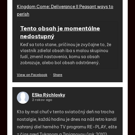
Kingdom Come: Deliverance II Peasant ways to
perish
Tento obsah je momentálne
nedostupný
Keď sa toto stane, príčinou je zvyčajne to, že
vlastník zdieľal obsah iba s malou skupinou
ľudí, zmenil nastavenia, komu sa obsah
zobrazuje, alebo bol obsah odstránený.
View on Facebook
·
Share
ESko Rýchlovky
2 rokov ago
Kto by mal chuť v tento sviatočný deň na trocha
nostalgie, každú hodinu je dnes na náš retro kanál
nahraný diel herného TV programu RE-PLAY, ešte
z čias pred Tukanom a Trojanovou (rok 2010).