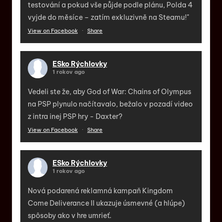
testování a pokud vše půjde podle plánu, Polda 4
vyjde do měsíce – zatím exkluzivně na Steamu!"
View on Facebook
·
Share
ESko Rýchlovky
1 rokov ago
Vedeli ste že, aby God of War: Chains of Olympus
na PSP plynulo načítavalo, bežalo v pozadí video
z intra inej PSP hry - Daxter?
View on Facebook
·
Share
ESko Rýchlovky
1 rokov ago
Nová podarená reklamná kampaň Kingdom
Come Deliverance II ukazuje úsmevné (a hlúpe)
spôsoby ako v hre umrieť.