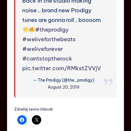
Back in the studio making
noise .. brand new Prodigy
tunes are gonna roll , boooom
#theprodigy
#weliveforthebeats
#weliveforever
#cantstoptherock
pic.twitter.com/RMkstZVVjV
— The Prodigy (@the_prodigy)
August 20, 2019
Zdieľaj tento článok: