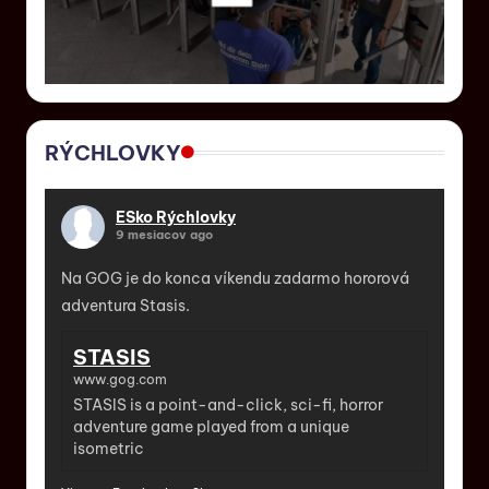
RÝCHLOVKY
ESko Rýchlovky
9 mesiacov ago
Na GOG je do konca víkendu zadarmo hororová
adventura Stasis.
STASIS
www.gog.com
STASIS is a point-and-click, sci-fi, horror
adventure game played from a unique
isometric