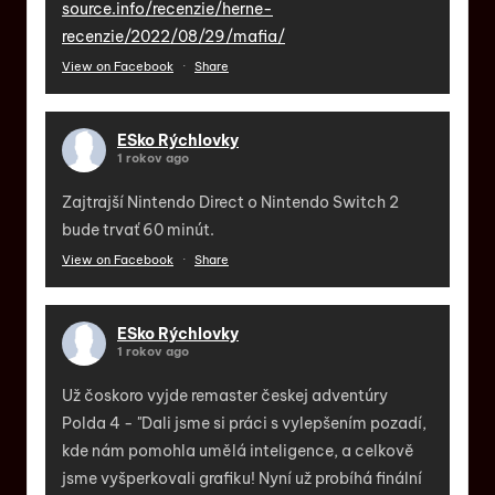
source.info/recenzie/herne-
recenzie/2022/08/29/mafia/
View on Facebook
·
Share
ESko Rýchlovky
1 rokov ago
Zajtrajší Nintendo Direct o Nintendo Switch 2
bude trvať 60 minút.
View on Facebook
·
Share
ESko Rýchlovky
1 rokov ago
Už čoskoro vyjde remaster českej adventúry
Polda 4 - "Dali jsme si práci s vylepšením pozadí,
kde nám pomohla umělá inteligence, a celkově
jsme vyšperkovali grafiku! Nyní už probíhá finální