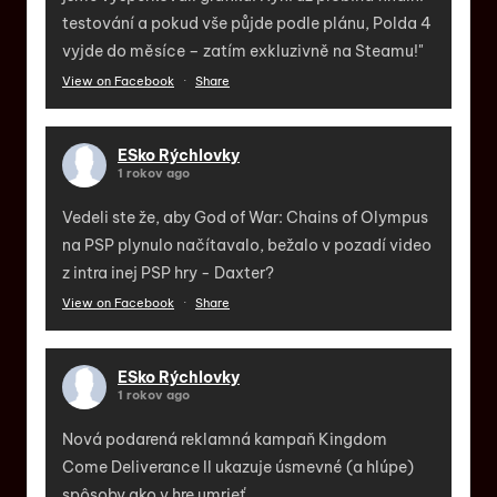
testování a pokud vše půjde podle plánu, Polda 4
vyjde do měsíce – zatím exkluzivně na Steamu!"
View on Facebook
·
Share
ESko Rýchlovky
1 rokov ago
Vedeli ste že, aby God of War: Chains of Olympus
na PSP plynulo načítavalo, bežalo v pozadí video
z intra inej PSP hry - Daxter?
View on Facebook
·
Share
ESko Rýchlovky
1 rokov ago
Nová podarená reklamná kampaň Kingdom
Come Deliverance II ukazuje úsmevné (a hlúpe)
spôsoby ako v hre umrieť.