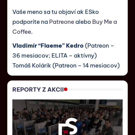
Vaše meno sa tu objaví ak ESko
podporíte na
Patreone
alebo
Buy Me a
Coffee
.
Vladimír “Flaeme” Kedro
(Patreon –
36 mesiacov; ELITA – aktívny)
Tomáš Kolárik (Patreon – 14 mesiacov)
REPORTY Z AKCII