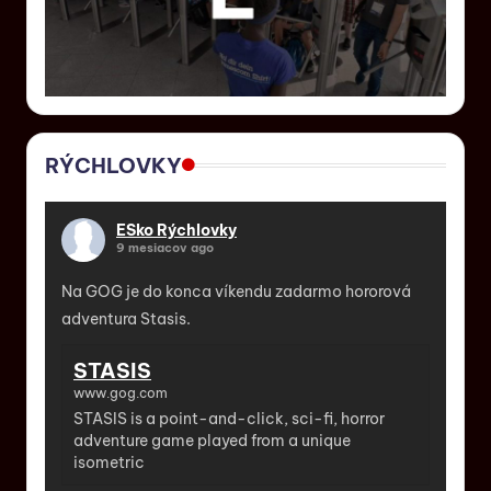
RÝCHLOVKY
ESko Rýchlovky
9 mesiacov ago
Na GOG je do konca víkendu zadarmo hororová
adventura Stasis.
STASIS
www.gog.com
STASIS is a point-and-click, sci-fi, horror
adventure game played from a unique
isometric