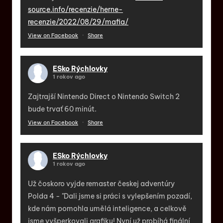
source.info/recenzie/herne-
recenzie/2022/08/29/mafia/
View on Facebook
·
Share
ESko Rýchlovky
1 rokov ago
Zajtrajší Nintendo Direct o Nintendo Switch 2
bude trvať 60 minút.
View on Facebook
·
Share
ESko Rýchlovky
1 rokov ago
Už čoskoro vyjde remaster českej adventúry
Polda 4 - "Dali jsme si práci s vylepšením pozadí,
kde nám pomohla umělá inteligence, a celkově
jsme vyšperkovali grafiku! Nyní už probíhá finální