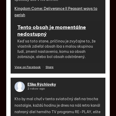
Kingdom Come: Deliverance II Peasant ways to
perish
Tento obsah je momentálne
nedostupný
Keď sa toto stane, príčinou je zvyčajne to, že
vlastník zdieľal obsah iba s malou skupinou
ľudí, zmenil nastavenia, komu sa obsah
zobrazuje, alebo bol obsah odstránený.
View on Facebook
·
Share
ESko Rýchlovky
2 rokov ago
Kto by mal chuť v tento sviatočný deň na trocha
nostalgie, každú hodinu je dnes na náš retro kanál
nahraný diel herného TV programu RE-PLAY, ešte