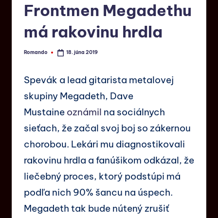
Frontmen Megadethu
má rakovinu hrdla
Romando
18. júna 2019
Spevák a lead gitarista metalovej
skupiny Megadeth, Dave
Mustaine
oznámil
na sociálnych
sieťach, že začal svoj boj so zákernou
chorobou. Lekári mu diagnostikovali
rakovinu hrdla a fanúšikom odkázal, že
liečebný proces, ktorý podstúpi má
podľa nich 90% šancu na úspech.
Megadeth tak bude nútený zrušiť