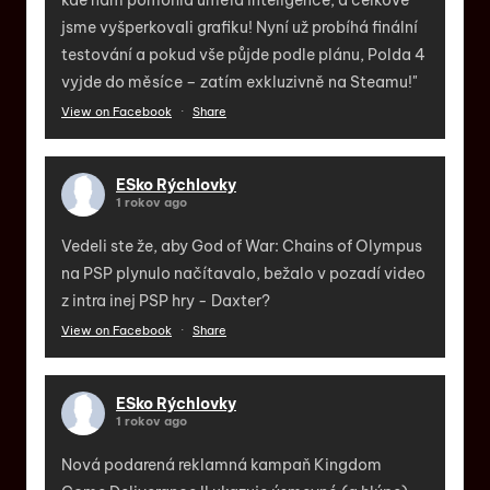
jsme vyšperkovali grafiku! Nyní už probíhá finální
testování a pokud vše půjde podle plánu, Polda 4
vyjde do měsíce – zatím exkluzivně na Steamu!"
View on Facebook
·
Share
ESko Rýchlovky
1 rokov ago
Vedeli ste že, aby God of War: Chains of Olympus
na PSP plynulo načítavalo, bežalo v pozadí video
z intra inej PSP hry - Daxter?
View on Facebook
·
Share
ESko Rýchlovky
1 rokov ago
Nová podarená reklamná kampaň Kingdom