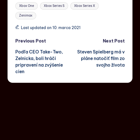
Xbox One
Xbox Series S
Xbox Series X
Zenimax
Last updated on 10. marca 2021
Previous Post
Next Post
Podľa CEO Take-Two,
Steven Spielberg má v
Zelnicka, boli hráči
pláne natočiť film zo
pripravení na zvýšenie
svojho života
cien