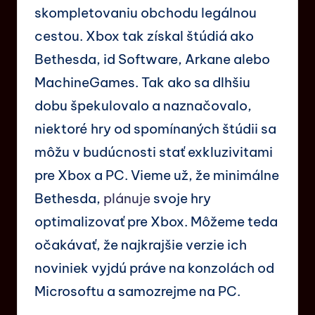
skompletovaniu obchodu legálnou
cestou. Xbox tak získal štúdiá ako
Bethesda, id Software, Arkane alebo
MachineGames. Tak ako sa dlhšiu
dobu špekulovalo a naznačovalo,
niektoré hry od spomínaných štúdii sa
môžu v budúcnosti stať exkluzivitami
pre Xbox a PC. Vieme už, že minimálne
Bethesda,
plánuje
svoje hry
optimalizovať pre Xbox. Môžeme teda
očakávať, že najkrajšie verzie ich
noviniek vyjdú práve na konzolách od
Microsoftu a samozrejme na PC.