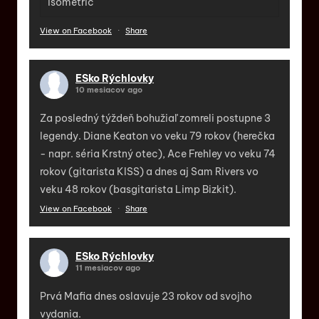
isometric
View on Facebook
·
Share
ESko Rýchlovky
10 mesiacov ago
Za posledný týždeň bohužiaľ zomreli postupne 3
legendy. Diane Keaton vo veku 79 rokov (herečka
- napr. séria Krstný otec), Ace Frehley vo veku 74
rokov (gitarista KISS) a dnes aj Sam Rivers vo
veku 48 rokov (basgitarista Limp Bizkit).
View on Facebook
·
Share
ESko Rýchlovky
11 mesiacov ago
Prvá Mafia dnes oslavuje 23 rokov od svojho
vydania.