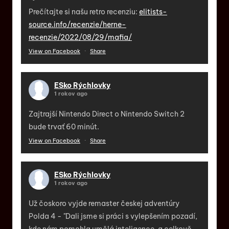
Prečítajte si našu retro recenziu:
elitists-
source.info/recenzie/herne-
recenzie/2022/08/29/mafia/
View on Facebook
·
Share
ESko Rýchlovky
1 rokov ago
Zajtrajší Nintendo Direct o Nintendo Switch 2
bude trvať 60 minút.
View on Facebook
·
Share
ESko Rýchlovky
1 rokov ago
Už čoskoro vyjde remaster českej adventúry
Polda 4 - "Dali jsme si práci s vylepšením pozadí,
kde nám pomohla umělá inteligence, a celkově