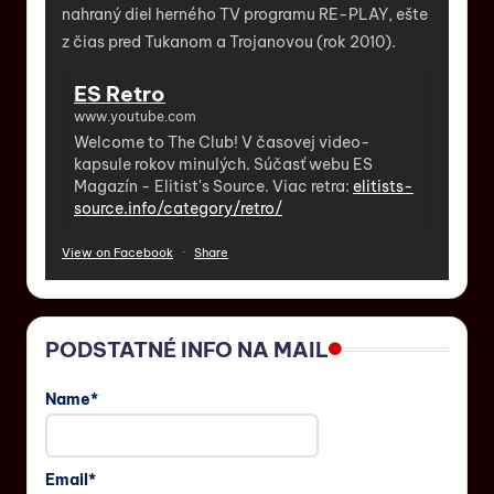
nahraný diel herného TV programu RE-PLAY, ešte
z čias pred Tukanom a Trojanovou (rok 2010).
ES Retro
www.youtube.com
Welcome to The Club! V časovej video-
kapsule rokov minulých. Súčasť webu ES
Magazín - Elitist's Source. Viac retra:
elitists-
source.info/category/retro/
View on Facebook
·
Share
PODSTATNÉ INFO NA MAIL
Name*
Email*