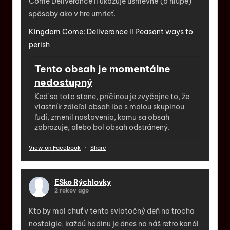
Come Deliverance II ukazuje úsmevné (a hlúpe)
spôsoby ako v hre umrieť.
Kingdom Come: Deliverance II Peasant ways to
perish
Tento obsah je momentálne
nedostupný
Keď sa toto stane, príčinou je zvyčajne to, že
vlastník zdieľal obsah iba s malou skupinou
ľudí, zmenil nastavenia, komu sa obsah
zobrazuje, alebo bol obsah odstránený.
View on Facebook
·
Share
ESko Rýchlovky
2 rokov ago
Kto by mal chuť v tento sviatočný deň na trocha
nostalgie, každú hodinu je dnes na náš retro kanál