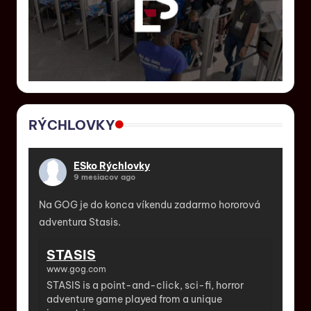
RÝCHLOVKY
ESko Rýchlovky
9 mesiacov ago
Na GOG je do konca víkendu zadarmo hororová
adventura Stasis.
STASIS
www.gog.com
STASIS is a point-and-click, sci-fi, horror
adventure game played from a unique