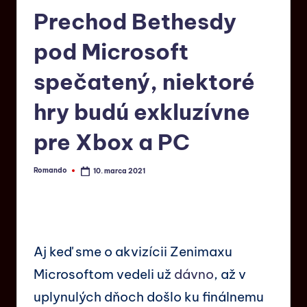
Prechod Bethesdy
pod Microsoft
spečatený, niektoré
hry budú exkluzívne
pre Xbox a PC
Romando
10. marca 2021
Aj keď sme o akvizícii Zenimaxu
Microsoftom vedeli už
dávno
, až v
uplynulých dňoch došlo ku finálnemu