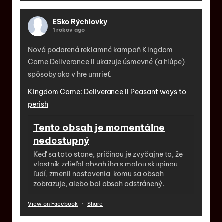
ESko Rýchlovky
1 rokov ago
Nová podarená reklamná kampaň Kingdom
Come Deliverance II ukazuje úsmevné (a hlúpe)
spôsoby ako v hre umrieť.
Kingdom Come: Deliverance II Peasant ways to
perish
Tento obsah je momentálne
nedostupný
Keď sa toto stane, príčinou je zvyčajne to, že
vlastník zdieľal obsah iba s malou skupinou
ľudí, zmenil nastavenia, komu sa obsah
zobrazuje, alebo bol obsah odstránený.
View on Facebook
·
Share