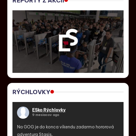
REPORTY Z AKCII
RÝCHLOVKY
ESko Rýchlovky
9 mesiacov ago
Na GOG je do konca víkendu zadarmo hororová
adventura Stasis.