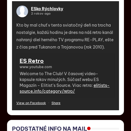
ESko Rýchlovky
2 rokov ago
Kto by mal chuť v tento sviatočný deň na trocha
nostalgie, každú hodinu je dnes na náš retro kanál
nahraný diel herného TV programu RE-PLAY, ešte
z čias pred Tukanom a Trojanovou (rok 2010).
ES Retro
www.youtube.com
Welcome to The Club! V časovej video-
kapsule rokov minulých. Súčasť webu ES
Magazín - Elitist's Source. Viac retra:
elitists-
source.info/category/retro/
View on Facebook
·
Share
PODSTATNÉ INFO NA MAIL