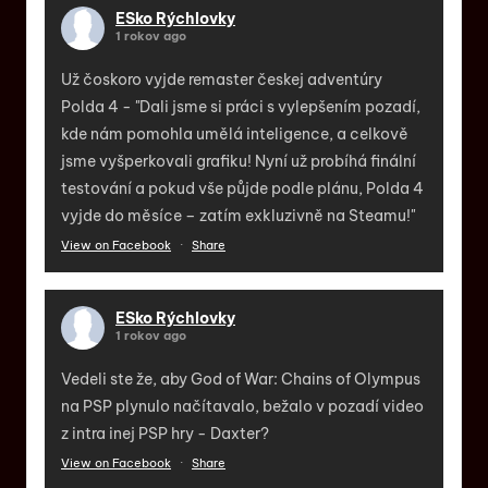
ESko Rýchlovky
1 rokov ago
Už čoskoro vyjde remaster českej adventúry
Polda 4 - "Dali jsme si práci s vylepšením pozadí,
kde nám pomohla umělá inteligence, a celkově
jsme vyšperkovali grafiku! Nyní už probíhá finální
testování a pokud vše půjde podle plánu, Polda 4
vyjde do měsíce – zatím exkluzivně na Steamu!"
View on Facebook
·
Share
ESko Rýchlovky
1 rokov ago
Vedeli ste že, aby God of War: Chains of Olympus
na PSP plynulo načítavalo, bežalo v pozadí video
z intra inej PSP hry - Daxter?
View on Facebook
·
Share