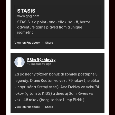
STASIS
www.gog.com
STASIS is a point-and-click, sci-fi, horror
adventure game played from a unique
isometric
View on Facebook
·
Share
ESko Rýchlovky
10 mesiacov ago
Za posledný týždeň bohužiaľ zomreli postupne 3
legendy. Diane Keaton vo veku 79 rokov (herečka
- napr. séria Krstný otec), Ace Frehley vo veku 74
rokov (gitarista KISS) a dnes aj Sam Rivers vo
veku 48 rokov (basgitarista Limp Bizkit).
View on Facebook
·
Share