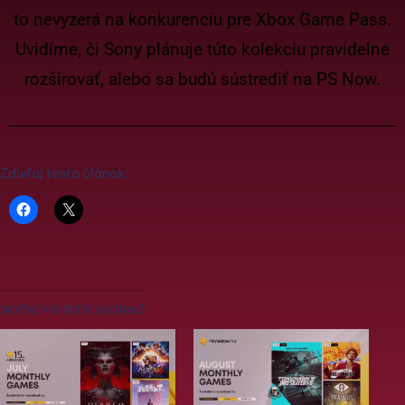
to nevyzerá na konkurenciu pre Xbox Game Pass.
Uvidíme, či Sony plánuje túto kolekciu pravidelne
rozširovať, alebo sa budú sústrediť na PS Now.
Zdieľaj tento článok:
MOŽNO VÁS BUDE ZAUJÍMAŤ