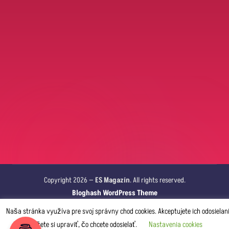
Copyright 2026 —
ES Magazín
. All rights reserved.
Bloghash WordPress Theme
Naša stránka využíva pre svoj správny chod cookies. Akceptujete ich odosielan
Môžete si upraviť, čo chcete odosielať.
Nastavenia cookies