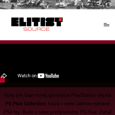
Sony pre štart novej generácie PlayStation chystá
PS Plus Collection
, ktorá v sebe zahrnie vybrané
PS4 hry. Bude v cene predplatného PS Plus. Zatiaľ