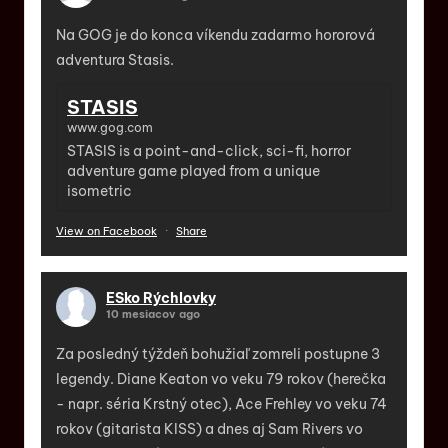
Na GOG je do konca víkendu zadarmo hororová
adventura Stasis.
STASIS
www.gog.com
STASIS is a point-and-click, sci-fi, horror
adventure game played from a unique
isometric
View on Facebook
·
Share
ESko Rýchlovky
10 mesiacov ago
Za posledný týždeň bohužiaľ zomreli postupne 3
legendy. Diane Keaton vo veku 79 rokov (herečka
- napr. séria Krstný otec), Ace Frehley vo veku 74
rokov (gitarista KISS) a dnes aj Sam Rivers vo