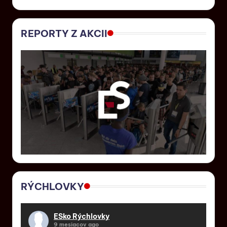
REPORTY Z AKCII
RÝCHLOVKY
ESko Rýchlovky
9 mesiacov ago