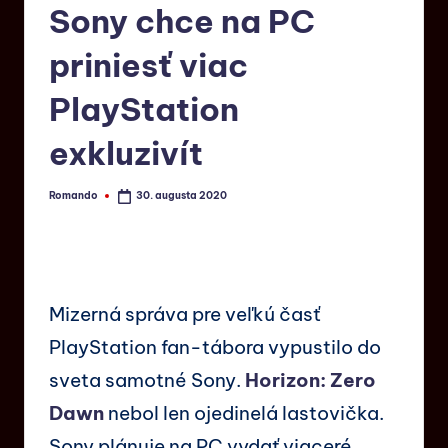
Sony chce na PC
priniesť viac
PlayStation
exkluzivít
Romando
30. augusta 2020
Mizerná správa pre veľkú časť
PlayStation fan-tábora vypustilo do
sveta samotné Sony.
Horizon: Zero
Dawn
nebol len ojedinelá lastovička.
Sony plánuje na PC vydať viaceré