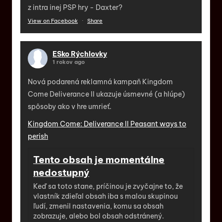
z intra inej PSP hry - Daxter?
View on Facebook
·
Share
ESko Rýchlovky
1 rokov ago
Nová podarená reklamná kampaň Kingdom
Come Deliverance II ukazuje úsmevné (a hlúpe)
spôsoby ako v hre umrieť.
Kingdom Come: Deliverance II Peasant ways to
perish
Tento obsah je momentálne
nedostupný
Keď sa toto stane, príčinou je zvyčajne to, že
vlastník zdieľal obsah iba s malou skupinou
ľudí, zmenil nastavenia, komu sa obsah
zobrazuje, alebo bol obsah odstránený.