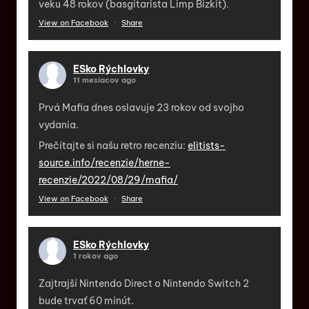
veku 48 rokov (basgitarista Limp Bizkit).
View on Facebook
·
Share
ESko Rýchlovky
11 mesiacov ago
Prvá Mafia dnes oslavuje 23 rokov od svojho
vydania.
Prečítajte si našu retro recenziu:
elitists-
source.info/recenzie/herne-
recenzie/2022/08/29/mafia/
View on Facebook
·
Share
ESko Rýchlovky
1 rokov ago
Zajtrajší Nintendo Direct o Nintendo Switch 2
bude trvať 60 minút.