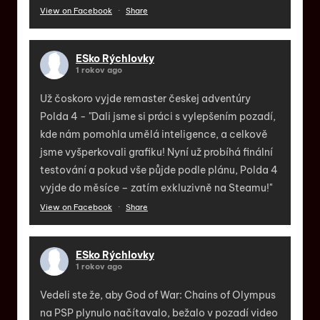
View on Facebook
·
Share
ESko Rýchlovky
1 rokov ago
Už čoskoro vyjde remaster českej adventúry
Polda 4 - "Dali jsme si práci s vylepšením pozadí,
kde nám pomohla umělá inteligence, a celkově
jsme vyšperkovali grafiku! Nyní už probíhá finální
testování a pokud vše půjde podle plánu, Polda 4
vyjde do měsíce – zatím exkluzivně na Steamu!"
View on Facebook
·
Share
ESko Rýchlovky
1 rokov ago
Vedeli ste že, aby God of War: Chains of Olympus
na PSP plynulo načítavalo, bežalo v pozadí video