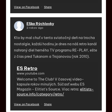
View on Facebook
·
Share
ESko Rýchlovky
2 rokov ago
Kto by mal chuť v tento sviatočný deň na trocha
nostalgie, každú hodinu je dnes na náš retro kanál
nahraný diel herného TV programu RE-PLAY, ešte
z čias pred Tukanom a Trojanovou (rok 2010).
ES Retro
www.youtube.com
Welcome to The Club! V časovej video-
kapsule rokov minulých. Súčasť webu ES
Magazín - Elitist's Source. Viac retra:
elitists-
source.info/category/retro/
View on Facebook
·
Share