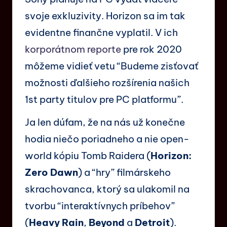
svoje exkluzivity. Horizon sa im tak
evidentne finančne vyplatil. V ich
korporátnom reporte
pre rok 2020
môžeme vidieť vetu “Budeme zisťovať
možnosti ďalšieho rozšírenia našich
1st party titulov pre PC platformu”.
Ja len dúfam, že na nás už konečne
hodia niečo poriadneho a nie open-
world kópiu Tomb Raidera (
Horizon:
Zero Dawn
) a “hry” filmárskeho
skrachovanca, ktorý sa ulakomil na
tvorbu “interaktívnych príbehov”
(
Heavy Rain
,
Beyond
a
Detroit
).