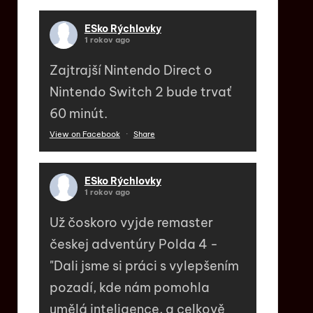
ESko Rýchlovky
1 rokov ago
Zajtrajší Nintendo Direct o
Nintendo Switch 2 bude trvať
60 minút.
View on Facebook
·
Share
ESko Rýchlovky
1 rokov ago
Už čoskoro vyjde remaster
českej adventúry Polda 4 -
"Dali jsme si práci s vylepšením
pozadí, kde nám pomohla
umělá inteligence, a celkově