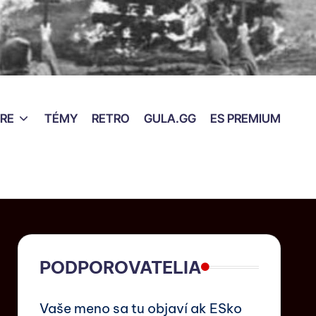
RE
TÉMY
RETRO
GULA.GG
ES PREMIUM
PODPOROVATELIA
Vaše meno sa tu objaví ak ESko