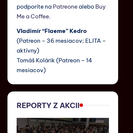
podporíte na
Patreone
alebo
Buy
Me a Coffee
.
Vladimír “Flaeme” Kedro
(Patreon – 36 mesiacov; ELITA –
aktívny)
Tomáš Kolárik (Patreon – 14
mesiacov)
REPORTY Z AKCII