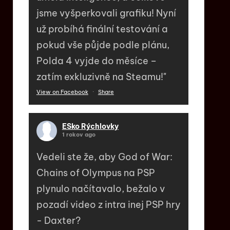
jsme vyšperkovali grafiku! Nyní
už probíhá finální testování a
pokud vše půjde podle plánu,
Polda 4 vyjde do měsíce –
zatím exkluzivně na Steamu!"
View on Facebook
·
Share
ESko Rýchlovky
1 rokov ago
Vedeli ste že, aby God of War:
Chains of Olympus na PSP
plynulo načítavalo, bežalo v
pozadí video z intra inej PSP hry
- Daxter?