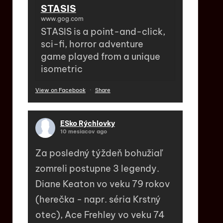
STASIS
www.gog.com
STASIS is a point-and-click,
sci-fi, horror adventure
game played from a unique
isometric
View on Facebook
·
Share
ESko Rýchlovky
10 mesiacov ago
Za posledný týždeň bohužiaľ
zomreli postupne 3 legendy.
Diane Keaton vo veku 79 rokov
(herečka - napr. séria Krstný
otec), Ace Frehley vo veku 74