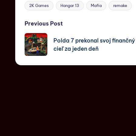
2K Games
Hangar 13
Mafia
remake
Previous Post
Polda 7 prekonal svoj finančný
cieľ za jeden deň