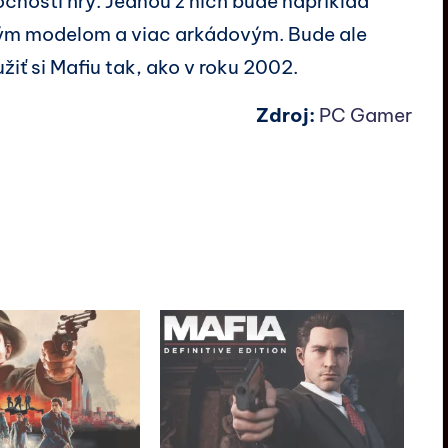
ročnosti hry. Jednou z nich bude napríklad
ým modelom a viac arkádovým. Bude ale
iť si Mafiu tak, ako v roku 2002.
Zdroj:
PC Gamer