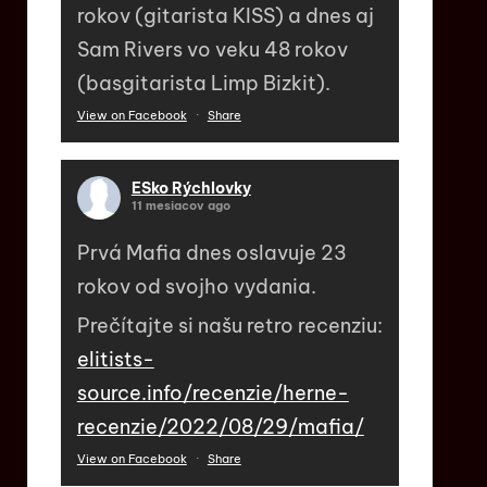
rokov (gitarista KISS) a dnes aj
Sam Rivers vo veku 48 rokov
(basgitarista Limp Bizkit).
View on Facebook
·
Share
ESko Rýchlovky
11 mesiacov ago
Prvá Mafia dnes oslavuje 23
rokov od svojho vydania.
Prečítajte si našu retro recenziu:
elitists-
source.info/recenzie/herne-
recenzie/2022/08/29/mafia/
View on Facebook
·
Share