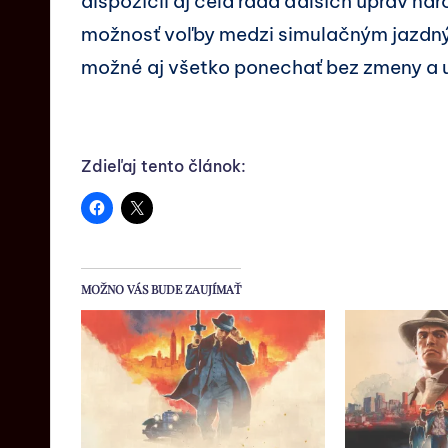
dispozícii aj celá rada ďalších úprav ná
možnosť voľby medzi simulačným jazdn
možné aj všetko ponechať bez zmeny a už
Zdieľaj tento článok:
MOŽNO VÁS BUDE ZAUJÍMAŤ