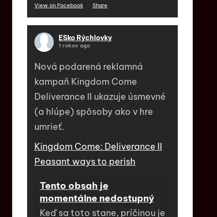
View on Facebook
·
Share
ESko Rýchlovky
1 rokov ago
Nová podarená reklamná
kampaň Kingdom Come
Deliverance II ukazuje úsmevné
(a hlúpe) spôsoby ako v hre
umrieť.
Kingdom Come: Deliverance II
Peasant ways to perish
Tento obsah je
momentálne nedostupný
Keď sa toto stane, príčinou je