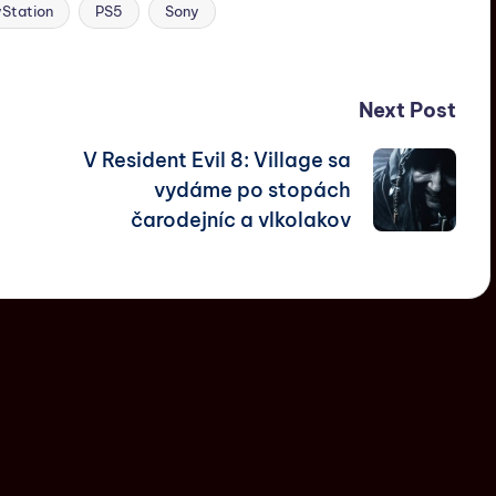
yStation
PS5
Sony
Next Post
V Resident Evil 8: Village sa
vydáme po stopách
čarodejníc a vlkolakov