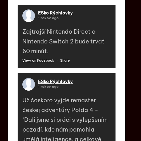
ESko Rýchlovky
1 rokov ago
Zajtrajší Nintendo Direct o
Nintendo Switch 2 bude trvať
60 minút.
View on Facebook
·
Share
ESko Rýchlovky
1 rokov ago
Už čoskoro vyjde remaster
českej adventúry Polda 4 -
"Dali jsme si práci s vylepšením
pozadí, kde nám pomohla
umělá inteligence, a celkově