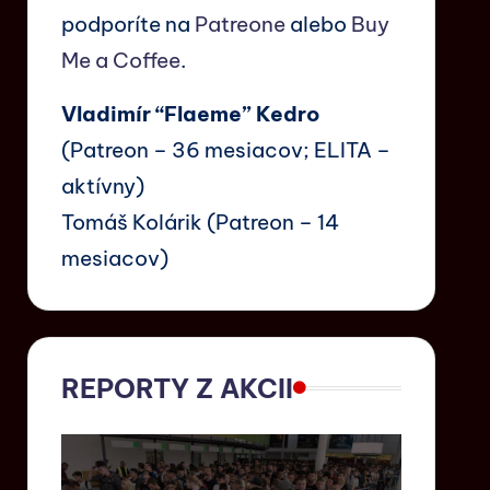
podporíte na
Patreone
alebo
Buy
Me a Coffee
.
Vladimír “Flaeme” Kedro
(Patreon – 36 mesiacov; ELITA –
aktívny)
Tomáš Kolárik (Patreon – 14
mesiacov)
REPORTY Z AKCII