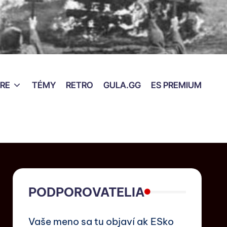
RE
TÉMY
RETRO
GULA.GG
ES PREMIUM
PODPOROVATELIA
Vaše meno sa tu objaví ak ESko