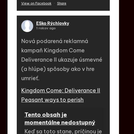
View on Facebook
·
Share
ESko Rýchlovky
1 rokov ago
Nová podarená reklamná
kampaň Kingdom Come
Deliverance II ukazuje úsmevné
(a hlúpe) spôsoby ako v hre
umrieť.
Kingdom Come: Deliverance II
Peasant ways to perish
Tento obsah je
momentálne nedostupný
Keď sa toto stane, príčinou je