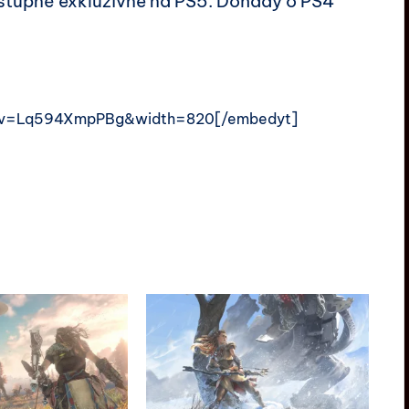
stupné exkluzívne na PS5. Dohady o PS4
h?v=Lq594XmpPBg&width=820[/embedyt]