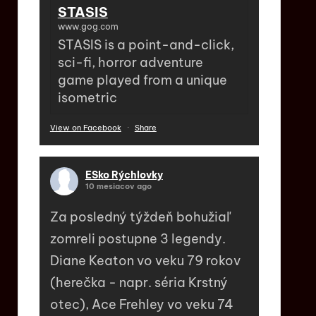
STASIS
www.gog.com
STASIS is a point-and-click,
sci-fi, horror adventure
game played from a unique
isometric
View on Facebook
·
Share
ESko Rýchlovky
10 mesiacov ago
Za posledný týždeň bohužiaľ
zomreli postupne 3 legendy.
Diane Keaton vo veku 79 rokov
(herečka - napr. séria Krstný
otec), Ace Frehley vo veku 74