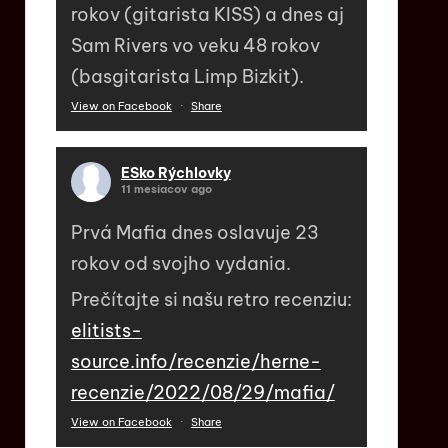
rokov (gitarista KISS) a dnes aj
Sam Rivers vo veku 48 rokov
(basgitarista Limp Bizkit).
View on Facebook
·
Share
ESko Rýchlovky
11 mesiacov ago
Prvá Mafia dnes oslavuje 23
rokov od svojho vydania.
Prečítajte si našu retro recenziu:
elitists-
source.info/recenzie/herne-
recenzie/2022/08/29/mafia/
View on Facebook
·
Share