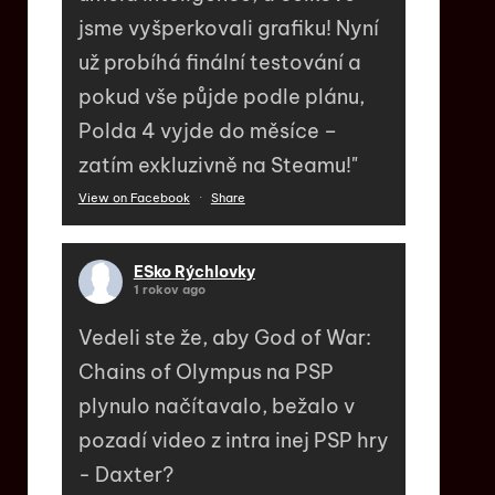
jsme vyšperkovali grafiku! Nyní
už probíhá finální testování a
pokud vše půjde podle plánu,
Polda 4 vyjde do měsíce –
zatím exkluzivně na Steamu!"
View on Facebook
·
Share
ESko Rýchlovky
1 rokov ago
Vedeli ste že, aby God of War:
Chains of Olympus na PSP
plynulo načítavalo, bežalo v
pozadí video z intra inej PSP hry
- Daxter?