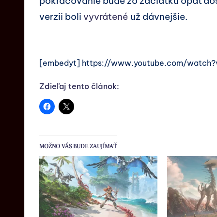
pokračovanie bude zo začiatku opäť do
verzii boli
vyvrátené
už dávnejšie.
[embedyt] https://www.youtube.com/watc
Zdieľaj tento článok:
MOŽNO VÁS BUDE ZAUJÍMAŤ