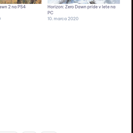
awn 2 na PS4
Horizon: Zero Dawn príde v lete na
PC
0
10. marca 2020