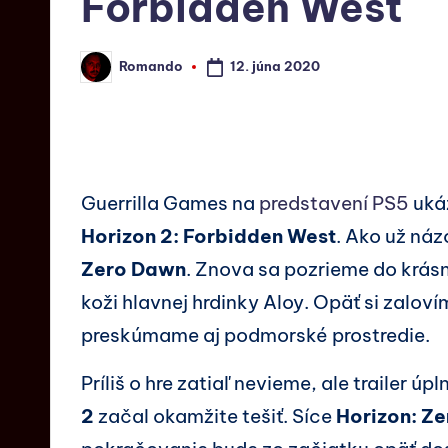
Forbidden West
12. júna 2020
Romando
Guerrilla Games na
predstavení PS5
ukáz
Horizon 2: Forbidden West
. Ako už ná
Zero Dawn
. Znova sa pozrieme do krás
koži hlavnej hrdinky Aloy. Opäť si zalo
preskúmame aj podmorské prostredie.
Príliš o hre zatiaľ nevieme, ale trailer ú
2
začal okamžite tešiť. Síce
Horizon: Z