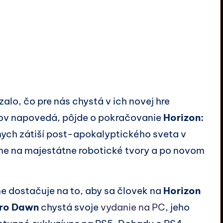
alo, čo pre nás chystá v ich novej hre
zov napovedá, pôjde o pokračovanie
Horizon:
nych zátiší post-apokalyptického sveta v
víme na majestátne robotické tvory a po novom
plne dostačuje na to, aby sa človek na
Horizon
ero Dawn
chystá svoje
vydanie na PC
, jeho