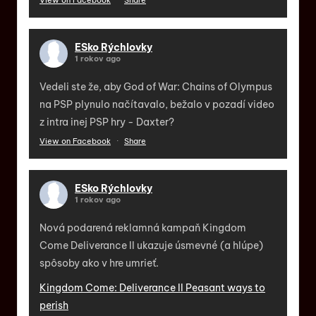
ESko Rýchlovky
1 rokov ago
Vedeli ste že, aby God of War: Chains of Olympus
na PSP plynulo načítavalo, bežalo v pozadí video
z intra inej PSP hry - Daxter?
View on Facebook
·
Share
ESko Rýchlovky
1 rokov ago
Nová podarená reklamná kampaň Kingdom
Come Deliverance II ukazuje úsmevné (a hlúpe)
spôsoby ako v hre umrieť.
Kingdom Come: Deliverance II Peasant ways to
perish