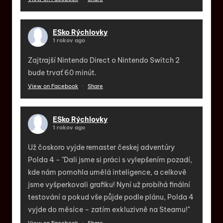
ESko Rýchlovky
1 rokov ago
Zajtrajší Nintendo Direct o Nintendo Switch 2
bude trvať 60 minút.
View on Facebook
·
Share
ESko Rýchlovky
1 rokov ago
Už čoskoro vyjde remaster českej adventúry
Polda 4 - "Dali jsme si práci s vylepšením pozadí,
kde nám pomohla umělá inteligence, a celkově
jsme vyšperkovali grafiku! Nyní už probíhá finální
testování a pokud vše půjde podle plánu, Polda 4
vyjde do měsíce – zatím exkluzivně na Steamu!"
View on Facebook
·
Share