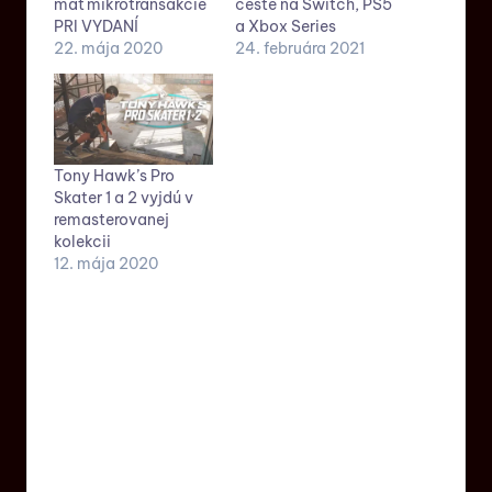
mať mikrotransakcie
ceste na Switch, PS5
PRI VYDANÍ
a Xbox Series
22. mája 2020
24. februára 2021
Tony Hawk’s Pro
Skater 1 a 2 vyjdú v
remasterovanej
kolekcii
12. mája 2020