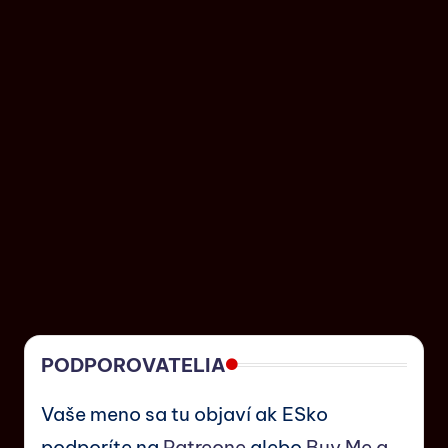
PODPOROVATELIA
Vaše meno sa tu objaví ak ESko
podporíte na
Patreone
alebo
Buy Me a