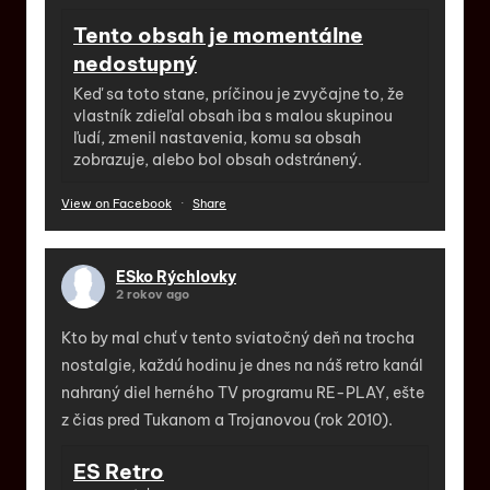
Tento obsah je momentálne
nedostupný
Keď sa toto stane, príčinou je zvyčajne to, že
vlastník zdieľal obsah iba s malou skupinou
ľudí, zmenil nastavenia, komu sa obsah
zobrazuje, alebo bol obsah odstránený.
View on Facebook
·
Share
ESko Rýchlovky
2 rokov ago
Kto by mal chuť v tento sviatočný deň na trocha
nostalgie, každú hodinu je dnes na náš retro kanál
nahraný diel herného TV programu RE-PLAY, ešte
z čias pred Tukanom a Trojanovou (rok 2010).
ES Retro