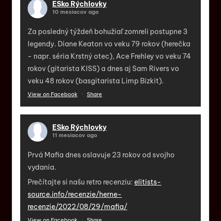
ESko Rýchlovky
10 mesiacov ago
Za posledný týždeň bohužiaľ zomreli postupne 3
legendy. Diane Keaton vo veku 79 rokov (herečka
- napr. séria Krstný otec), Ace Frehley vo veku 74
rokov (gitarista KISS) a dnes aj Sam Rivers vo
veku 48 rokov (basgitarista Limp Bizkit).
View on Facebook
·
Share
ESko Rýchlovky
11 mesiacov ago
Prvá Mafia dnes oslavuje 23 rokov od svojho
vydania.
Prečítajte si našu retro recenziu:
elitists-
source.info/recenzie/herne-
recenzie/2022/08/29/mafia/
View on Facebook
·
Share