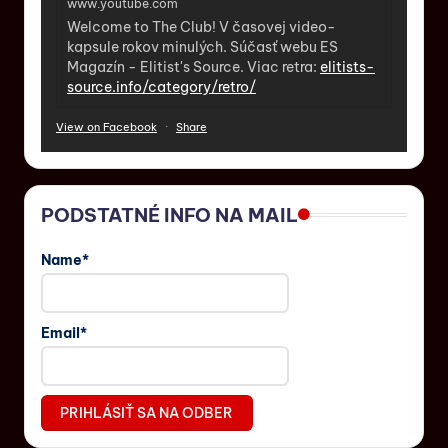
www.youtube.com
Welcome to The Club! V časovej video-
kapsule rokov minulých. Súčasť webu ES
Magazín - Elitist's Source. Viac retra:
elitists-
source.info/category/retro/
View on Facebook
·
Share
PODSTATNÉ INFO NA MAIL
Name*
Email*