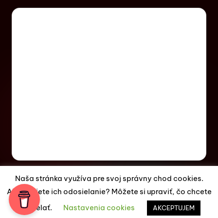
Naša stránka využíva pre svoj správny chod cookies.
Akceptujete ich odosielanie? Môžete si upraviť, čo chcete
Copyright 2026 —
ES Magazín
. All rights reserved.
odosielať.
Nastavenia cookies
Bloghash WordPress Theme
AKCEPTUJEM