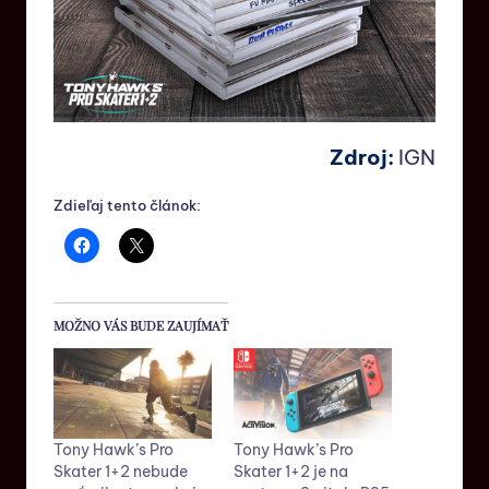
Zdroj:
IGN
Zdieľaj tento článok:
MOŽNO VÁS BUDE ZAUJÍMAŤ
Tony Hawk’s Pro
Tony Hawk’s Pro
Skater 1+2 nebude
Skater 1+2 je na