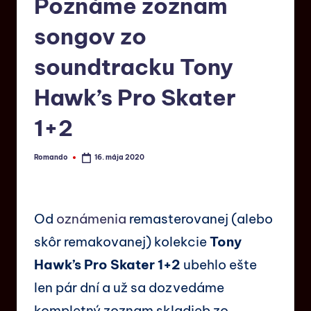
Poznáme zoznam
songov zo
soundtracku Tony
Hawk’s Pro Skater
1+2
Romando
16. mája 2020
Od
oznámenia
remasterovanej (alebo
skôr remakovanej) kolekcie
Tony
Hawk’s Pro Skater 1+2
ubehlo ešte
len pár dní a už sa dozvedáme
kompletný zoznam skladieb zo