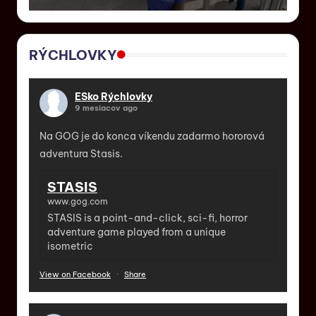
RÝCHLOVKY
ESko Rýchlovky
9 mesiacov ago
Na GOG je do konca víkendu zadarmo hororová
adventura Stasis.
STASIS
www.gog.com
STASIS is a point-and-click, sci-fi, horror
adventure game played from a unique
isometric
View on Facebook
·
Share