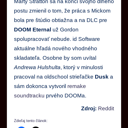
Marty Stratton sa na konci svojho dlhého
postu zmienil o tom, že práca s Mickom
bola pre štúdio obtiažna a na DLC pre
DOOM Eternal
už Gordon
spolupracovať nebude. id Software
aktuálne hľadá nového vhodného
skladateľa. Osobne by som uvítal
Andrewa Hulshulta
, ktorý v minulosti
pracoval na oldschool strieľačke
Dusk
a
sám dokonca vytvoril
remake
soundtracku
prvého DOOMa.
Zdroj:
Reddit
Zdieľaj tento článok: