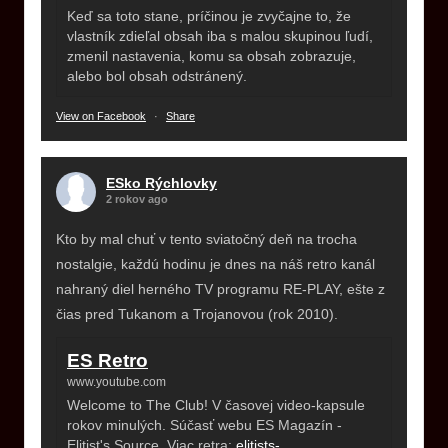
Keď sa toto stane, príčinou je zvyčajne to, že
vlastník zdieľal obsah iba s malou skupinou ľudí,
zmenil nastavenia, komu sa obsah zobrazuje,
alebo bol obsah odstránený.
View on Facebook
·
Share
ESko Rýchlovky
2 rokov ago
Kto by mal chuť v tento sviatočný deň na trocha
nostalgie, každú hodinu je dnes na náš retro kanál
nahraný diel herného TV programu RE-PLAY, ešte z
čias pred Tukanom a Trojanovou (rok 2010).
ES Retro
www.youtube.com
Welcome to The Club! V časovej video-kapsule
rokov minulých. Súčasť webu ES Magazín -
Elitist's Source. Viac retra:
elitists-