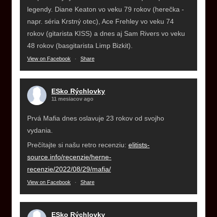
legendy. Diane Keaton vo veku 79 rokov (herečka -
napr. séria Krstný otec), Ace Frehley vo veku 74
rokov (gitarista KISS) a dnes aj Sam Rivers vo veku
48 rokov (basgitarista Limp Bizkit).
View on Facebook
·
Share
ESko Rýchlovky
11 mesiacov ago
Prvá Mafia dnes oslavuje 23 rokov od svojho
vydania.
Prečítajte si našu retro recenziu:
elitists-
source.info/recenzie/herne-
recenzie/2022/08/29/mafia/
View on Facebook
·
Share
ESko Rýchlovky