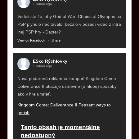
1 rokov ago
Vedeli ste že, aby God of War: Chains of Olympus na
PSP plynulo načítavalo, bežalo v pozadí video z intra
inej PSP hry - Daxter?
View on Facebook
·
Share
ESko Rýchlovky
1 rokov ago
Nová podarená reklamná kampaň Kingdom Come
Deliverance II ukazuje úsmevné (a hlúpe) spôsoby
ako v hre umrieť.
Kingdom Come: Deliverance II Peasant ways to
perish
Tento obsah je momentálne
nedostupný