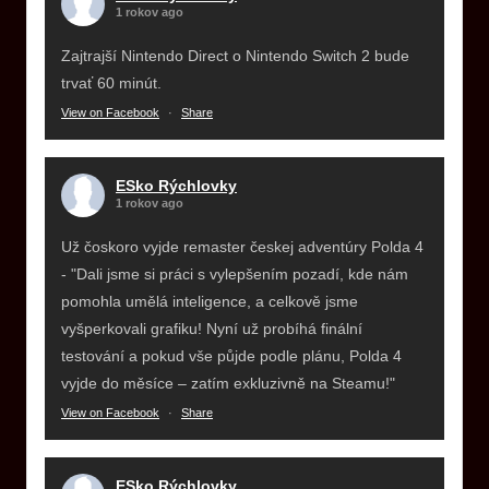
1 rokov ago
Zajtrajší Nintendo Direct o Nintendo Switch 2 bude
trvať 60 minút.
View on Facebook
·
Share
ESko Rýchlovky
1 rokov ago
Už čoskoro vyjde remaster českej adventúry Polda 4
- "Dali jsme si práci s vylepšením pozadí, kde nám
pomohla umělá inteligence, a celkově jsme
vyšperkovali grafiku! Nyní už probíhá finální
testování a pokud vše půjde podle plánu, Polda 4
vyjde do měsíce – zatím exkluzivně na Steamu!"
View on Facebook
·
Share
ESko Rýchlovky