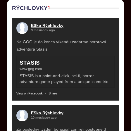
RÝCHLOVKY
ESko Rýchlovky
9 mesiacov ago
Na GOG je do konca víkendu zadarmo hororová
adventura Stasis.
STASIS
www.gog.com
STASIS is a point-and-click, sci-fi, horror
adventure game played from a unique isometric
View on Facebook
·
Share
ESko Rýchlovky
10 mesiacov ago
Za posledný týždeň bohužiaľ zomreli postupne 3