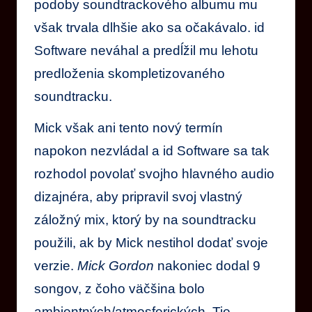
podoby soundtrackového albumu mu
však trvala dlhšie ako sa očakávalo. id
Software neváhal a predĺžil mu lehotu
predloženia skompletizovaného
soundtracku.
Mick však ani tento nový termín
napokon nezvládal a id Software sa tak
rozhodol povolať svojho hlavného audio
dizajnéra, aby pripravil svoj vlastný
záložný mix, ktorý by na soundtracku
použili, ak by Mick nestihol dodať svoje
verzie.
Mick Gordon
nakoniec dodal 9
songov, z čoho väčšina bolo
ambientných/atmosferických. Tie