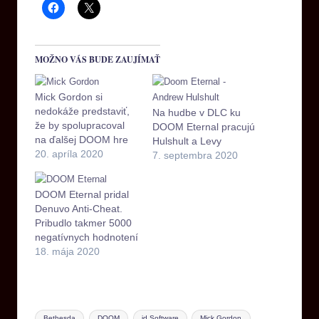
MOŽNO VÁS BUDE ZAUJÍMAŤ
Mick Gordon si
nedokáže predstaviť,
Na hudbe v DLC ku
že by spolupracoval
DOOM Eternal pracujú
na ďalšej DOOM hre
Hulshult a Levy
20. apríla 2020
7. septembra 2020
DOOM Eternal pridal
Denuvo Anti-Cheat.
Pribudlo takmer 5000
negatívnych hodnotení
18. mája 2020
Bethesda
DOOM
id Software
Mick Gordon