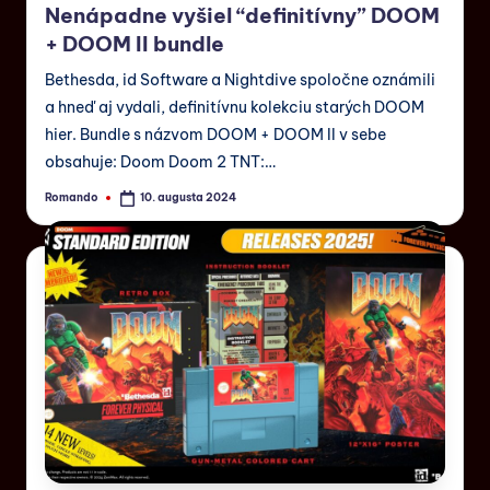
Nenápadne vyšiel “definitívny” DOOM
+ DOOM II bundle
Bethesda, id Software a Nightdive spoločne oznámili
a hneď aj vydali, definitívnu kolekciu starých DOOM
hier. Bundle s názvom DOOM + DOOM II v sebe
obsahuje: Doom Doom 2 TNT:…
Romando
10. augusta 2024