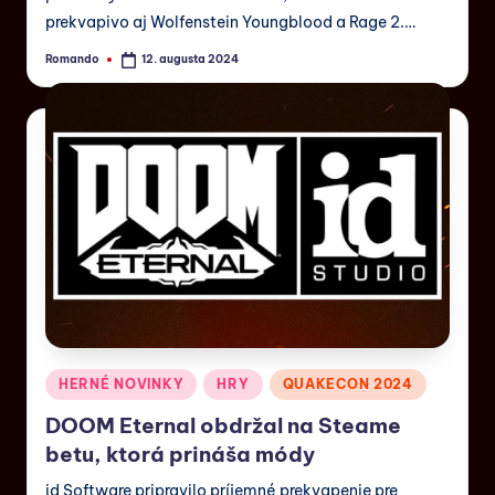
prekvapivo aj Wolfenstein Youngblood a Rage 2.…
Romando
12. augusta 2024
HERNÉ NOVINKY
HRY
QUAKECON 2024
DOOM Eternal obdržal na Steame
betu, ktorá prináša módy
id Software pripravilo príjemné prekvapenie pre