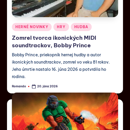
HERNÉ NOVINKY
HRY
HUDBA
Zomrel tvorca ikonických MIDI
soundtrackov, Bobby Prince
Bobby Prince, priekopník hernej hudby a autor
ikonických soundtrackov, zomrel vo veku 81 rokov.
Jeho úmrtie nastalo 16. júna 2026 a potvrdila ho
rodina.
Romando
20. júna 2026