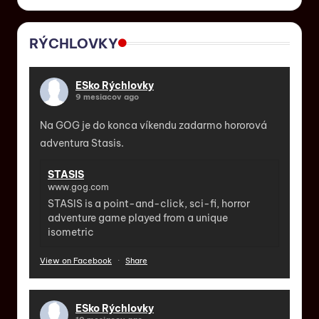
RÝCHLOVKY
ESko Rýchlovky
9 mesiacov ago
Na GOG je do konca víkendu zadarmo hororová
adventura Stasis.
STASIS
www.gog.com
STASIS is a point-and-click, sci-fi, horror
adventure game played from a unique
isometric
View on Facebook
·
Share
ESko Rýchlovky