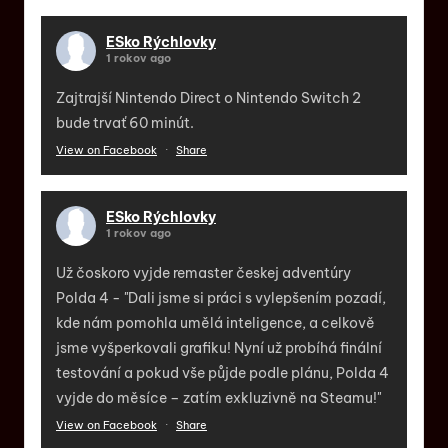
ESko Rýchlovky
1 rokov ago
Zajtrajší Nintendo Direct o Nintendo Switch 2
bude trvať 60 minút.
View on Facebook
·
Share
ESko Rýchlovky
1 rokov ago
Už čoskoro vyjde remaster českej adventúry
Polda 4 - "Dali jsme si práci s vylepšením pozadí,
kde nám pomohla umělá inteligence, a celkově
jsme vyšperkovali grafiku! Nyní už probíhá finální
testování a pokud vše půjde podle plánu, Polda 4
vyjde do měsíce – zatím exkluzivně na Steamu!"
View on Facebook
·
Share