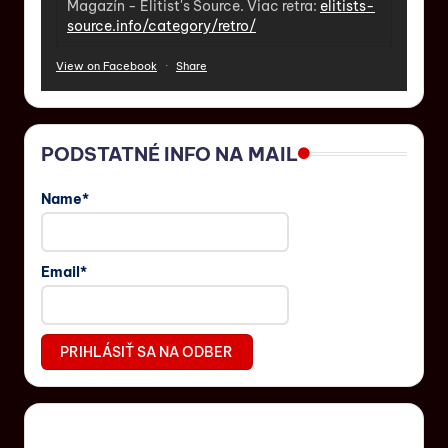
Magazín - Elitist's Source. Viac retra:
elitists-
source.info/category/retro/
View on Facebook
·
Share
PODSTATNÉ INFO NA MAIL
Name*
Email*