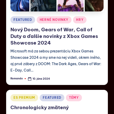
FEATURED
HERNÉ NOVINKY
HRY
Nový Doom, Gears of War, Call of
Duty a ďalšie novinky z Xbox Games
Showcase 2024
Microsoft má za sebou prezentáciu Xbox Games
Showcase 2024 a my sme na nej videli, okrem iného,
aj prvé zábery z DOOM: The Dark Ages, Gears of War:
E-Day, Call…
Romando
10. júna 2024
ES PREMIUM
FEATURED
TÉMY
Chronologicky zmätený