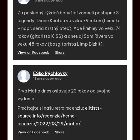
10 mesiacov ago
Za posledný týždeň bohužiaľ zomreli postupne 3
legendy. Diane Keaton vo veku 79 rokov (herečka
- napr. séria Krstný otec), Ace Frehley vo veku 74
rokov (gitarista KISS) a dnes aj Sam Rivers vo
veku 48 rokov (basgitarista Limp Bizkit).
View on Facebook
·
Share
ESko Rýchlovky
11 mesiacov ago
Prvá Mafia dnes oslavuje 23 rokov od svojho
vydania.
Prečítajte si našu retro recenziu:
elitists-
source.info/recenzie/herne-
recenzie/2022/08/29/mafia/
View on Facebook
·
Share