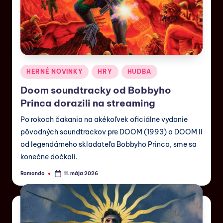
HERNÉ NOVINKY
HRY
HUDBA
Doom soundtracky od Bobbyho
Princa dorazili na streaming
Po rokoch čakania na akékoľvek oficiálne vydanie
pôvodných soundtrackov pre DOOM (1993) a DOOM II
od legendárneho skladateľa Bobbyho Princa, sme sa
konečne dočkali.
Romando
11. mája 2026