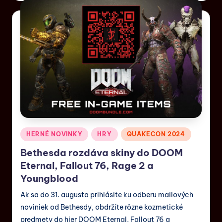
HERNÉ NOVINKY
HRY
QUAKECON 2024
Bethesda rozdáva skiny do DOOM
Eternal, Fallout 76, Rage 2 a
Youngblood
Ak sa do 31. augusta prihlásite ku odberu mailových
noviniek od Bethesdy, obdržíte rôzne kozmetické
predmety do hier DOOM Eternal, Fallout 76 a