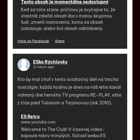
Tento obsah je momentálne nedostupný
Keď sa toto stane, príčinou je zvyčajne to, že
vlastník zdieľal obsah iba s malou skupinou
ľudí, zmenil nastavenia, komu sa obsah
zobrazuje, alebo bol obsah odstránený.
View on Facebook
·
Share
ESko Rýchlovky
2 rokov ago
Kto by mal chuť v tento sviatočný deň na trocha
nostalgie, každú hodinu je dnes na náš retro kanál
nahraný diel herného TV programu RE-PLAY, ešte
z čias pred Tukanom a Trojanovou (rok 2010).
ES Retro
www.youtube.com
Welcome to The Club! V časovej video-
kapsule rokov minulých. Súčasť webu ES