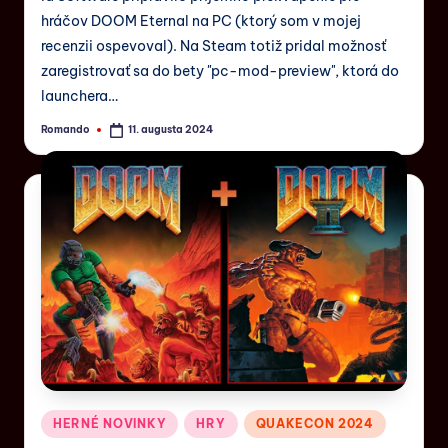
hráčov DOOM Eternal na PC (ktorý som v mojej
recenzii ospevoval). Na Steam totiž pridal možnosť
zaregistrovať sa do bety "pc-mod-preview", ktorá do
launchera…
Romando
11. augusta 2024
HERNÉ NOVINKY
HRY
QUAKECON 2024