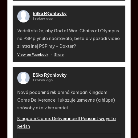
ESko Rýchlovky
1 rokov ago
Vedeli ste že, aby God of War: Chains of Olympus
na PSP plynulo načítavalo, bežalo v pozadí video
z intra inej PSP hry - Daxter?
View on Facebook
·
Share
ESko Rýchlovky
1 rokov ago
Nová podarená reklamná kampaň Kingdom
Come Deliverance II ukazuje úsmevné (a hlúpe)
spôsoby ako v hre umrieť.
Kingdom Come: Deliverance II Peasant ways to
perish