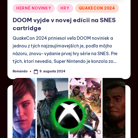
HERNÉ NOVINKY
HRY
QUAKECON 2024
DOOM vyjde v novej edícii na SNES
cartridge
QuakeCon 2024 priniesol veľa DOOM noviniek a
jednou z tých najzaujímavejších je, podľa môjho
názoru, znovu-vydanie prvej hry série na SNES. Pre
tých, ktorí nevedia, Super Nintendo je konzola zo…
Romando
9. augusta 2024