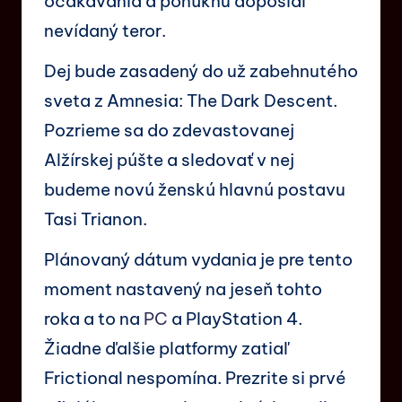
očakávania a ponúknu doposiaľ
nevídaný teror.
Dej bude zasadený do už zabehnutého
sveta z Amnesia: The Dark Descent.
Pozrieme sa do zdevastovanej
Alžírskej púšte a sledovať v nej
budeme novú ženskú hlavnú postavu
Tasi Trianon.
Plánovaný dátum vydania je pre tento
moment nastavený na jeseň tohto
roka a to na
PC
a PlayStation 4.
Žiadne ďalšie platformy zatiaľ
Frictional nespomína. Prezrite si prvé