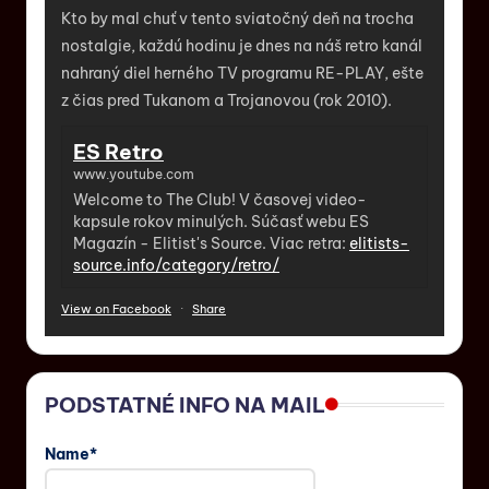
Kto by mal chuť v tento sviatočný deň na trocha
nostalgie, každú hodinu je dnes na náš retro kanál
nahraný diel herného TV programu RE-PLAY, ešte
z čias pred Tukanom a Trojanovou (rok 2010).
ES Retro
www.youtube.com
Welcome to The Club! V časovej video-
kapsule rokov minulých. Súčasť webu ES
Magazín - Elitist's Source. Viac retra:
elitists-
source.info/category/retro/
View on Facebook
·
Share
PODSTATNÉ INFO NA MAIL
Name*