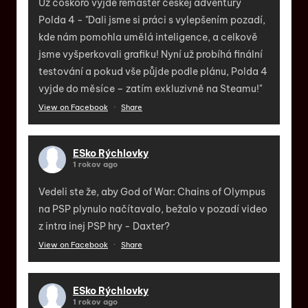
Už čoskoro vyjde remaster českej adventúry
Polda 4 - "Dali jsme si práci s vylepšením pozadí,
kde nám pomohla umělá inteligence, a celkově
jsme vyšperkovali grafiku! Nyní už probíhá finální
testování a pokud vše půjde podle plánu, Polda 4
vyjde do měsíce – zatím exkluzivně na Steamu!"
View on Facebook
·
Share
ESko Rýchlovky
1 rokov ago
Vedeli ste že, aby God of War: Chains of Olympus
na PSP plynulo načítavalo, bežalo v pozadí video
z intra inej PSP hry - Daxter?
View on Facebook
·
Share
ESko Rýchlovky
1 rokov ago