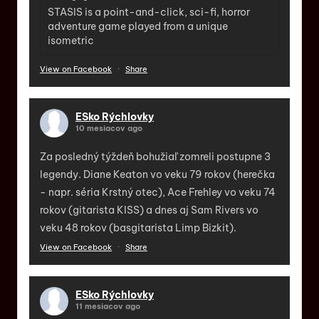
STASIS is a point-and-click, sci-fi, horror
adventure game played from a unique
isometric
View on Facebook
·
Share
ESko Rýchlovky
10 mesiacov ago
Za posledný týždeň bohužiaľ zomreli postupne 3
legendy. Diane Keaton vo veku 79 rokov (herečka
- napr. séria Krstný otec), Ace Frehley vo veku 74
rokov (gitarista KISS) a dnes aj Sam Rivers vo
veku 48 rokov (basgitarista Limp Bizkit).
View on Facebook
·
Share
ESko Rýchlovky
11 mesiacov ago