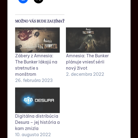
MOŽNO VÁS BUDE ZAUJÍMAŤ
Zábery z Amnesia:
Amnesia: The Bunker
The Bunker lákajú na
plánuje vniesť sérii
stretnutie s
nový život
monštrom
2. decembra 2022
26. februára 2023
Digitálna distribúcia
Desura – jej história a
kam zmizla
10. augusta 2022