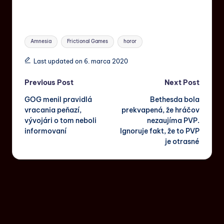
Amnesia
Frictional Games
horor
Last updated on 6. marca 2020
Previous Post
Next Post
GOG menil pravidlá
Bethesda bola
vracania peňazí,
prekvapená, že hráčov
vývojári o tom neboli
nezaujíma PVP.
informovaní
Ignoruje fakt, že to PVP
je otrasné