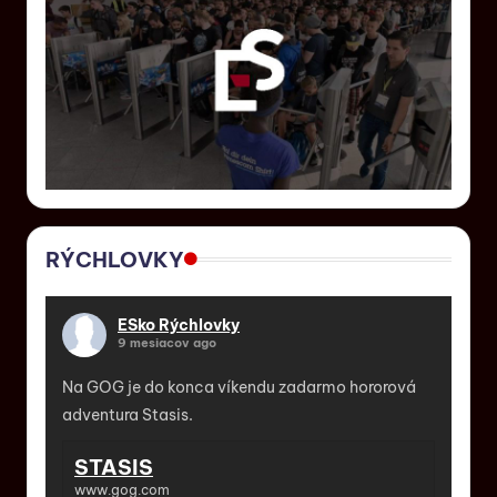
RÝCHLOVKY
ESko Rýchlovky
9 mesiacov ago
Na GOG je do konca víkendu zadarmo hororová
adventura Stasis.
STASIS
www.gog.com