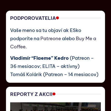
PODPOROVATELIA
Vaše meno sa tu objaví ak ESko
podporíte na
Patreone
alebo
Buy Me a
Coffee
.
Vladimír “Flaeme” Kedro
(Patreon –
36 mesiacov; ELITA – aktívny)
Tomáš Kolárik (Patreon – 14 mesiacov)
REPORTY Z AKCII