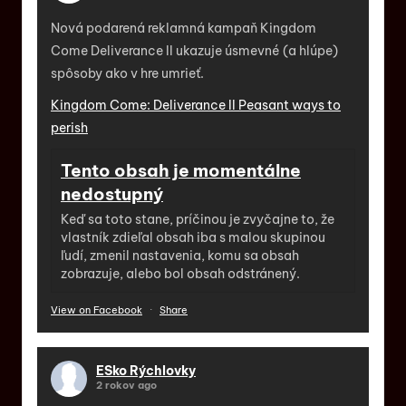
Nová podarená reklamná kampaň Kingdom
Come Deliverance II ukazuje úsmevné (a hlúpe)
spôsoby ako v hre umrieť.
Kingdom Come: Deliverance II Peasant ways to
perish
Tento obsah je momentálne
nedostupný
Keď sa toto stane, príčinou je zvyčajne to, že
vlastník zdieľal obsah iba s malou skupinou
ľudí, zmenil nastavenia, komu sa obsah
zobrazuje, alebo bol obsah odstránený.
View on Facebook
·
Share
ESko Rýchlovky
2 rokov ago