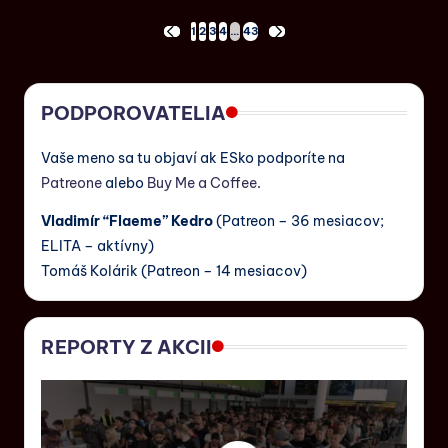
1
2
3
4
…
43
PODPOROVATELIA
Vaše meno sa tu objaví ak ESko podporíte na
Patreone
alebo
Buy Me a Coffee
.
Vladimír “Flaeme” Kedro
(Patreon – 36 mesiacov;
ELITA – aktívny)
Tomáš Kolárik (Patreon – 14 mesiacov)
REPORTY Z AKCII