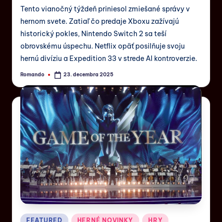
Tento vianočný týždeň priniesol zmiešané správy v
hernom svete. Zatiaľ čo predaje Xboxu zažívajú
historický pokles, Nintendo Switch 2 sa teší
obrovskému úspechu. Netflix opäť posilňuje svoju
hernú divíziu a Expedition 33 v strede AI kontroverzie.
Romando
23. decembra 2025
FEATURED
HERNÉ NOVINKY
HRY