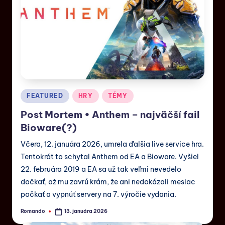
FEATURED
HRY
TÉMY
Post Mortem • Anthem – najväčší fail
Bioware(?)
Včera, 12. januára 2026, umrela ďalšia live service hra.
Tentokrát to schytal Anthem od EA a Bioware. Vyšiel
22. februára 2019 a EA sa už tak veľmi nevedelo
dočkať, až mu zavrú krám, že ani nedokázali mesiac
počkať a vypnúť servery na 7. výročie vydania.
Romando
13. januára 2026