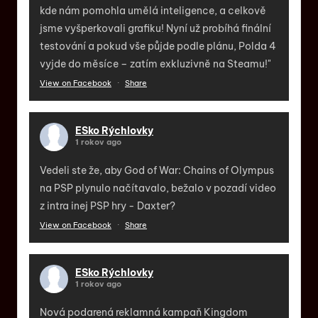
kde nám pomohla umělá inteligence, a celkově
jsme vyšperkovali grafiku! Nyní už probíhá finální
testování a pokud vše půjde podle plánu, Polda 4
vyjde do měsíce – zatím exkluzivně na Steamu!"
View on Facebook
·
Share
ESko Rýchlovky
1 rokov ago
Vedeli ste že, aby God of War: Chains of Olympus
na PSP plynulo načítavalo, bežalo v pozadí video
z intra inej PSP hry - Daxter?
View on Facebook
·
Share
ESko Rýchlovky
1 rokov ago
Nová podarená reklamná kampaň Kingdom