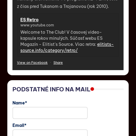
z čias pred Tukanom a Trojanovou (rok 2010).
ES Retro
www.youtube.com
Welcome to The Club! V časovej video-
kapsule rokov minulých. Súčasť webu ES
Magazín - Elitist's Source. Viac retra:
elitists-
source.info/category/retro/
View on Facebook
·
Share
PODSTATNÉ INFO NA MAIL
Name*
Email*