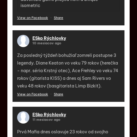
isometric
View on Facebook
·
Share
ESko Rýchlovky
10 mesiacov ago
Za posledný týždeň bohužiaľ zomreli postupne 3
legendy. Diane Keaton vo veku 79 rokov (herečka
- napr. séria Krstný otec), Ace Frehley vo veku 74
rokov (gitarista KISS) a dnes aj Sam Rivers vo
veku 48 rokov (basgitarista Limp Bizkit).
View on Facebook
·
Share
ESko Rýchlovky
11 mesiacov ago
Prvá Mafia dnes oslavuje 23 rokov od svojho