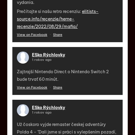
vydania.
Prečítajte si našu retro recenziu:
elitists-
source.info/recenzie/herne-
recenzie/2022/08/29/mafia/
View on Facebook
·
Share
ESko Rýchlovky
1 rokov ago
Zajtrajší Nintendo Direct o Nintendo Switch 2
bude trvať 60 minút.
View on Facebook
·
Share
ESko Rýchlovky
1 rokov ago
Už čoskoro vyjde remaster českej adventúry
Polda 4 - "Dali jsme si práci s vylepšením pozadí,