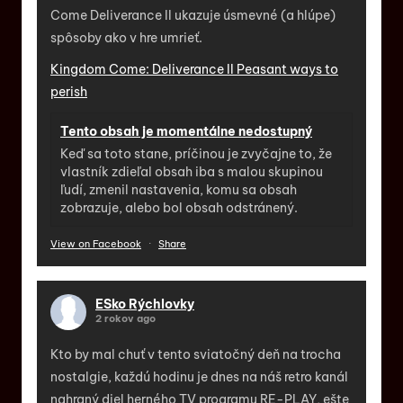
Come Deliverance II ukazuje úsmevné (a hlúpe)
spôsoby ako v hre umrieť.
Kingdom Come: Deliverance II Peasant ways to
perish
Tento obsah je momentálne nedostupný
Keď sa toto stane, príčinou je zvyčajne to, že
vlastník zdieľal obsah iba s malou skupinou
ľudí, zmenil nastavenia, komu sa obsah
zobrazuje, alebo bol obsah odstránený.
View on Facebook
·
Share
ESko Rýchlovky
2 rokov ago
Kto by mal chuť v tento sviatočný deň na trocha
nostalgie, každú hodinu je dnes na náš retro kanál
nahraný diel herného TV programu RE-PLAY, ešte