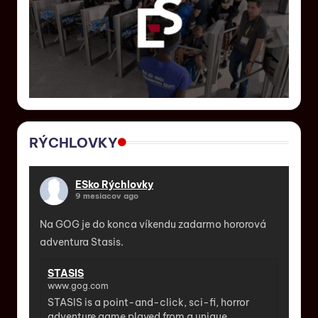
RÝCHLOVKY
ESko Rýchlovky
9 mesiacov ago
Na GOG je do konca víkendu zadarmo hororová
adventura Stasis.
STASIS
www.gog.com
STASIS is a point-and-click, sci-fi, horror
adventure game played from a unique