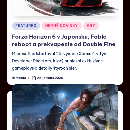
FEATURED
HERNÉ NOVINKY
HRY
Forza Horizon 6 v Japonsku, Fable
reboot a prekvapenie od Double Fine
Microsoft odštartoval 25. výročie Xboxu štvrtým
Developer Directom, ktorý priniesol exkluzívne
gameplaye a detaily štyroch hier.
Romando
22. januára 2026