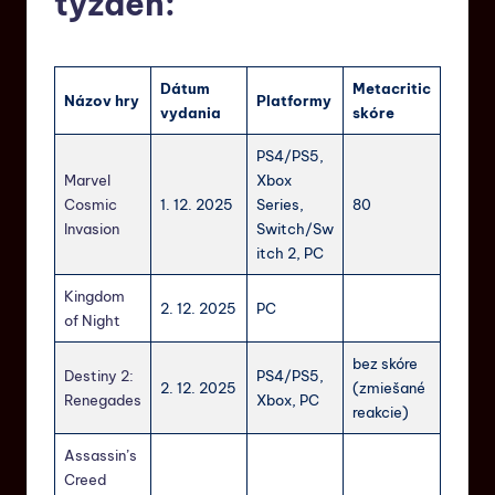
týždeň:
Dátum
Metacritic
Názov hry
Platformy
vydania
skóre
PS4/PS5,
Marvel
Xbox
Cosmic
1. 12. 2025
Series,
80
Invasion
Switch/Sw
itch 2, PC
Kingdom
2. 12. 2025
PC
of Night
bez skóre
Destiny 2:
PS4/PS5,
2. 12. 2025
(zmiešané
Renegades
Xbox, PC
reakcie)
Assassin’s
Creed