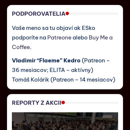
PODPOROVATELIA
Vaše meno sa tu objaví ak ESko
podporíte na
Patreone
alebo
Buy Me a
Coffee
.
Vladimír “Flaeme” Kedro
(Patreon –
36 mesiacov; ELITA – aktívny)
Tomáš Kolárik (Patreon – 14 mesiacov)
REPORTY Z AKCII