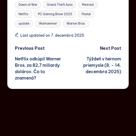
Dawn of War
Grand Theft Auto
Metroid
Netflix
PC Gaming Show 2025
Postal
update
Warhammer
Warner Bros.
Last updated on 7. decembra 2025
Previous Post
Next Post
Netflix odkúpil Warner
Týždeň v hernom
Bros. za 82,7 miliardy
priemysle (8. – 14.
dolárov. Čo to
decembra 2025)
znamená?