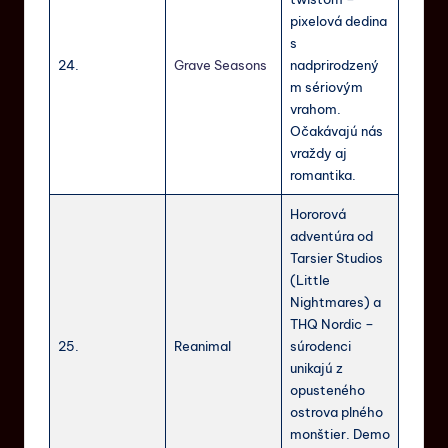
pixelová dedina
s
24.
Grave Seasons
nadprirodzený
m sériovým
vrahom.
Očakávajú nás
vraždy aj
romantika.
Hororová
adventúra od
Tarsier Studios
(Little
Nightmares) a
THQ Nordic –
25.
Reanimal
súrodenci
unikajú z
opusteného
ostrova plného
monštier. Demo