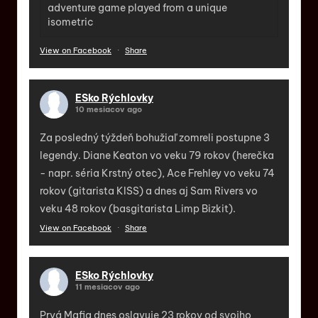
adventure game played from a unique
isometric
View on Facebook
·
Share
ESko Rýchlovky
10 mesiacov ago
Za posledný týždeň bohužiaľ zomreli postupne 3
legendy. Diane Keaton vo veku 79 rokov (herečka
- napr. séria Krstný otec), Ace Frehley vo veku 74
rokov (gitarista KISS) a dnes aj Sam Rivers vo
veku 48 rokov (basgitarista Limp Bizkit).
View on Facebook
·
Share
ESko Rýchlovky
11 mesiacov ago
Prvá Mafia dnes oslavuje 23 rokov od svojho