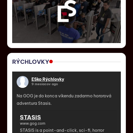
RÝCHLOVKY
ESko Rýchlovky
9 mesiacov ago
Na GOG je do konca víkendu zadarmo hororová
adventura Stasis.
STASIS
www.gog.com
STASIS is a point-and-click, sci-fi, horror