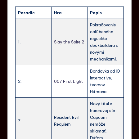
Poradie
Hra
Popis
Pokračovanie
obľúbeného
roguelike
1.
Slay the Spire 2
deckbuildera s
novými
mechanikami.
Bondovka od IO
Interactive,
2.
007 First Light
tvorcov
Hitmana.
Nový titul v
hororovej sérii
Resident Evil
Capcom
7.
Requiem
nemôže
sklamať.
Dúfam…