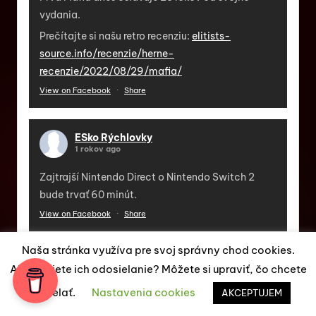
vydania.
Prečítajte si našu retro recenziu:
elitists-
source.info/recenzie/herne-
recenzie/2022/08/29/mafia/
View on Facebook
·
Share
ESko Rýchlovky
1 rokov ago
Zajtrajší Nintendo Direct o Nintendo Switch 2
bude trvať 60 minút.
View on Facebook
·
Share
Naša stránka využíva pre svoj správny chod cookies.
ESko Rýchlovky
Akceptujete ich odosielanie? Môžete si upraviť, čo chcete
1 rokov ago
odosielať.
Nastavenia cookies
AKCEPTUJEM
Už čoskoro vyjde remaster českej adventúry