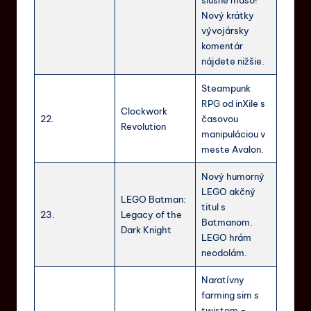
Nový krátky
vývojársky
komentár
nájdete nižšie.
Steampunk
RPG od inXile s
Clockwork
22.
časovou
Revolution
manipuláciou v
meste Avalon.
Nový humorný
LEGO akčný
LEGO Batman:
titul s
23.
Legacy of the
Batmanom.
Dark Knight
LEGO hrám
neodolám.
Naratívny
farming sim s
twistom –