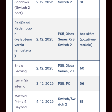
Shadows
2. 12. 2025
Switch 2
81
(Switch 2
port)
Red Dead
Redemptio
n
PS5, Xbox
bez skóre
(vylepšená
2. 12. 2025
Series X/S,
(pozitívne
verzia
Switch 2
reakcie)
remastera
)
She’s
PS5, Xbox
2. 12. 2025
60
Leaving
Series, PC
Let It Die:
3. 12. 2025
PS5, PC
56
Inferno
Metroid
Switch/Sw
Prime 4:
4. 12. 2025
81
itch 2
Beyond