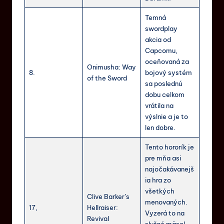
Temná
swordplay
akcia od
Capcomu,
oceňovaná za
Onimusha: Way
8.
bojový systém
of the Sword
sa poslednú
dobu celkom
vrátila na
výslnie a je to
len dobre.
Tento hororík je
pre mňa asi
najočakávanejš
ia hra zo
všetkých
Clive Barker’s
menovaných.
17,
Hellraiser:
Vyzerá to na
Revival
slušné mäso!