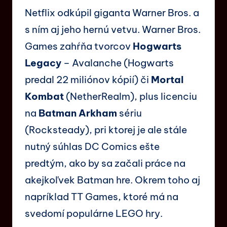
Netflix odkúpil giganta Warner Bros. a
s ním aj jeho hernú vetvu. Warner Bros.
Games zahŕňa tvorcov
Hogwarts
Legacy
– Avalanche (Hogwarts
predal 22 miliónov kópií) či
Mortal
Kombat
(NetherRealm), plus licenciu
na
Batman Arkham
sériu
(Rocksteady), pri ktorej je ale stále
nutný súhlas DC Comics ešte
predtým, ako by sa začali práce na
akejkoľvek Batman hre. Okrem toho aj
napríklad TT Games, ktoré má na
svedomí populárne LEGO hry.