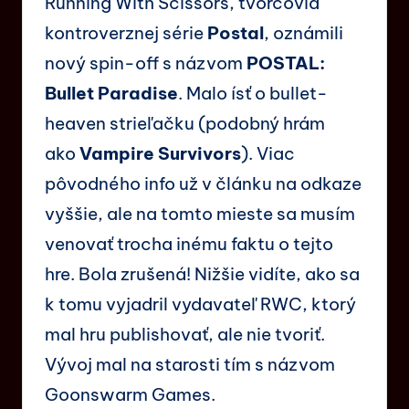
Running With Scissors, tvorcovia
kontroverznej série
Postal
, oznámili
nový spin-off s názvom
POSTAL:
Bullet Paradise
. Malo ísť o bullet-
heaven strieľačku (podobný hrám
ako
Vampire Survivors
). Viac
pôvodného info už v článku na odkaze
vyššie, ale na tomto mieste sa musím
venovať trocha inému faktu o tejto
hre. Bola zrušená! Nižšie vidíte, ako sa
k tomu vyjadril vydavateľ RWC, ktorý
mal hru publishovať, ale nie tvoriť.
Vývoj mal na starosti tím s názvom
Goonswarm Games.