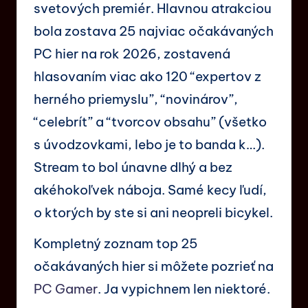
svetových premiér. Hlavnou atrakciou
bola zostava 25 najviac očakávaných
PC hier na rok 2026, zostavená
hlasovaním viac ako 120 “expertov z
herného priemyslu”, “novinárov”,
“celebrít” a “tvorcov obsahu” (všetko
s úvodzovkami, lebo je to banda k…).
Stream to bol únavne dlhý a bez
akéhokoľvek náboja. Samé kecy ľudí,
o ktorých by ste si ani neopreli bicykel.
Kompletný zoznam top 25
očakávaných hier si môžete pozrieť na
PC Gamer
. Ja vypichnem len niektoré.