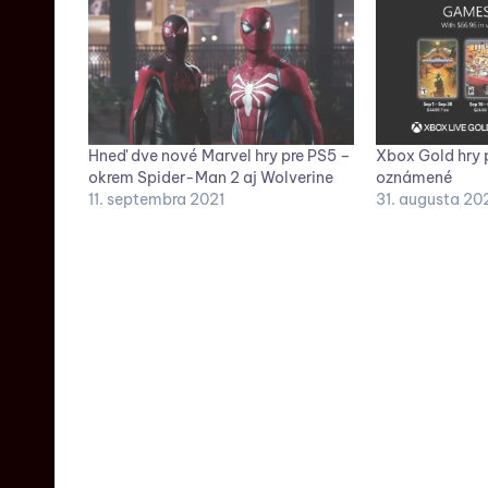
Hneď dve nové Marvel hry pre PS5 –
Xbox Gold hry 
okrem Spider-Man 2 aj Wolverine
oznámené
11. septembra 2021
31. augusta 20