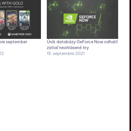
pre september
Únik databázy GeForce Now odhalil
zatiaľ neohlásené hry
22
15. septembra 2021