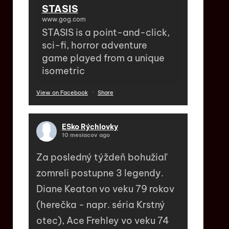
STASIS
www.gog.com
STASIS is a point-and-click,
sci-fi, horror adventure
game played from a unique
isometric
View on Facebook
·
Share
ESko Rýchlovky
10 mesiacov ago
Za posledný týždeň bohužiaľ
zomreli postupne 3 legendy.
Diane Keaton vo veku 79 rokov
(herečka - napr. séria Krstný
otec), Ace Frehley vo veku 74