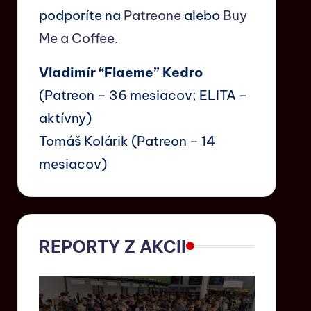
podporíte na
Patreone
alebo
Buy
Me a Coffee
.
Vladimír “Flaeme” Kedro
(Patreon – 36 mesiacov; ELITA –
aktívny)
Tomáš Kolárik (Patreon – 14
mesiacov)
REPORTY Z AKCII