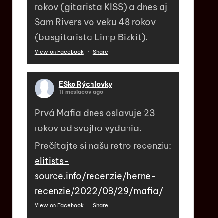
rokov (gitarista KISS) a dnes aj
Sam Rivers vo veku 48 rokov
(basgitarista Limp Bizkit).
View on Facebook
·
Share
ESko Rýchlovky
11 mesiacov ago
Prvá Mafia dnes oslavuje 23
rokov od svojho vydania.
Prečítajte si našu retro recenziu:
elitists-
source.info/recenzie/herne-
recenzie/2022/08/29/mafia/
View on Facebook
·
Share