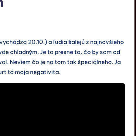
m
(vychádza 20.10.) a ľudia šalejú z najnovšieho
vde chladným. Je to presne to, čo by som od
al. Neviem čo je na tom tak špeciálneho. Ja
rt tá moja negativita.