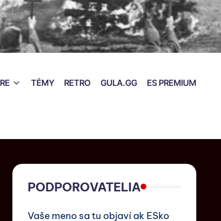
RE
TÉMY
RETRO
GULA.GG
ES PREMIUM
PODPOROVATELIA
Vaše meno sa tu objaví ak ESko