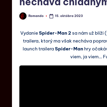
necháva chladný
15. októbra 2023
Romando
Vydanie
Spider-Man 2
sa nám už blíži 
trailera, ktorý ma však necháva popra
launch trailera
Spider-Man
hry očakáv
viem, ja viem… Fu