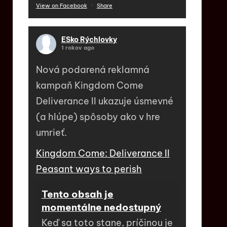
View on Facebook
·
Share
ESko Rýchlovky
1 rokov ago
Nová podarená reklamná
kampaň Kingdom Come
Deliverance II ukazuje úsmevné
(a hlúpe) spôsoby ako v hre
umrieť.
Kingdom Come: Deliverance II
Peasant ways to perish
Tento obsah je
momentálne nedostupný
Keď sa toto stane, príčinou je