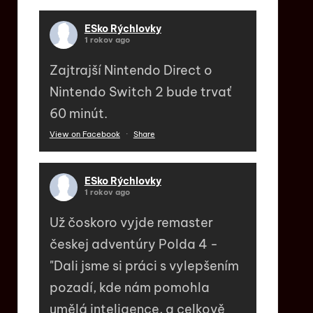
ESko Rýchlovky
1 rokov ago
Zajtrajší Nintendo Direct o
Nintendo Switch 2 bude trvať
60 minút.
View on Facebook
·
Share
ESko Rýchlovky
1 rokov ago
Už čoskoro vyjde remaster
českej adventúry Polda 4 -
"Dali jsme si práci s vylepšením
pozadí, kde nám pomohla
umělá inteligence, a celkově