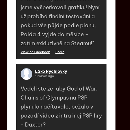
jsme vyšperkovali grafiku! Nyní
už probíhá finální testování a
pokud vše půjde podle plánu,
Polda 4 vyjde do měsíce –
zatím exkluzivně na Steamu!"
View on Facebook
·
Share
ESko Rýchlovky
1 rokov ago
Vedeli ste že, aby God of War:
Chains of Olympus na PSP
plynulo načítavalo, bežalo v
pozadí video z intra inej PSP hry
- Daxter?