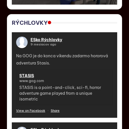
RÝCHLOVKY
ESko Rýchlovky
9 mesiacov ago
Na GOG je do konca víkendu zadarmo hororová
adventura Stasis.
STASIS
www.gog.com
STASIS is a point-and-click, sci-fi, horror
adventure game played from a unique
isometric
View on Facebook
·
Share