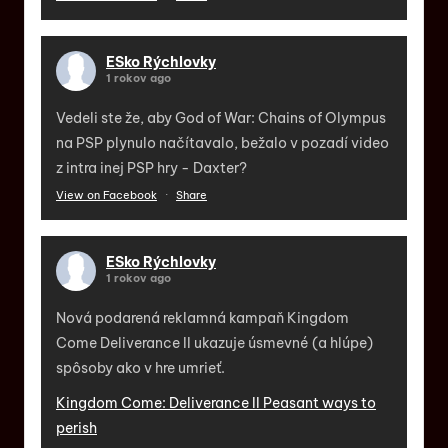
ESko Rýchlovky
1 rokov ago
Vedeli ste že, aby God of War: Chains of Olympus
na PSP plynulo načítavalo, bežalo v pozadí video
z intra inej PSP hry - Daxter?
View on Facebook
·
Share
ESko Rýchlovky
1 rokov ago
Nová podarená reklamná kampaň Kingdom
Come Deliverance II ukazuje úsmevné (a hlúpe)
spôsoby ako v hre umrieť.
Kingdom Come: Deliverance II Peasant ways to
perish