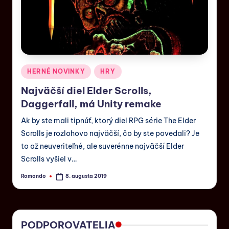
HERNÉ NOVINKY
HRY
Najväčší diel Elder Scrolls,
Daggerfall, má Unity remake
Ak by ste mali tipnúť, ktorý diel RPG série The Elder
Scrolls je rozlohovo najväčší, čo by ste povedali? Je
to až neuveriteľné, ale suverénne najväčší Elder
Scrolls vyšiel v…
Romando
8. augusta 2019
PODPOROVATELIA