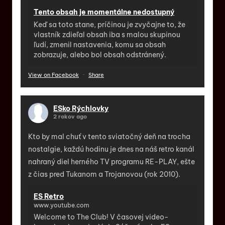
Tento obsah je momentálne nedostupný
Keď sa toto stane, príčinou je zvyčajne to, že
vlastník zdieľal obsah iba s malou skupinou
ľudí, zmenil nastavenia, komu sa obsah
zobrazuje, alebo bol obsah odstránený.
View on Facebook
·
Share
ESko Rýchlovky
2 rokov ago
Kto by mal chuť v tento sviatočný deň na trocha
nostalgie, každú hodinu je dnes na náš retro kanál
nahraný diel herného TV programu RE-PLAY, ešte
z čias pred Tukanom a Trojanovou (rok 2010).
ES Retro
www.youtube.com
Welcome to The Club! V časovej video-