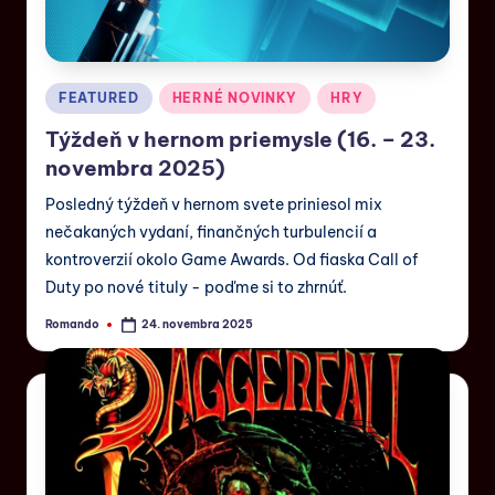
FEATURED
HERNÉ NOVINKY
HRY
Týždeň v hernom priemysle (16. – 23.
novembra 2025)
Posledný týždeň v hernom svete priniesol mix
nečakaných vydaní, finančných turbulencií a
kontroverzií okolo Game Awards. Od fiaska Call of
Duty po nové tituly - poďme si to zhrnúť.
Romando
24. novembra 2025