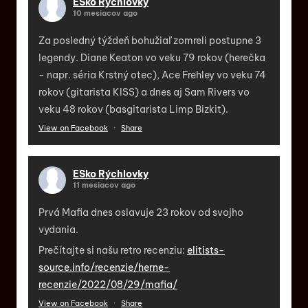
ESko Rýchlovky
10 mesiacov ago
Za posledný týždeň bohužiaľ zomreli postupne 3
legendy. Diane Keaton vo veku 79 rokov (herečka
- napr. séria Krstný otec), Ace Frehley vo veku 74
rokov (gitarista KISS) a dnes aj Sam Rivers vo
veku 48 rokov (basgitarista Limp Bizkit).
View on Facebook
·
Share
ESko Rýchlovky
11 mesiacov ago
Prvá Mafia dnes oslavuje 23 rokov od svojho
vydania.
Prečítajte si našu retro recenziu:
elitists-
source.info/recenzie/herne-
recenzie/2022/08/29/mafia/
View on Facebook
·
Share