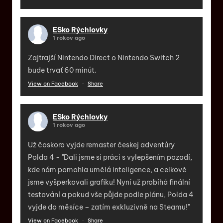
ESko Rýchlovky
1 rokov ago
Zajtrajší Nintendo Direct o Nintendo Switch 2
bude trvať 60 minút.
View on Facebook
·
Share
ESko Rýchlovky
1 rokov ago
Už čoskoro vyjde remaster českej adventúry
Polda 4 - "Dali jsme si práci s vylepšením pozadí,
kde nám pomohla umělá inteligence, a celkově
jsme vyšperkovali grafiku! Nyní už probíhá finální
testování a pokud vše půjde podle plánu, Polda 4
vyjde do měsíce – zatím exkluzivně na Steamu!"
View on Facebook
·
Share