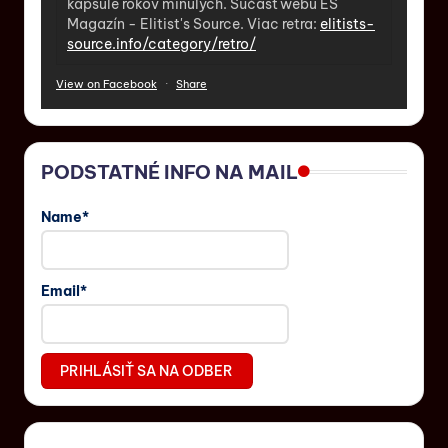
kapsule rokov minulých. Súčasť webu ES
Magazín - Elitist's Source. Viac retra:
elitists-
source.info/category/retro/
View on Facebook
·
Share
PODSTATNÉ INFO NA MAIL
Name*
Email*