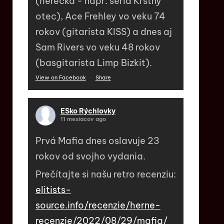
(herečka - napr. séria Krstný
otec), Ace Frehley vo veku 74
rokov (gitarista KISS) a dnes aj
Sam Rivers vo veku 48 rokov
(basgitarista Limp Bizkit).
View on Facebook
·
Share
ESko Rýchlovky
11 mesiacov ago
Prvá Mafia dnes oslavuje 23
rokov od svojho vydania.
Prečítajte si našu retro recenziu:
elitists-
source.info/recenzie/herne-
recenzie/2022/08/29/mafia/