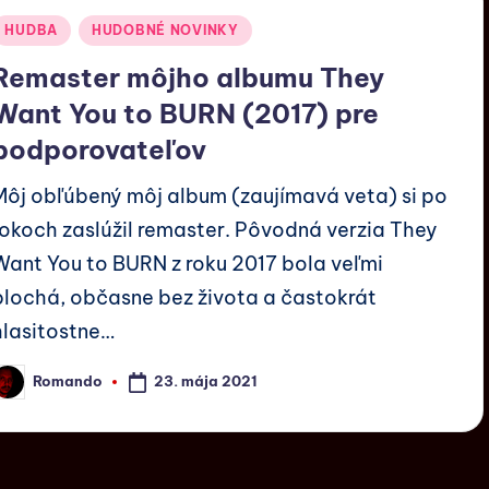
HUDBA
HUDOBNÉ NOVINKY
Remaster môjho albumu They
Want You to BURN (2017) pre
podporovateľov
Môj obľúbený môj album (zaujímavá veta) si po
rokoch zaslúžil remaster. Pôvodná verzia They
Want You to BURN z roku 2017 bola veľmi
plochá, občasne bez života a častokrát
hlasitostne…
23. mája 2021
Romando