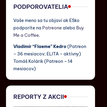
PODPOROVATELIA
Vaše meno sa tu objaví ak ESko
podporíte na
Patreone
alebo
Buy
Me a Coffee
.
Vladimír “Flaeme” Kedro
(Patreon
– 36 mesiacov; ELITA – aktívny)
Tomáš Kolárik (Patreon – 14
mesiacov)
REPORTY Z AKCII