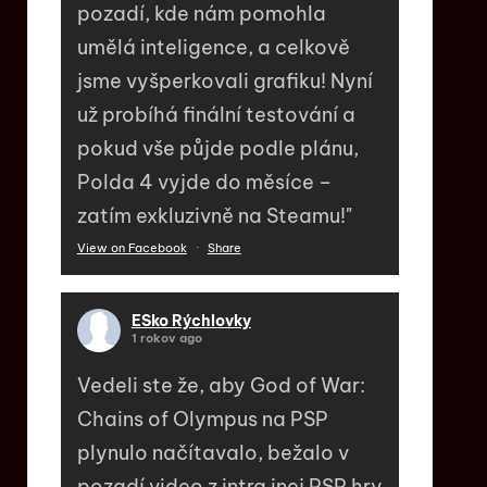
pozadí, kde nám pomohla
umělá inteligence, a celkově
jsme vyšperkovali grafiku! Nyní
už probíhá finální testování a
pokud vše půjde podle plánu,
Polda 4 vyjde do měsíce –
zatím exkluzivně na Steamu!"
View on Facebook
·
Share
ESko Rýchlovky
1 rokov ago
Vedeli ste že, aby God of War:
Chains of Olympus na PSP
plynulo načítavalo, bežalo v
pozadí video z intra inej PSP hry