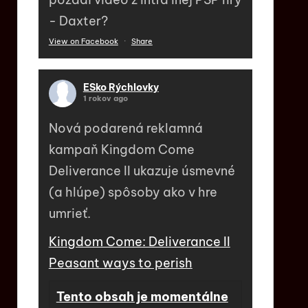
- Daxter?
View on Facebook
·
Share
ESko Rýchlovky
1 rokov ago
Nová podarená reklamná
kampaň Kingdom Come
Deliverance II ukazuje úsmevné
(a hlúpe) spôsoby ako v hre
umrieť.
Kingdom Come: Deliverance II
Peasant ways to perish
Tento obsah je momentálne