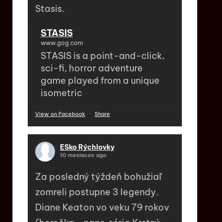
Stasis.
STASIS
www.gog.com
STASIS is a point-and-click,
sci-fi, horror adventure
game played from a unique
isometric
View on Facebook
·
Share
ESko Rýchlovky
10 mesiacov ago
Za posledný týždeň bohužiaľ
zomreli postupne 3 legendy.
Diane Keaton vo veku 79 rokov