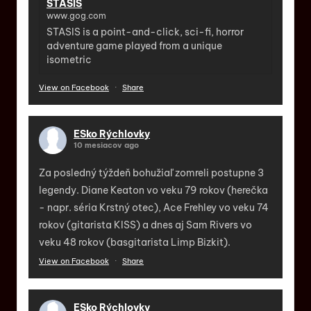
STASIS
www.gog.com
STASIS is a point-and-click, sci-fi, horror
adventure game played from a unique
isometric
View on Facebook
·
Share
ESko Rýchlovky
10 mesiacov ago
Za posledný týždeň bohužiaľ zomreli postupne 3
legendy. Diane Keaton vo veku 79 rokov (herečka
- napr. séria Krstný otec), Ace Frehley vo veku 74
rokov (gitarista KISS) a dnes aj Sam Rivers vo
veku 48 rokov (basgitarista Limp Bizkit).
View on Facebook
·
Share
ESko Rýchlovky