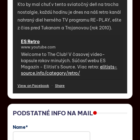
Kto by mal chuť v tento sviatočný deň na trocha
nostalgie, každú hodinu je dnes na náš retro kanál
nahraný diel herného TV programu RE-PLAY, ešte
z čias pred Tukanom a Trojanovou (rok 2010).
ES Retro
www.youtube.com
Welcome to The Club! V časovej video-
kapsule rokov minulých. Súčasť webu ES
Magazín - Elitist's Source. Viac retra:
elitists-
source.info/category/retro/
View on Facebook
·
Share
PODSTATNÉ INFO NA MAIL
Name*