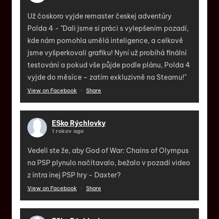
Už čoskoro vyjde remaster českej adventúry
Polda 4 - "Dali jsme si práci s vylepšením pozadí,
kde nám pomohla umělá inteligence, a celkově
jsme vyšperkovali grafiku! Nyní už probíhá finální
testování a pokud vše půjde podle plánu, Polda 4
vyjde do měsíce – zatím exkluzivně na Steamu!"
View on Facebook
·
Share
ESko Rýchlovky
1 rokov ago
Vedeli ste že, aby God of War: Chains of Olympus
na PSP plynulo načítavalo, bežalo v pozadí video
z intra inej PSP hry - Daxter?
View on Facebook
·
Share