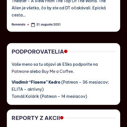
Theater - A View From The Top Of The World. The
Alien je všetko, čo by ste od DT očakávali. Epická
cesta…
Romando
21. augusta 2021
PODPOROVATELIA
Vaše meno sa tu objaví ak ESko podporíte na
Patreone
alebo
Buy Me a Coffee
.
Vladimír “Flaeme” Kedro
(Patreon – 36 mesiacov;
ELITA – aktívny)
Tomáš Kolárik (Patreon – 14 mesiacov)
REPORTY Z AKCII