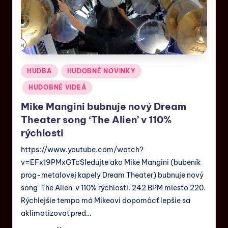
HUDBA
HUDOBNÉ NOVINKY
HUDOBNÉ VIDEÁ
Mike Mangini bubnuje nový Dream
Theater song ‘The Alien’ v 110%
rýchlosti
https://www.youtube.com/watch?
v=EFx19PMxGTcSledujte ako Mike Mangini (bubeník
prog-metalovej kapely Dream Theater) bubnuje nový
song 'The Alien' v 110% rýchlosti. 242 BPM miesto 220.
Rýchlejšie tempo má Mikeovi dopomôcť lepšie sa
aklimatizovať pred…