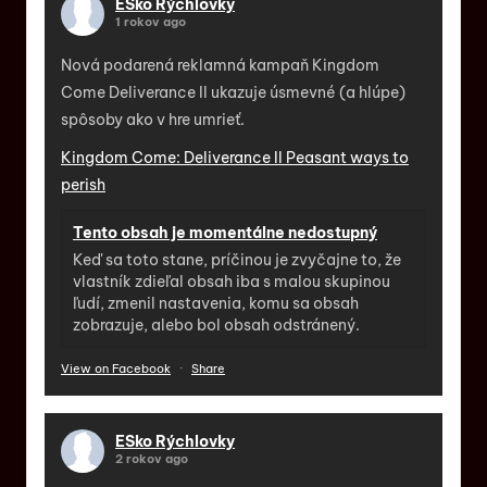
ESko Rýchlovky
1 rokov ago
Nová podarená reklamná kampaň Kingdom
Come Deliverance II ukazuje úsmevné (a hlúpe)
spôsoby ako v hre umrieť.
Kingdom Come: Deliverance II Peasant ways to
perish
Tento obsah je momentálne nedostupný
Keď sa toto stane, príčinou je zvyčajne to, že
vlastník zdieľal obsah iba s malou skupinou
ľudí, zmenil nastavenia, komu sa obsah
zobrazuje, alebo bol obsah odstránený.
View on Facebook
·
Share
ESko Rýchlovky
2 rokov ago