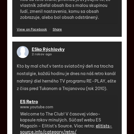
vlastník zdieľal obsah iba s malou skupinou
ľudí, zmenil nastavenia, komu sa obsah
zobrazuje, alebo bol obsah odstránený.
View on Facebook
·
Share
ESko Rýchlovky
2 rokov ago
Kto by mal chuť v tento sviatočný deň na trocha
nostalgie, každú hodinu je dnes na náš retro kanál
nahraný diel herného TV programu RE-PLAY, ešte
z čias pred Tukanom a Trojanovou (rok 2010).
ES Retro
www.youtube.com
Welcome to The Club! V časovej video-
kapsule rokov minulých. Súčasť webu ES
Magazín - Elitist's Source. Viac retra:
elitists-
source.info/category/retro/