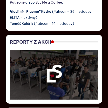
Patreone
alebo
Buy Me a Coffee
.
Vladimír “Flaeme” Kedro
(Patreon – 36 mesiacov;
ELITA – aktívny)
Tomáš Kolárik (Patreon – 14 mesiacov)
REPORTY Z AKCII