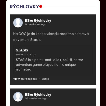
RÝCHLOVKY
ESko Rýchlovky
9 mesiacov ago
Na GOG je do konca víkendu zadarmo hororová
adventura Stasis.
STASIS
www.gog.com
STASIS is a point-and-click, sci-fi, horror
adventure game played from a unique
isometric
View on Facebook
·
Share
ESko Rýchlovky
10 mesiacov ago