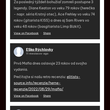
Za posledný týždeň bohužiaľ zomreli postupne 3
legendy. Diane Keaton vo veku 79 rokov (herečka
- napr. séria Krstný otec), Ace Frehley vo veku 74
rokov (gitarista KISS) a dnes aj Sam Rivers vo
veku 48 rokov (basgitarista Limp Bizkit).
View on Facebook
·
Share
ESko Rýchlovky
11 mesiacov ago
Prvá Mafia dnes oslavuje 23 rokov od svojho
vydania.
Prečítajte si našu retro recenziu:
elitists-
source.info/recenzie/herne-
recenzie/2022/08/29/mafia/
View on Facebook
·
Share