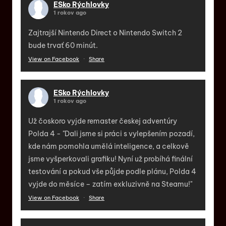
ESko Rýchlovky
1 rokov ago
Zajtrajší Nintendo Direct o Nintendo Switch 2
bude trvať 60 minút.
View on Facebook
·
Share
ESko Rýchlovky
1 rokov ago
Už čoskoro vyjde remaster českej adventúry
Polda 4 - "Dali jsme si práci s vylepšením pozadí,
kde nám pomohla umělá inteligence, a celkově
jsme vyšperkovali grafiku! Nyní už probíhá finální
testování a pokud vše půjde podle plánu, Polda 4
vyjde do měsíce – zatím exkluzivně na Steamu!"
View on Facebook
·
Share