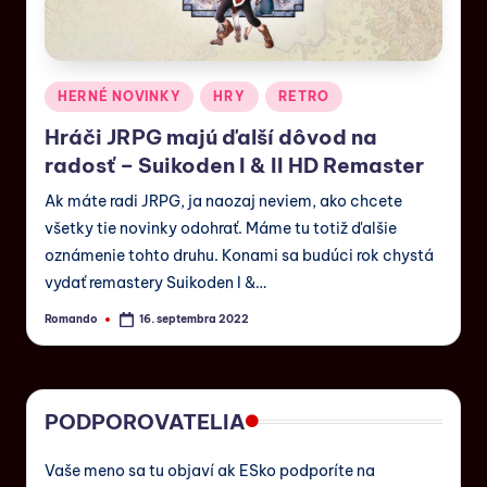
HERNÉ NOVINKY
HRY
RETRO
Hráči JRPG majú ďalší dôvod na
radosť – Suikoden I & II HD Remaster
Ak máte radi JRPG, ja naozaj neviem, ako chcete
všetky tie novinky odohrať. Máme tu totiž ďalšie
oznámenie tohto druhu. Konami sa budúci rok chystá
vydať remastery Suikoden I &…
Romando
16. septembra 2022
PODPOROVATELIA
Vaše meno sa tu objaví ak ESko podporíte na