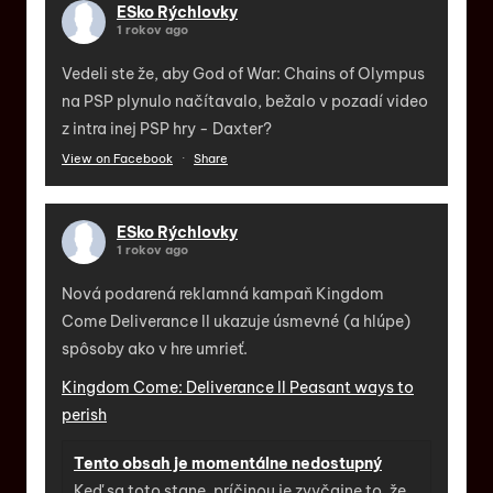
ESko Rýchlovky
1 rokov ago
Vedeli ste že, aby God of War: Chains of Olympus
na PSP plynulo načítavalo, bežalo v pozadí video
z intra inej PSP hry - Daxter?
View on Facebook
·
Share
ESko Rýchlovky
1 rokov ago
Nová podarená reklamná kampaň Kingdom
Come Deliverance II ukazuje úsmevné (a hlúpe)
spôsoby ako v hre umrieť.
Kingdom Come: Deliverance II Peasant ways to
perish
Tento obsah je momentálne nedostupný
Keď sa toto stane, príčinou je zvyčajne to, že