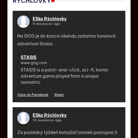
RÝCHLOVKY
ESko Rýchlovky
9 mesiacov ago
Na GOG je do konca víkendu zadarmo hororová
adventura Stasis.
STASIS
www.gog.com
STASIS is a point-and-click, sci-fi, horror
adventure game played from a unique
isometric
View on Facebook
·
Share
ESko Rýchlovky
10 mesiacov ago
Za posledný týždeň bohužiaľ zomreli postupne 3