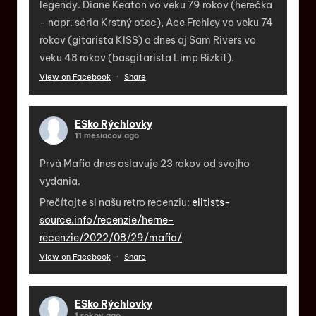
legendy. Diane Keaton vo veku 79 rokov (herečka
- napr. séria Krstný otec), Ace Frehley vo veku 74
rokov (gitarista KISS) a dnes aj Sam Rivers vo
veku 48 rokov (basgitarista Limp Bizkit).
View on Facebook
·
Share
ESko Rýchlovky
11 mesiacov ago
Prvá Mafia dnes oslavuje 23 rokov od svojho
vydania.
Prečítajte si našu retro recenziu:
elitists-
source.info/recenzie/herne-
recenzie/2022/08/29/mafia/
View on Facebook
·
Share
ESko Rýchlovky
1 rokov ago