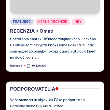
FEATURED
HERNÉ RECENZIE
HRY
RECENZIA • Omno
Dostal som chuť skúsiť niečo zaujimavého - nového.
Už dlhšie som nevyužil Xbox Game Pass na PC, tak
som nazrel do ponuky novopridaných titulov a hneď
mi do očí udrela…
Romando
30. júla 2021
PODPOROVATELIA
Vaše meno sa tu objaví ak ESko podporíte na
Patreone
alebo
Buy Me a Coffee
.