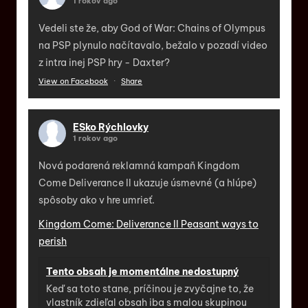
1 rokov ago
Vedeli ste že, aby God of War: Chains of Olympus
na PSP plynulo načítavalo, bežalo v pozadí video
z intra inej PSP hry - Daxter?
View on Facebook
·
Share
ESko Rýchlovky
1 rokov ago
Nová podarená reklamná kampaň Kingdom
Come Deliverance II ukazuje úsmevné (a hlúpe)
spôsoby ako v hre umrieť.
Kingdom Come: Deliverance II Peasant ways to
perish
Tento obsah je momentálne nedostupný
Keď sa toto stane, príčinou je zvyčajne to, že
vlastník zdieľal obsah iba s malou skupinou