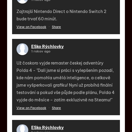
Zajtrajší Nintendo Direct o Nintendo Switch 2
bude trvať 60 minút.
View on Facebook
·
Share
ESko Rýchlovky
1 rokov ago
Už čoskoro vyjde remaster českej adventúry
Polda 4 - "Dali jsme si práci s vylepšením pozadí,
kde nám pomohla umělá inteligence, a celkově
jsme vyšperkovali grafiku! Nyní už probíhá finální
testování a pokud vše půjde podle plánu, Polda 4
vyjde do měsíce – zatím exkluzivně na Steamu!"
View on Facebook
·
Share
ESko Rýchlovky