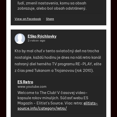
ľudí, zmenil nastavenia, komu sa obsah
zobrazuje, alebo bol obsah odstránený.
View on Facebook
·
Share
ESko Rýchlovky
2 rokov ago
Kto by mal chuť v tento sviatočný deň na trocha
nostalgie, každú hodinu je dnes na náš retro kanál
nahraný diel herného TV programu RE-PLAY, ešte
z čias pred Tukanom a Trojanovou (rok 2010).
ES Retro
www.youtube.com
Welcome to The Club! V časovej video-
kapsule rokov minulých. Súčasť webu ES
Magazín - Elitist's Source. Viac retra:
elitists-
source.info/category/retro/