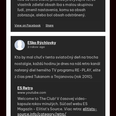
vlastník zdieľal obsah iba s malou skupinou
ľudí, zmenil nastavenia, komu sa obsah
zobrazuje, alebo bol obsah odstránený.
View on Facebook
·
Share
ESko Rýchlovky
2 rokov ago
Kto by mal chuť v tento sviatočný deň na trocha
nostalgie, každú hodinu je dnes na náš retro kanál
nahraný diel herného TV programu RE-PLAY, ešte
z čias pred Tukanom a Trojanovou (rok 2010).
ES Retro
www.youtube.com
Welcome to The Club! V časovej video-
kapsule rokov minulých. Súčasť webu ES
Magazín - Elitist's Source. Viac retra:
elitists-
source.info/category/retro/