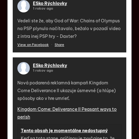
ESko Rýchlovky
1 rokov ago
Vedeli ste že, aby God of War: Chains of Olympus
na PSP plynulo načítavalo, bežalo v pozadí video
z intra inej PSP hry - Daxter?
View on Facebook
·
Share
ESko Rýchlovky
1 rokov ago
Nová podarená reklamná kampaň Kingdom
Come Deliverance II ukazuje úsmevné (a hlúpe)
spôsoby ako v hre umrieť.
Kingdom Come: Deliverance II Peasant ways to
perish
Tento obsah je momentálne nedostupný
Keď sa toto stane, príčinou je zvyčajne to, že