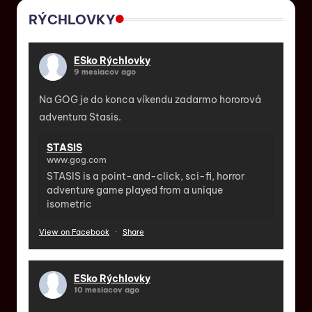
RÝCHLOVKY
ESko Rýchlovky
9 mesiacov ago
Na GOG je do konca víkendu zadarmo hororová
adventura Stasis.
STASIS
www.gog.com
STASIS is a point-and-click, sci-fi, horror
adventure game played from a unique
isometric
View on Facebook
·
Share
ESko Rýchlovky
10 mesiacov ago