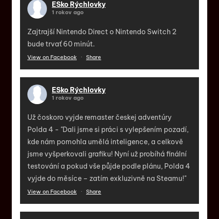
ESko Rýchlovky
1 rokov ago
Zajtrajší Nintendo Direct o Nintendo Switch 2
bude trvať 60 minút.
View on Facebook
·
Share
ESko Rýchlovky
1 rokov ago
Už čoskoro vyjde remaster českej adventúry
Polda 4 - "Dali jsme si práci s vylepšením pozadí,
kde nám pomohla umělá inteligence, a celkově
jsme vyšperkovali grafiku! Nyní už probíhá finální
testování a pokud vše půjde podle plánu, Polda 4
vyjde do měsíce – zatím exkluzivně na Steamu!"
View on Facebook
·
Share