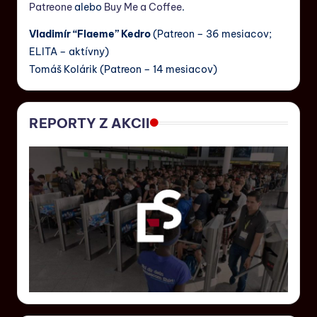
Patreone
alebo
Buy Me a Coffee
.
Vladimír “Flaeme” Kedro
(Patreon – 36 mesiacov;
ELITA – aktívny)
Tomáš Kolárik (Patreon – 14 mesiacov)
REPORTY Z AKCII