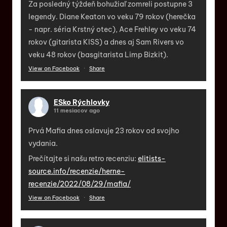
Za posledný týždeň bohužiaľ zomreli postupne 3
legendy. Diane Keaton vo veku 79 rokov (herečka
- napr. séria Krstný otec), Ace Frehley vo veku 74
rokov (gitarista KISS) a dnes aj Sam Rivers vo
veku 48 rokov (basgitarista Limp Bizkit).
View on Facebook
·
Share
ESko Rýchlovky
11 mesiacov ago
Prvá Mafia dnes oslavuje 23 rokov od svojho
vydania.
Prečítajte si našu retro recenziu:
elitists-
source.info/recenzie/herne-
recenzie/2022/08/29/mafia/
View on Facebook
·
Share