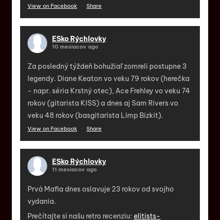
View on Facebook
·
Share
ESko Rýchlovky
10 mesiacov ago
Za posledný týždeň bohužiaľ zomreli postupne 3
legendy. Diane Keaton vo veku 79 rokov (herečka
- napr. séria Krstný otec), Ace Frehley vo veku 74
rokov (gitarista KISS) a dnes aj Sam Rivers vo
veku 48 rokov (basgitarista Limp Bizkit).
View on Facebook
·
Share
ESko Rýchlovky
11 mesiacov ago
Prvá Mafia dnes oslavuje 23 rokov od svojho
vydania.
Prečítajte si našu retro recenziu:
elitists-