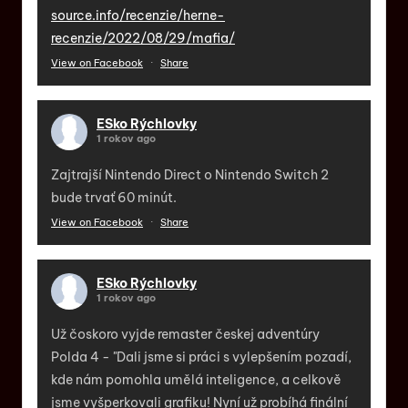
source.info/recenzie/herne-
recenzie/2022/08/29/mafia/
View on Facebook
·
Share
ESko Rýchlovky
1 rokov ago
Zajtrajší Nintendo Direct o Nintendo Switch 2
bude trvať 60 minút.
View on Facebook
·
Share
ESko Rýchlovky
1 rokov ago
Už čoskoro vyjde remaster českej adventúry
Polda 4 - "Dali jsme si práci s vylepšením pozadí,
kde nám pomohla umělá inteligence, a celkově
jsme vyšperkovali grafiku! Nyní už probíhá finální