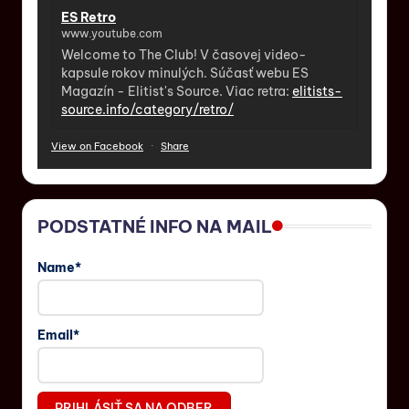
ES Retro
www.youtube.com
Welcome to The Club! V časovej video-
kapsule rokov minulých. Súčasť webu ES
Magazín - Elitist's Source. Viac retra:
elitists-
source.info/category/retro/
View on Facebook
·
Share
PODSTATNÉ INFO NA MAIL
Name*
Email*