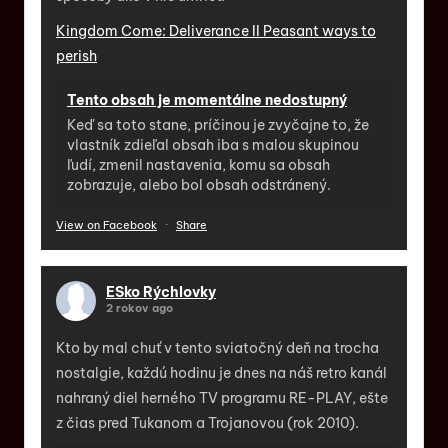
Kingdom Come: Deliverance II Peasant ways to
perish
Tento obsah je momentálne nedostupný
Keď sa toto stane, príčinou je zvyčajne to, že
vlastník zdieľal obsah iba s malou skupinou
ľudí, zmenil nastavenia, komu sa obsah
zobrazuje, alebo bol obsah odstránený.
View on Facebook
·
Share
ESko Rýchlovky
2 rokov ago
Kto by mal chuť v tento sviatočný deň na trocha
nostalgie, každú hodinu je dnes na náš retro kanál
nahraný diel herného TV programu RE-PLAY, ešte
z čias pred Tukanom a Trojanovou (rok 2010).