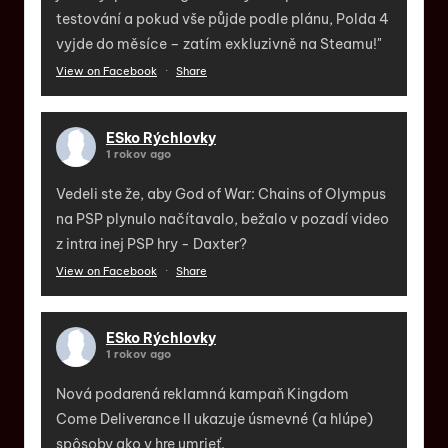
testování a pokud vše půjde podle plánu, Polda 4
vyjde do měsíce – zatím exkluzivně na Steamu!"
View on Facebook
·
Share
ESko Rýchlovky
1 rokov ago
Vedeli ste že, aby God of War: Chains of Olympus
na PSP plynulo načítavalo, bežalo v pozadí video
z intra inej PSP hry - Daxter?
View on Facebook
·
Share
ESko Rýchlovky
1 rokov ago
Nová podarená reklamná kampaň Kingdom
Come Deliverance II ukazuje úsmevné (a hlúpe)
spôsoby ako v hre umrieť.