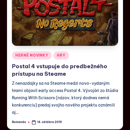
HERNÉ NOVINKY
HRY
Postal 4 vstupuje do predbežného
prístupu na Steame
Z nenazdajky sa na Steame medzi novo-vydaným
hrami objavil early access Postal 4. Vývojári zo štúdia
Running With Scissors (názov, ktorý dodnes nemá
konkurenciu) predaj svojho nového projektu oznámili
aj…
Romando
14. októbra 2019