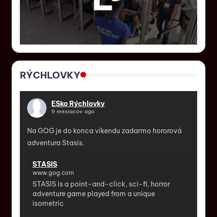
RÝCHLOVKY
ESko Rýchlovky
9 mesiacov ago
Na GOG je do konca víkendu zadarmo hororová
adventura Stasis.
STASIS
www.gog.com
STASIS is a point-and-click, sci-fi, horror
adventure game played from a unique
isometric