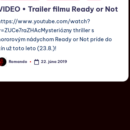
VIDEO • Trailer filmu Ready or Not
https://www.youtube.com/watch?
v=ZUCe7raZHAcMysteriózny thriller s
hororovým nádychom Ready or Not príde do
kín už toto leto (23.8.)!
22. júna 2019
Romando