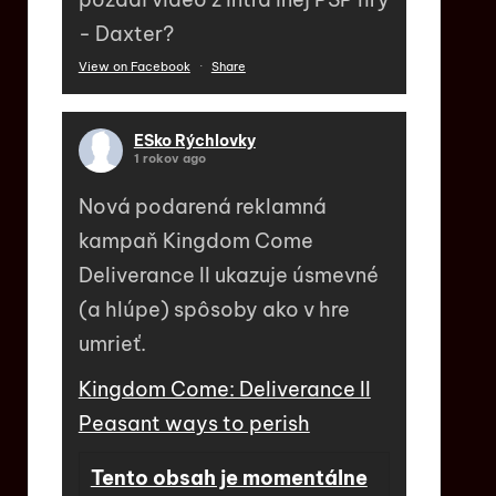
- Daxter?
View on Facebook
·
Share
ESko Rýchlovky
1 rokov ago
Nová podarená reklamná
kampaň Kingdom Come
Deliverance II ukazuje úsmevné
(a hlúpe) spôsoby ako v hre
umrieť.
Kingdom Come: Deliverance II
Peasant ways to perish
Tento obsah je momentálne