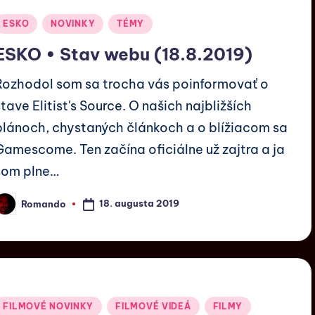
ESKO
NOVINKY
TÉMY
ESKO • Stav webu (18.8.2019)
Rozhodol som sa trocha vás poinformovať o
stave Elitist's Source. O našich najbližších
plánoch, chystaných článkoch a o blížiacom sa
Gamescome. Ten začína oficiálne už zajtra a ja
som plne…
18. augusta 2019
Romando
FILMOVÉ NOVINKY
FILMOVÉ VIDEÁ
FILMY