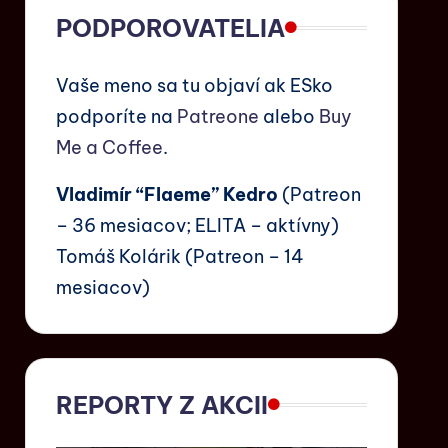
PODPOROVATELIA
Vaše meno sa tu objaví ak ESko
podporíte na
Patreone
alebo
Buy
Me a Coffee
.
Vladimír “Flaeme” Kedro
(Patreon
– 36 mesiacov; ELITA – aktívny)
Tomáš Kolárik (Patreon – 14
mesiacov)
REPORTY Z AKCII