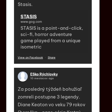
Stasis.
STASIS
www.gog.com
STASIS is a point-and-click,
sci-fi, horror adventure
game played from a unique
isometric
View on Facebook
·
Share
ESko Rýchlovky
10 mesiacov ago
Za posledný týždeň bohužiaľ
zomreli postupne 3 legendy.
Diane Keaton vo veku 79 rokov