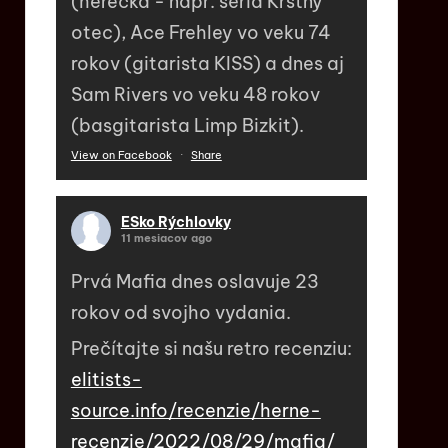
(herečka - napr. séria Krstný
otec), Ace Frehley vo veku 74
rokov (gitarista KISS) a dnes aj
Sam Rivers vo veku 48 rokov
(basgitarista Limp Bizkit).
View on Facebook
·
Share
ESko Rýchlovky
11 mesiacov ago
Prvá Mafia dnes oslavuje 23
rokov od svojho vydania.
Prečítajte si našu retro recenziu:
elitists-
source.info/recenzie/herne-
recenzie/2022/08/29/mafia/