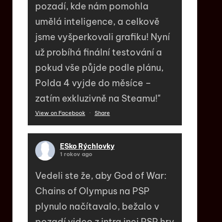
pozadí, kde nám pomohla
umělá inteligence, a celkově
jsme vyšperkovali grafiku! Nyní
už probíhá finální testování a
pokud vše půjde podle plánu,
Polda 4 vyjde do měsíce –
zatím exkluzivně na Steamu!"
View on Facebook
·
Share
ESko Rýchlovky
1 rokov ago
Vedeli ste že, aby God of War:
Chains of Olympus na PSP
plynulo načítavalo, bežalo v
pozadí video z intra inej PSP hry