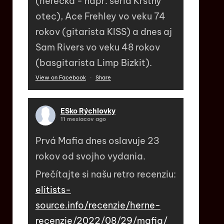
(herečka - napr. séria Krstný
otec), Ace Frehley vo veku 74
rokov (gitarista KISS) a dnes aj
Sam Rivers vo veku 48 rokov
(basgitarista Limp Bizkit).
View on Facebook
·
Share
ESko Rýchlovky
11 mesiacov ago
Prvá Mafia dnes oslavuje 23
rokov od svojho vydania.
Prečítajte si našu retro recenziu:
elitists-
source.info/recenzie/herne-
recenzie/2022/08/29/mafia/