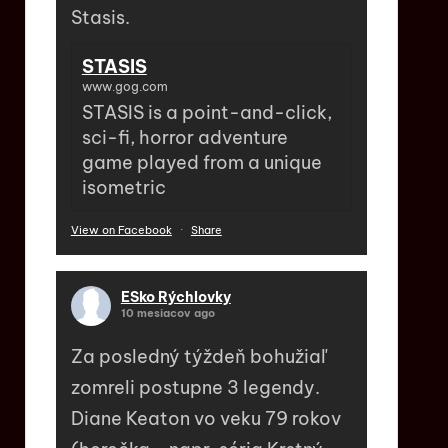
Stasis.
STASIS
www.gog.com
STASIS is a point-and-click,
sci-fi, horror adventure
game played from a unique
isometric
View on Facebook
·
Share
ESko Rýchlovky
10 mesiacov ago
Za posledný týždeň bohužiaľ
zomreli postupne 3 legendy.
Diane Keaton vo veku 79 rokov