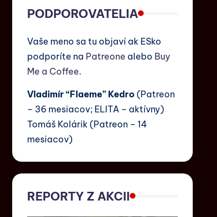
PODPOROVATELIA
Vaše meno sa tu objaví ak ESko
podporíte na
Patreone
alebo
Buy
Me a Coffee
.
Vladimír “Flaeme” Kedro
(Patreon
– 36 mesiacov; ELITA – aktívny)
Tomáš Kolárik (Patreon – 14
mesiacov)
REPORTY Z AKCII