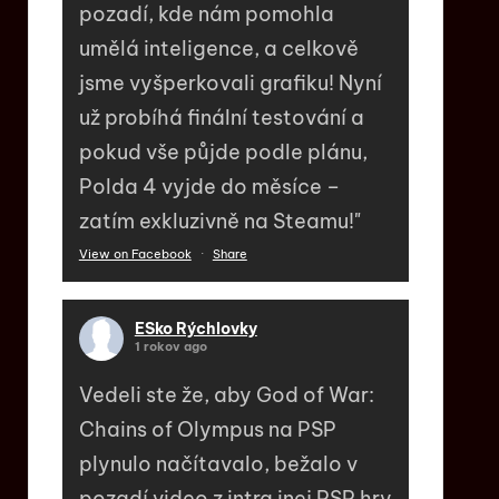
pozadí, kde nám pomohla
umělá inteligence, a celkově
jsme vyšperkovali grafiku! Nyní
už probíhá finální testování a
pokud vše půjde podle plánu,
Polda 4 vyjde do měsíce –
zatím exkluzivně na Steamu!"
View on Facebook
·
Share
ESko Rýchlovky
1 rokov ago
Vedeli ste že, aby God of War:
Chains of Olympus na PSP
plynulo načítavalo, bežalo v
pozadí video z intra inej PSP hry