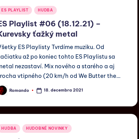
ES PLAYLIST
HUDBA
ES Playlist #06 (18.12.21) –
Kurevsky ťažký metal
Všetky ES Playlisty Tvrdíme muziku. Od
začiatku až po koniec tohto ES Playlistu sa
metal nezastaví. Mix nového a starého a aj
trocha vtipného (20 km/h od We Butter the…
18. decembra 2021
Romando
HUDBA
HUDOBNÉ NOVINKY