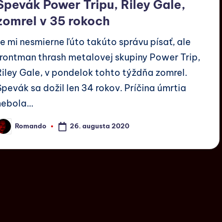
Spevák Power Tripu, Riley Gale,
zomrel v 35 rokoch
Je mi nesmierne ľúto takúto správu písať, ale
frontman thrash metalovej skupiny Power Trip,
Riley Gale, v pondelok tohto týždňa zomrel.
Spevák sa dožil len 34 rokov. Príčina úmrtia
nebola…
26. augusta 2020
Romando