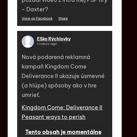
- Daxter?
View on Facebook
·
Share
ESko Rýchlovky
1 rokov ago
Nová podarená reklamná
kampaň Kingdom Come
Deliverance II ukazuje úsmevné
(a hlúpe) spôsoby ako v hre
umrieť.
Kingdom Come: Deliverance II
Peasant ways to perish
Tento obsah je momentálne